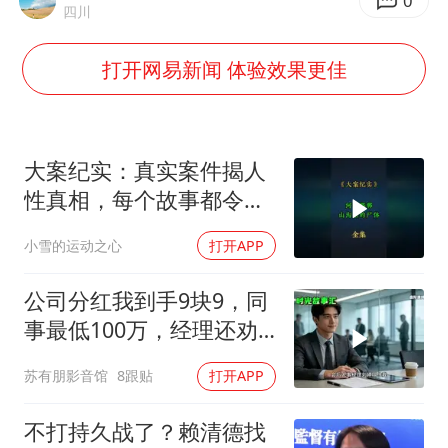
7月CPI同比上涨0.5% 经济内生增长动力持续增强
0
四川
部分银行上调存款利率
打开网易新闻 体验效果更佳
货车高速制动失灵 交警护航化险为夷
白海豚突然大拐弯 走出罕见路线
朱一龙的鼻子怎么了
大案纪实：真实案件揭人
成都多趟列车临时停运
性真相，每个故事都令人
震撼
路虎卫士限时降17万 BBA已集体降价
小雪的运动之心
打开APP
下党之路
公司分红我到手9块9，同
事最低100万，经理还劝
我续签，我笑了：不签了
苏有朋影音馆
8跟贴
打开APP
不打持久战了？赖清德找