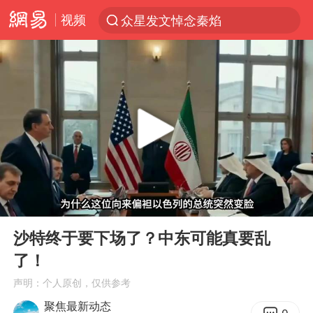
视频
众星发文悼念秦焰
新能源汽车产业链提速
SK海力士回应“或出售重庆工厂”传闻
大连一起飞航班因乘客可乐爆瓶折返
费大厨不自称“大王”了
血指纹匹配成功，20年悬案告破！凶手被执行死刑
辽宁28名务农人员中暑死亡？官方辟谣
00:00
05:51
独闯南太行失联女子遗体已找到
Play
Ent
full
“还不如不放假”
沙特终于要下场了？中东可能真要乱
了！
医疗垃圾做手机壳 这也是谋财害命
声明：个人原创，仅供参考
武契奇：欧洲已处于大战边缘
聚焦最新动态