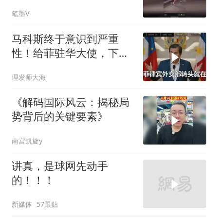
笔墨V
马科斯终于意识到严重
性！给菲驻华大使，下达
5个必须完成的任务
理发师大海
《解码国际风云：揭秘局
势背后的关键要素》
南宫凯旋y
讲真，是球网先动手
的！！！
新媒体
57跟贴