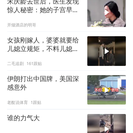
宋庆龄去世后，医生发现
惊人秘密：她的子宫早就
没了
开烟酒店的明哥
女孩刚嫁人，婆婆就要给
儿媳立规矩，不料儿媳不
是好惹的！
二毛追剧
161跟贴
伊朗打出中国牌，美国深
感意外
老酖说体育
1跟贴
谁的力气大