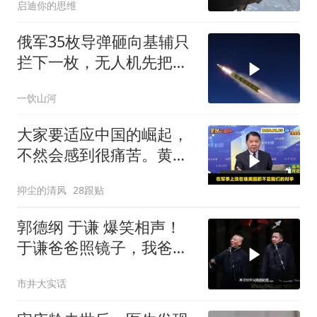
启迪你的思维
俄军35枚导弹砸向基辅只
拦下一枚，无人机先把爱
国者耗干了，泽连斯基的
一饮山河
秋天反攻成了笑话
大家要适应中国的崛起，
不然会感到很痛苦。黄征
辉与马教授观察
抑尘的清风
28跟贴
郭德纲 于谦 爆笑相声！
于谦爸爸照镜子，我爸爸
东方不败呀，两口子长反
市井大实话
了