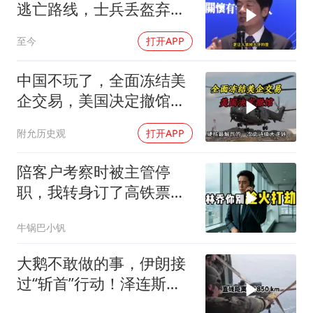
逃亡路线，士兵丢盔弃
甲，解放军对其更名
至今
打开APP
中国不玩了，全面冻结美
企交易，美国决定撤馆，
民主党开始甩黑锅
附允历史观
打开APP
陪客户考察时被主管停
职，我转身订了高铁票。
2小时后总监急疯了：12
牛锅巴小钒
亿合同没你根本签不了
大鹅不敢做的事，伊朗接
过“斩首”行动！泽连斯基
这次真悬了？