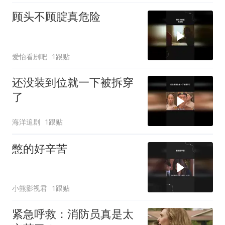
顾头不顾腚真危险
爱怡看剧吧
1跟贴
还没装到位就一下被拆穿
了
海洋追剧
1跟贴
憋的好辛苦
小熊影视君
1跟贴
紧急呼救：消防员真是太