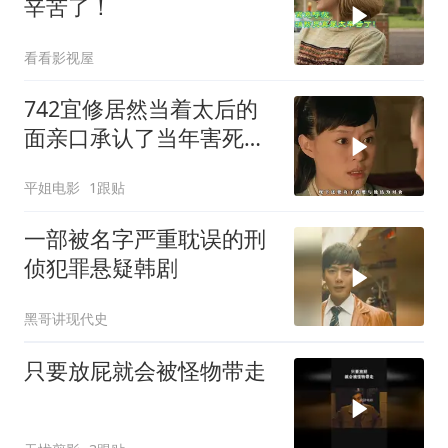
辛苦了！
看看影视屋
742宜修居然当着太后的
面亲口承认了当年害死了
纯元皇后
平姐电影
1跟贴
一部被名字严重耽误的刑
侦犯罪悬疑韩剧
黑哥讲现代史
只要放屁就会被怪物带走