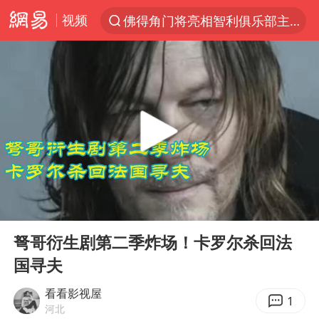
视频
佛得角门将亮相智利俱乐部主场
以“新”破局 首发经济点亮城市消费活力
中方回应是否在太平洋海底开采稀土
陈熠被张本美和连扳三局逆转
看守所辅警收受10万获刑1年
宇树科技发行价格150.80元/股
U17国足1分钟轰2球
00:00
12:27
法国将禁止“未经同意的电话营销”
Play
Ent
full
吉林一“温度计大楼”读数爆表
弩哥衍生剧第二季炸场！卡罗尔杀回法
国寻夫
五粮液渠道价一箱上涨近百元
贵州轮胎子公司获美国退税8136万
看看影视屋
1
河北