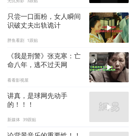
无忧剪影
3跟贴
只尝一口面粉，女人瞬间
识破丈夫出轨诡计
胖鱼看剧
1跟贴
《我是刑警》张克寒：亡
命八年，逃不过天网
看看影视屋
讲真，是球网先动手
的！！！
新媒体
39跟贴
论背景音乐的重要性！！