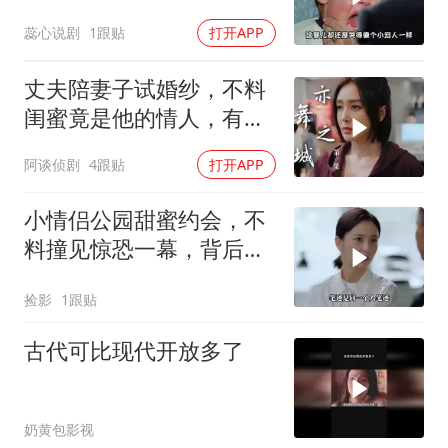
不到
蕊心说剧
1跟贴
打开APP
丈夫陪妻子试婚纱，不料
闺蜜竟是他的情人，有意
思了
阿谈侦剧
4跟贴
打开APP
小情侣公园甜蜜约会，不
料撞见惊恐一幕，背后隐
情令人深思
捡影
1跟贴
古代可比现代开放多了
奶黄包影视