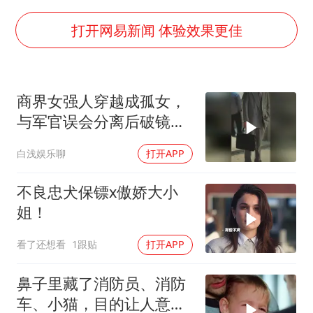
CIA被曝已秘密设立古巴工作组
我国编制完成新版全月地质图
打开网易新闻 体验效果更佳
郑国霖回应去景区上班被保安拦下
深圳地面沉降致车辆损坏系谣言
商界女强人穿越成孤女，
外交部发言人就广岛核爆81周年等答记者问
与军官误会分离后破镜重
首次证实！“胶球”存在
圆
白浅娱乐聊
打开APP
东方甄选被判赔偿江小白30万元
奋进开新局 实干挑大梁
不良忠犬保镖x傲娇大小
姐！
看了还想看
1跟贴
打开APP
鼻子里藏了消防员、消防
车、小猫，目的让人意想