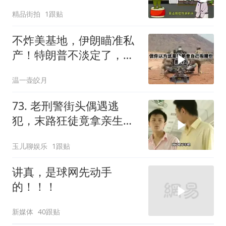
精品街拍
1跟贴
不炸美基地，伊朗瞄准私
产！特朗普不淡定了，被
死死捏住七寸
温一壶皎月
73. 老刑警街头偶遇逃
犯，末路狂徒竟拿亲生儿
子当作人质落网！
玉儿聊娱乐
1跟贴
讲真，是球网先动手
的！！！
新媒体
40跟贴