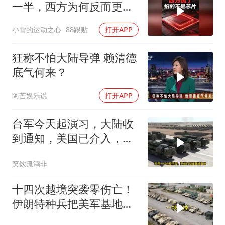
一半，西方为何反而更
慌？
小雪的运动之心
88跟贴
打开APP
狂称不怕大陆导弹 赖清德
底气何来？
阿芒娱乐说
打开APP
台军今天起演习，大陆收
到通知，美国已介入，日
本涉台表述也变了
笑饮孤鸿非
十四次越境突袭零伤亡！
伊朗特种兵把美军基地当
后花园，美情报网成了睁