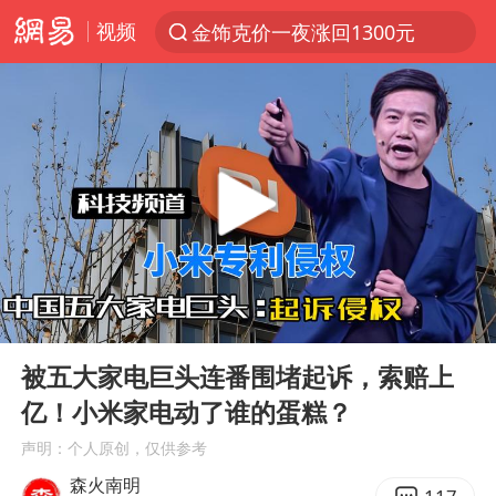
视频
金饰克价一夜涨回1300元
解锁各地夏日限定体验
峰哥 汪海林
西湖突现狂风暴雨 游客瞬间被浇透
富婆带资进组给自己硬加60多场吻戏
河南重大刑事案嫌疑人落网
黄金创今年来最大单周涨幅
00:00
07:55
视频丨中国东方电气集团原党组副书记、董事宋致远被查
Play
Ent
full
梁家辉：到内地拍戏不是北上是回归
被五大家电巨头连番围堵起诉，索赔上
亿！小米家电动了谁的蛋糕？
白海豚将正面袭击贯穿浙江
声明：个人原创，仅供参考
酒店回应车内过夜被收150元
森火南明