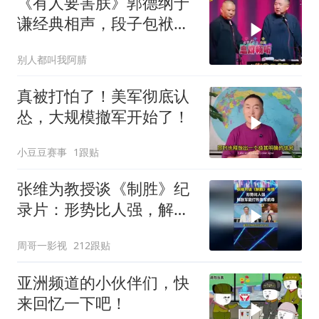
《有人要害朕》郭德纲于
谦经典相声，段子包袱满
满！
别人都叫我阿腈
真被打怕了！美军彻底认
怂，大规模撤军开始了！
小豆豆赛事
1跟贴
张维为教授谈《制胜》纪
录片：形势比人强，解放
军能打败美军航母！
周哥一影视
212跟贴
亚洲频道的小伙伴们，快
来回忆一下吧！