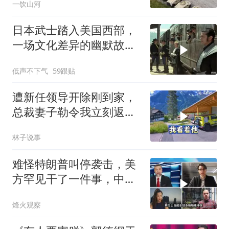
一饮山河
眼瞎
日本武士踏入美国西部，
一场文化差异的幽默故事
即将开
低声不下气
59跟贴
遭新任领导开除刚到家，
总裁妻子勒令我立刻返
岗，我直言她无权命令我
林子说事
难怪特朗普叫停袭击，美
方罕见干了一件事，中方
智库预测有事发生
烽火观察