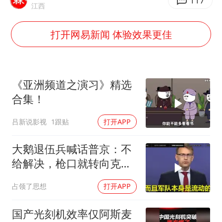
“不怕六爷挂得多 就怕六爷挂一颗”
117
江西
牛津大学一纸声明甩不了锅
打开网易新闻 体验效果更佳
网传《披荆斩棘2026》名单
新疆景区自驾服务费改为按车收费
女主硬加吻戏短剧已下架
《亚洲频道之演习》精选
浙江台州《告全体市民书》
合集！
香港宏福苑火灾或由烟头引起
吕新说影视
1跟贴
打开APP
人民的健康、体质、幸福一脉相承
大鹅退伍兵喊话普京：不
给解决，枪口就转向克里
姆林宫！
占领了思想
打开APP
国产光刻机效率仅阿斯麦