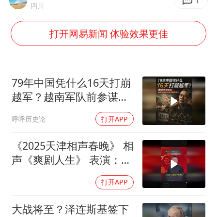
7月CPI同比上涨0.5% 经济内生增长动力持续增强
1
四川
部分银行上调存款利率
打开网易新闻 体验效果更佳
货车高速制动失灵 交警护航化险为夷
白海豚突然大拐弯 走出罕见路线
朱一龙的鼻子怎么了
79年中国凭什么16天打崩
成都多趟列车临时停运
越军？越南军队前参谋：
越军彻底认识到中国的实
路虎卫士限时降17万 BBA已集体降价
呼呼历史论
打开APP
力
下党之路
《2025天津相声春晚》 相
声《爽剧人生》 表演：郭
德纲
打开APP
大战将至？泽连斯基签下