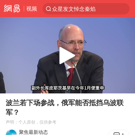
视频
众星发文悼念秦焰
新能源汽车产业链提速
SK海力士回应“或出售重庆工厂”传闻
大连一起飞航班因乘客可乐爆瓶折返
费大厨不自称“大王”了
血指纹匹配成功，20年悬案告破！凶手被执行死刑
辽宁28名务农人员中暑死亡？官方辟谣
00:00
06:23
独闯南太行失联女子遗体已找到
Play
Ent
full
“还不如不放假”
波兰若下场参战，俄军能否抵挡乌波联
军？
医疗垃圾做手机壳 这也是谋财害命
声明：个人原创，仅供参考
武契奇：欧洲已处于大战边缘
聚焦最新动态