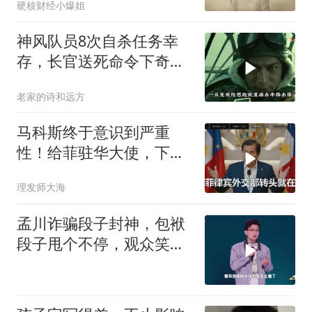
硬核财经小爆姐
神风队员8次自杀任务幸
存，长官送死命令下奇迹
生还至92岁
老家的诗和远方
马科斯终于意识到严重
性！给菲驻华大使，下达
5个必须完成的任务
理发师大海
孟川诈骗段子封神，包袱
段子甩个不停，观众笑到
失态丨脱口秀