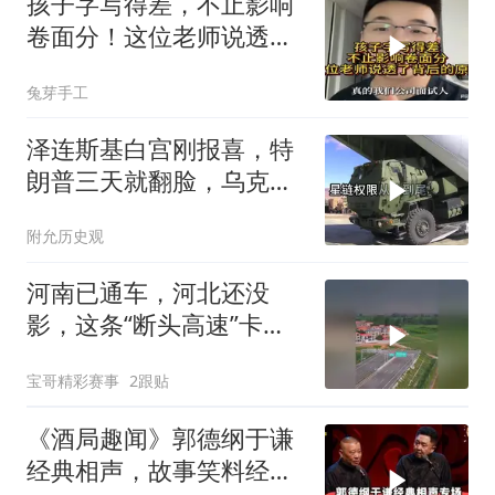
孩子字写得差，不止影响
卷面分！这位老师说透了
背后的原因
兔芽手工
泽连斯基白宫刚报喜，特
朗普三天就翻脸，乌克兰
最想要的导弹没了
附允历史观
河南已通车，河北还没
影，这条“断头高速”卡在
省界
宝哥精彩赛事
2跟贴
《酒局趣闻》郭德纲于谦
经典相声，故事笑料经典