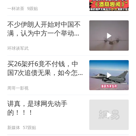
不断！
一杯浓茶
9跟贴
不少伊朗人开始对中国不
满，认为中方一个举动，
毁了德黑兰的大计
环球谈军武
买26架歼6竟不付钱，中
国7次追债无果，如今怎
样了？
周哥一影视
讲真，是球网先动手
的！！！
新媒体
57跟贴