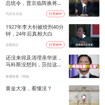
总统令，普京临阵换将，
俄军迎来大换血
汽车乐乐说
打开APP
1927年李大钊被绞刑40分
钟，24年后真相大白
误落风尘
打开APP
还没来得及清理亲华派，
马科斯没想到，莎拉这次
居然换了打法！
春露秋霜
1跟贴
黄金大涨，看懂没？