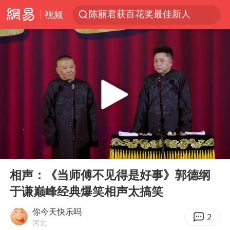
陈丽君获百花奖最佳新人
视频
外交部：百余名菲律宾公民被依法处理
7月份居民消费价格指数保持温和上涨
中使馆：重大涉诈逃犯檀某落网
台湾不是国家不存在“国格”
独闯南太行失联女子遗体已找到
哥伦比亚强震已致超20人死亡
哥伦比亚发生7.5级地震
00:00
15:25
Play
Ent
上海将苏州河水强排至黄浦江
full
相声：《当师傅不见得是好事》郭德纲
中方：奉劝美方解除对古巴制裁封锁
于谦巅峰经典爆笑相声太搞笑
“老戏骨”秦焰去世
你今天快乐吗
2
伊朗最高领袖将任命数名高级指挥官
河北