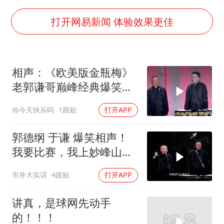
广岛长崎的昨天未必不会是日本的明天
打开网易新闻 体验效果更佳
我国民营企业创新动能持续增强
苏有朋亮相百花奖
高铁双人座被免票儿童挤成3人座
相声：《欧美版金瓶梅》
老郭谦哥巅峰经典爆笑相
五角大楼再公布UFO视频
声太搞笑太逗了
母子三人想去郴州结果到了彬州
你今天快乐吗
1跟贴
打开APP
公安部通报：抓获犯罪嫌疑人8200余名
郭德纲 于谦 爆笑相声！
真理之光，何以能照亮复兴之路？
我要比赛，我上妙峰山干
嘛去？你去拜一拜冠军老
市井大实话
4跟贴
打开APP
祖庙
讲真，是球网先动手
的！！！