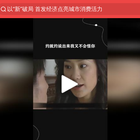
以“新”破局 首发经济点亮城市消费活力
中方回应是否在太平洋海底开采稀土
宇树科技发行价格150.80元/股
外交部发言人就广岛核爆81周年等答记者问
吉林一“温度计大楼”读数爆表
台风白海豚影响中国已成定局
我国编制完成新版全月地质图
中国五箭齐发反制美国
女子利用漏洞0元薅走3000多件家电
27岁女子成组织卖淫集团主犯被通缉
泰国一女公务员妆容引争议 本人回应