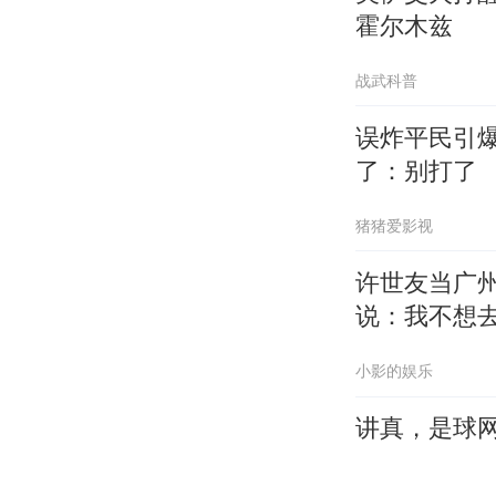
霍尔木兹
战武科普
误炸平民引
了：别打了
猪猪爱影视
许世友当广
说：我不想
小影的娱乐
讲真，是球