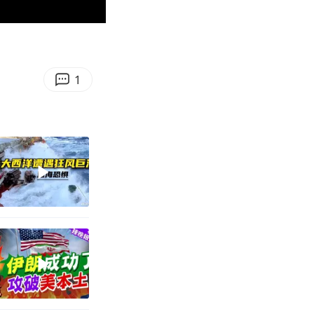
00:58
Enter
fullscreen
1