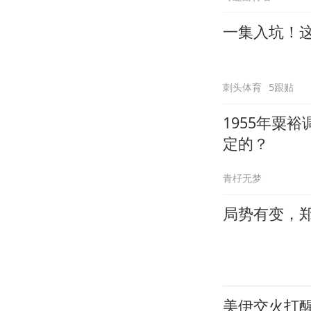
一集入坑！
刺头体育
5跟贴
1955年粟
定的？
青杍无梦
局势有变，
美伊交火打