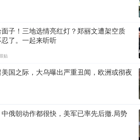
给面子！三地选情亮红灯？郑丽文遭架空质
不忍了。一起来听听
8跟贴
留美国之际，大乌曝出严重丑闻，欧洲或彻夜
，中俄朝动作都很快，美军已率先后撤.局势