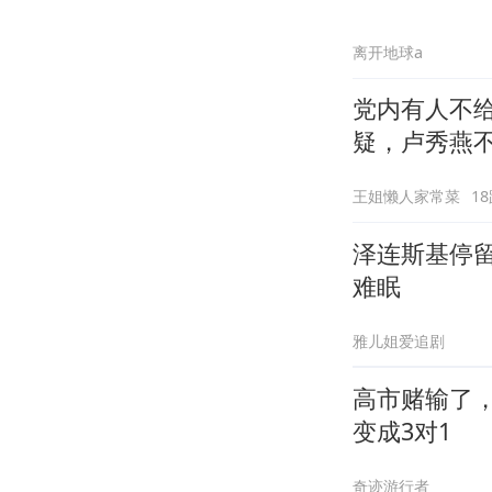
离开地球a
党内有人不
疑，卢秀燕
王姐懒人家常菜
1
泽连斯基停
难眠
雅儿姐爱追剧
高市赌输了
变成3对1
奇迹游行者