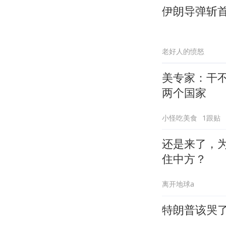
伊朗导弹斩
老好人的愤怒
美专家：干
两个国家
小怪吃美食
1跟贴
还是来了，
住中方？
离开地球a
特朗普该哭