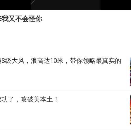
郑国霖回应去景区上班被保安拦下
首次证实！“胶球”存在
来我又不会怪你
80后女柜员逆袭成4200亿银行副行长
村民谈“梅姨”：叫的其实是“媒姨”
感觉全东北都在等7号
东方甄选被判赔偿江小白30万元
8级大风，浪高达10米，带你领略最真实的
奋进开新局 实干挑大梁
成功了，攻破美本土！