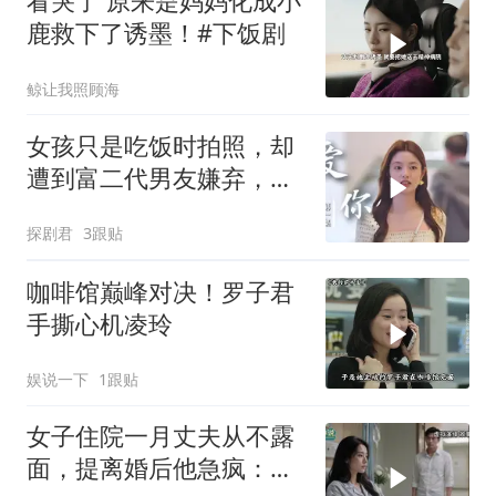
看哭了 原来是妈妈化成小
鹿救下了诱墨！#下饭剧
鲸让我照顾海
女孩只是吃饭时拍照，却
遭到富二代男友嫌弃，下
秒做法意外
探剧君
3跟贴
咖啡馆巅峰对决！罗子君
手撕心机凌玲
娱说一下
1跟贴
女子住院一月丈夫从不露
面，提离婚后他急疯：想