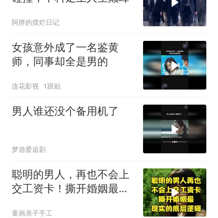
阿胖的摆烂日记
女孩意外成了一名鉴黄
师，同事却全是男的
连花影视
1跟贴
男人谁还没个备用机了
梦游爱追剧
聪明的男人，再也不会上
交工资卡！撕开婚姻最现
实的底层逻辑
童画亲子手工