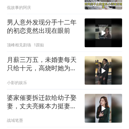
起我了？
侃故事的阿庆
男人意外发现分手十二年
的初恋竟然出现在眼前
顶峰相见剧场
1跟贴
月薪三万五，未婚妻每天
只给十元，高烧时她为干
弟弟买汤包，他怒退婚
小影的娱乐
婆家催要拆迁款给幼子娶
妻，丈夫亮账本力挺妻
子，全家释怀
战域笔墨