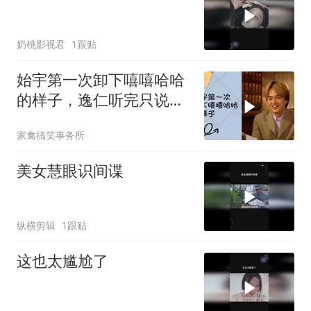
奶桃影视君
1跟贴
始宇第一次卸下嘻嘻哈哈
的样子，逸仁听完只说了
一句：需要帮
家禽搞笑事务所
美女慧眼识间谍
纵横剪辑
1跟贴
这也太尴尬了