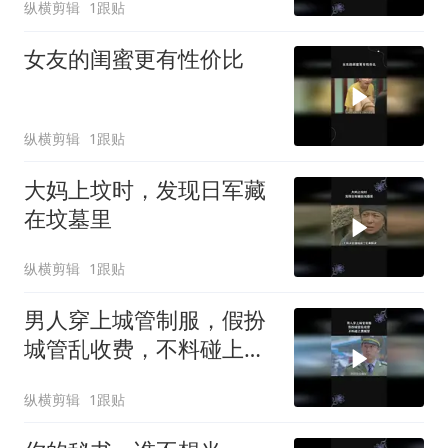
纵横剪辑
1跟贴
女友的闺蜜更有性价比
纵横剪辑
1跟贴
大妈上坟时，发现日军藏
在坟墓里
纵横剪辑
1跟贴
男人穿上城管制服，假扮
城管乱收费，不料碰上真
城管
纵横剪辑
1跟贴