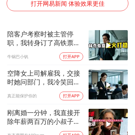
酒店回应车内过夜被收150元
打开网易新闻 体验效果更佳
杭州全市有序停课
商场现钱学森巨幅海报 负责人回应
陪客户考察时被主管停
36岁男演员成景区NPC后人气爆棚
职，我转身订了高铁票。
“不怕六爷挂得多 就怕六爷挂一颗”
2小时后总监急疯了：12
牛锅巴小钒
打开APP
微信又有新功能，你可以“撤回”你的撤回了！
亿合同没你根本签不了
乐享全民健身 共筑健康中国
空降女上司解雇我，交接
时她问部门，我冷笑回
答：明天
真正能保护你的
打开APP
刚离婚一分钟，我直接开
除年薪两百万的小叔子，
前婆婆打两百通电