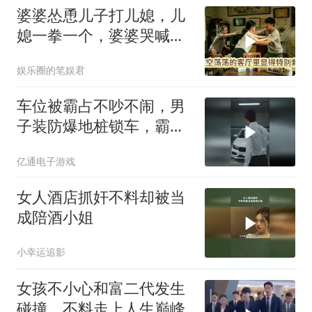
婆婆怂恿儿子打儿媳，儿
媳一拳一个，婆婆哭喊：
她藏得太深了
娱乐圈的笔娱君
车位被霸占不吵不闹，男
子装防爆地桩锁车，霸道
邻居秒认怂赔偿
亿通电子游戏
女人酒店抓奸不料却被当
成陪酒小姐
小幸运追影
女孩不小心和富二代发生
碰撞，不料走上人生巅峰