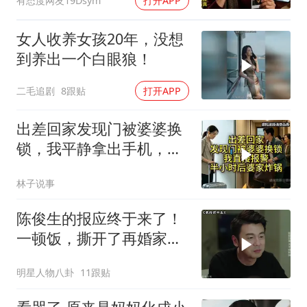
有态度网友19Dsym
打开APP
女人收养女孩20年，没想
到养出一个白眼狼！
二毛追剧
8跟贴
打开APP
出差回家发现门被婆婆换
锁，我平静拿出手机，半
小时后婆家慌了
林子说事
陈俊生的报应终于来了！
一顿饭，撕开了再婚家庭
最残忍的真相
明星人物八卦
11跟贴