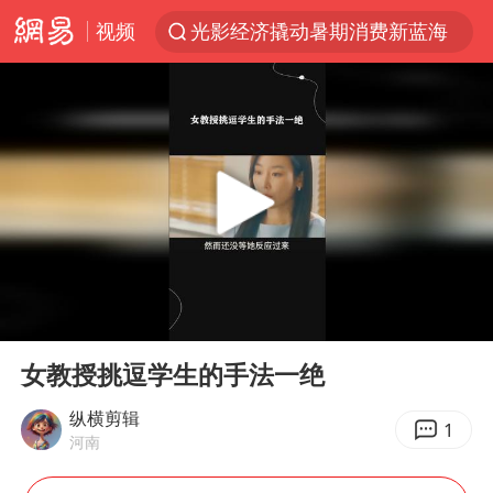
视频
光影经济撬动暑期消费新蓝海
马克·艾伦退出斯诺克中国公开赛
新疆优化调整景区内自驾服务费
上四休三，但降薪1000元，你接受吗？
央视新主播李秋莹孙亚鹏亮相
情侣平潭拍日出坠崖1死1伤
老挝国会主席赛宋蓬逝世
00:00
00:19
黄金牛市回来了吗
Play
Ent
full
《欢迎来龙餐馆》口碑
女教授挑逗学生的手法一绝
茅台部分直营店飞天茅台提价
纵横剪辑
1
河南
白海豚将正面袭击贯穿浙江