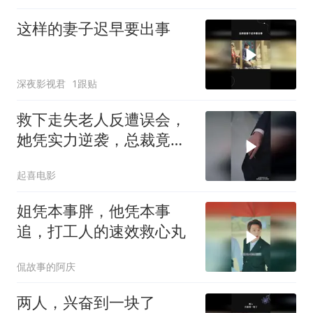
这样的妻子迟早要出事
深夜影视君
1跟贴
救下走失老人反遭误会，
她凭实力逆袭，总裁竟用
一碗面求婚
起喜电影
姐凭本事胖，他凭本事
追，打工人的速效救心丸
侃故事的阿庆
两人，兴奋到一块了