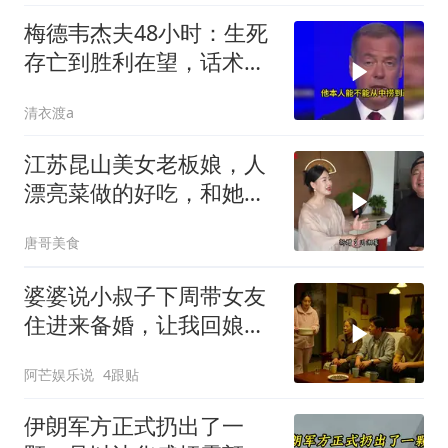
梅德韦杰夫48小时：生死
存亡到胜利在望，话术变
现实不变
清衣渡a
江苏昆山美女老板娘，人
漂亮菜做的好吃，和她小
喝点
唐哥美食
婆婆说小叔子下周带女友
住进来备婚，让我回娘家
住2个月，我点头
阿芒娱乐说
4跟贴
伊朗军方正式扔出了一