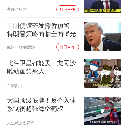
姆林宫！
占领了思想
打开APP
十国使馆齐发撤侨预警，
特朗普策略面临全面曝光
像诗一样的姑娘
打开APP
北斗卫星都能丢？龙哥沙
雕动画笑死人
白宸侃片
大国顶级底牌！反介入体
系制衡超强海空霸权
人生就是要简单