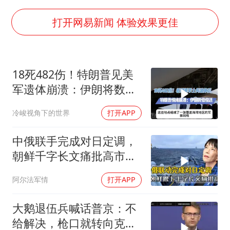
今日立秋你咬秋了吗
“今天得有40℃了吧 为啥还不预警”
打开网易新闻 体验效果更佳
夯实基础开新局
18死482伤！特朗普见美
军遗体崩溃：伊朗将数倍
偿还
冷峻视角下的世界
打开APP
中俄联手完成对日定调，
朝鲜千字长文痛批高市，
就差李在明没动静
阿尔法军情
打开APP
大鹅退伍兵喊话普京：不
给解决，枪口就转向克里