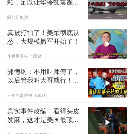
颗，足以让华盛顿震颤的
地缘核弹
附允历史观
真被打怕了！美军彻底认
怂，大规模撤军开始了！
小豆豆赛事
1跟贴
郭德纲：不用叫师傅了，
以后管我叫大哥就行！孔
云龙一战惊呆老郭
三年的老核桃
6跟贴
真实事件改编！看得头皮
发麻，这才是美国最顶级
刑侦片，全程高能