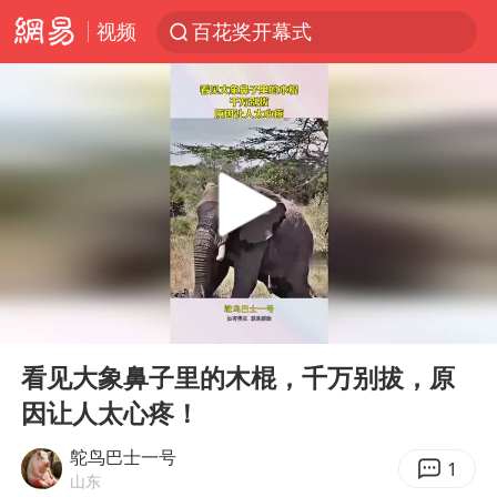
视频
百花奖开幕式
四川宜宾高县4.9级地震致1死
广东雷州通报特教老师招聘违规事件
“新疆阿勒泰八月能滑雪”不实
刘国正说向鹏打得很窝囊
我国外贸延续良好增长态势
陈幸同晋级WTT横滨冠军赛8强
00:00
00:15
国防部：中国军队坚决反制任何闹海挑衅图谋
Play
Ent
full
宇树科技中一签需缴款7.54万元
看见大象鼻子里的木棍，千万别拔，原
因让人太心疼！
两名乘客在飞机上因调节座椅起冲突
女儿为争财产堵门阻挠父亲出殡
鸵鸟巴士一号
1
山东