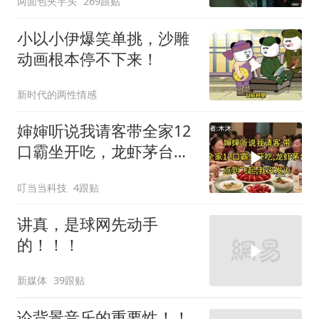
两面包夹芋头
269跟贴
小以小伊爆笑单挑，沙雕
动画根本停不下来！
新时代的两性情感
婶婶听说我请客带全家12
口霸坐开吃，龙虾茅台点
到飞起，我没发
叮当当科技
4跟贴
讲真，是球网先动手
的！！！
新媒体
39跟贴
论背景音乐的重要性！！