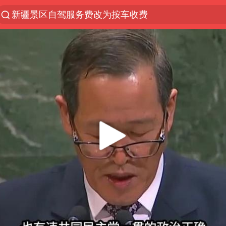
新疆景区自驾服务费改为按车收费
多家A股公司收到美国关税退款
视频丨中国东方电气集团原党组副书记、董事宋致远
香港宏福苑火灾或由烟头引起
白海豚将正面袭击贯穿浙江
西贝创始人贾国龙押注鲜羊赛道
浙江台州《告全体市民书》
酒店回应车内过夜被收150元
直击东北超：哈尔滨vs通辽
“不怕六爷挂得多 就怕六爷挂一颗”
几元成本的AI广告导致千万市值蒸发