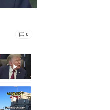
07:47
Enter
fullscreen
0