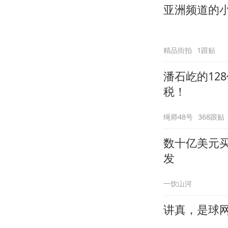
亚洲频道的
精品街拍
1跟贴
潘石屹的12
税！
绳师48号
368跟贴
数十亿美元买
发
一饮山河
讲真，是球