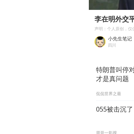
00:00
Play
李在明外交
声明：个人原创，仅
小先生笔记
四川
特朗普叫停
才是真问题
侃侃世界之最
055被击沉
周哥一影视