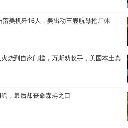
国击落美机歼16人，美出动三艘航母抢尸体
点火烧到自家门槛，万斯劝收手，美国本土真
门鳄，最后却丧命森蚺之口