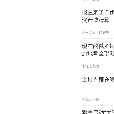
报应来了？
资产遭清算
凝水文秋
17跟贴
现在的俄罗
的地盘全部
小怪吃美食
全世界都在
汽车乐乐说
紧急启动“大