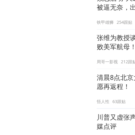
被逼无奈，
铁甲雄狮
254跟贴
张维为教授
败美军航母
周哥一影视
212跟
清晨8点北京
愿再返程！
悟人性
63跟贴
川普又虚张声
媒点评