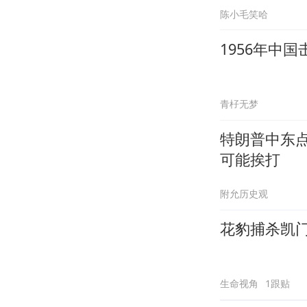
陈小毛笑哈
1956年中
青杍无梦
特朗普中东
可能挨打
附允历史观
花豹捕杀凯
生命视角
1跟贴