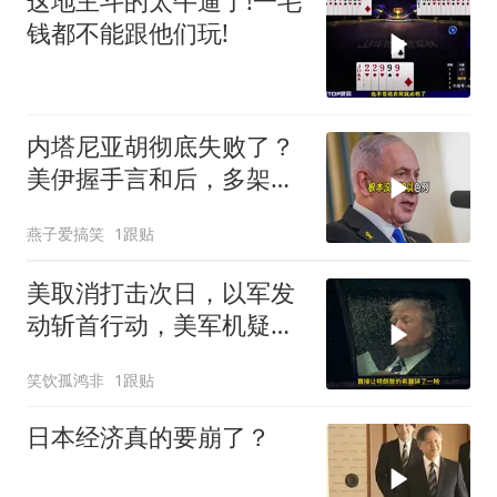
这地主斗的太牛逼了!一毛
钱都不能跟他们玩!
内塔尼亚胡彻底失败了？
美伊握手言和后，多架美
军机飞离以色列
燕子爱搞笑
1跟贴
美取消打击次日，以军发
动斩首行动，美军机疑被
击落
笑饮孤鸿非
1跟贴
日本经济真的要崩了？