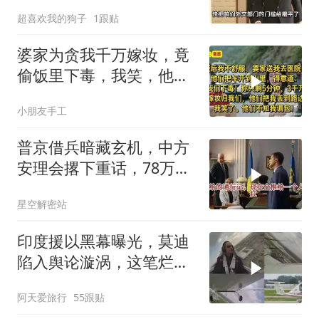
超喜欢我的狗子
1跟贴
婆家为贪我千万嫁妆，竟
偷饭里下毒，我笑，他们
却不知我调包！
小朋友手工
普京借兵暗藏玄机，中方
安理会撂下重话，78万件
武器去向成谜
星空解密站
印度援以黑幕曝光，莫迪
陷入舆论漩涡，这笔烂账
如何收场
阿天爱旅行
55跟贴