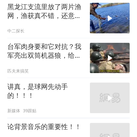
黑龙江支流里放了两片渔
网，渔获真不错，还意外
收获几条狗鱼棒子
中二探长
台军肉身要和它对抗？我
军亮出双筒机器狼，给登
陆步兵扫清通道
匹夫来搞笑
讲真，是球网先动手
的！！！
新媒体
39跟贴
论背景音乐的重要性！！