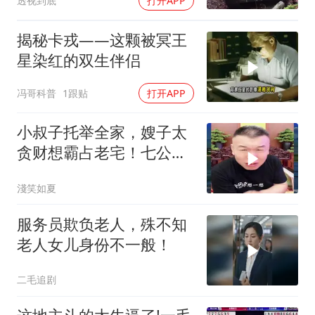
透视到底
打开APP
揭秘卡戎——这颗被冥王
星染红的双生伴侣
冯哥科普
1跟贴
打开APP
小叔子托举全家，嫂子太
贪财想霸占老宅！七公直
言太没良心
淺笑如夏
服务员欺负老人，殊不知
老人女儿身份不一般！
二毛追剧