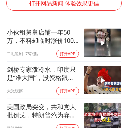
中国五箭齐发反制美国
打开网易新闻 体验效果更佳
韩国到底有多热
龚宝冬烈士安葬仪式举行
小伙租舅舅店铺一年50
中国经济展现强大韧性和活力
万，不料却临时涨价100
万！
二毛追剧
73跟贴
打开APP
剑桥专家泼冷水，印度只
是“准大国”，没资格跟中
美平起平坐
大光观察
打开APP
美国政局突变，共和党大
批倒戈，特朗普沦为弃
子，中方预判精准