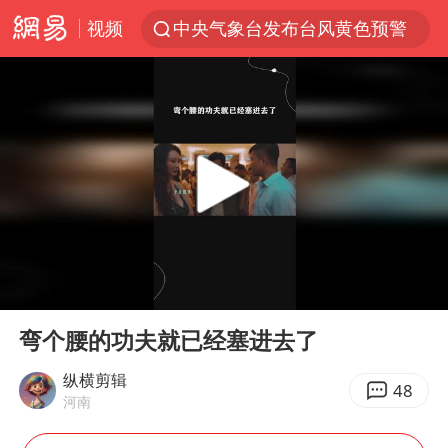
视频
中央气象台发布台风黄色预警
80后女柜员逆袭成4200亿银行副行长
感觉全东北都在等7号
扎哈罗娃批广岛市长不提美国原子弹
女子利用漏洞0元薅走3000多件家电
金饰克价大幅跳涨
多地要求领导干部带头休假
00:00
00:32
对话重庆地铁吐血女孩
Play
Ent
full
关之琳否认与27岁模特的恋情
弯个腰的功夫就已经塞进去了
村民谈“梅姨”：叫的其实是“媒姨”
纵横剪辑
48
河南
中方回应日本广岛核爆81周年