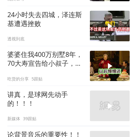
24小时失去四城，泽连斯
基遭遇挫败
透视到底
婆婆住我400万别墅8年，
70大寿宣告给小叔子，
我：天没黑你做梦呢？
吃货的分享
5跟贴
讲真，是球网先动手
的！！！
新媒体
39跟贴
论背景音乐的重要性！！