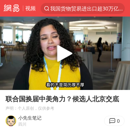
视频
我国货物贸易进出口超30万亿元
上半年我国机械工业经济运行稳中有进
官方通报教师招聘笔试前13名被淘汰
河南撤回“领导带薪错峰休假”通知
泰国枪击案凶手先杀祖父母后行凶
A股三大股指收涨
台风“白海豚”体型变大！环流面积接近13个浙江那么大
00:00
06:43
宇树科技中一签需缴款7.54万元
Play
Ent
full
泰国校园枪击案死亡人数升至7人
联合国换届中美角力？候选人北京交底
四川宜宾市高县发生4.9级地震
声明：个人原创，仅供参考
小先生笔记
“立秋的第一杯奶茶”又爆单了
0
四川