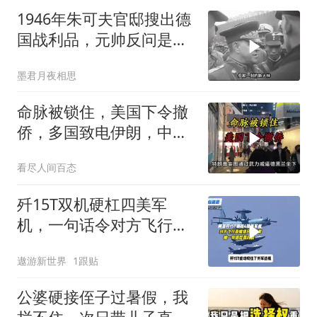
1946年朱可夫官邸搜出德
国战利品，元帅反问是否
需辞职
墨君月夜相思
命脉被锁住，美国下令撤
侨，多国致电伊朗，中国
两大判断全部成真
看尽人间百态
歼15T双机硬杠四美军
机，一句话令对方飞行员
无言以对
遨游新世界
1跟贴
公婆硬接侄子过暑假，我