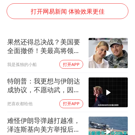
国防部：中国军队坚决反制任何闹海挑衅图谋
打开网易新闻 体验效果更佳
台湾海峡南口北上船舶实施交通管制
方程豹钛9新车申报
瑞众保险员工爆料公司违规行为
果然还得总决战？美国要
向鹏0-3不敌张本智和
全面撤侨！美最高将领：
命案逃犯躲进深山21年活得像野人
决战伊朗随时能打
我是孤独的小船
打开APP
Meta重新支棱起来了吗
特朗普：我更想与伊朗达
东方之约 相约未来
成协议，不愿动武，因为
那会有人丧生
把喜欢都给他
打开APP
难怪伊朗导弹越打越准，
泽连斯基向美方举报后，