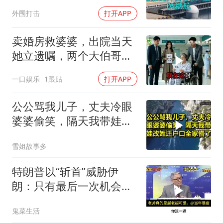
特朗普宣布不打了
外围打击
打开APP
卖婚房救婆婆，出院当天
她立遗嘱，两个大伯哥傻
眼
一口娱乐
1跟贴
打开APP
公公骂我儿子，丈夫冷眼
婆婆偷笑，隔天我带娃改
姓迁户口全家懵了！
雪姐故事多
特朗普以“斩首”威胁伊
朗：只有最后一次机会
了。帅化民的观察
鬼菜生活