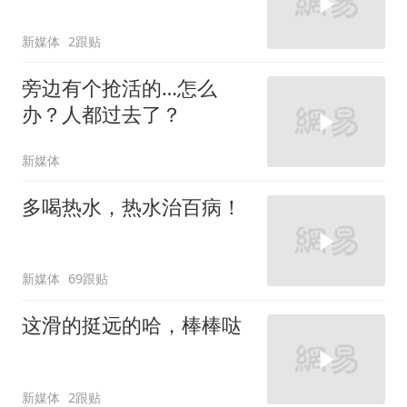
新媒体
2跟贴
旁边有个抢活的…怎么
办？人都过去了？
新媒体
多喝热水，热水治百病！
新媒体
69跟贴
这滑的挺远的哈，棒棒哒
新媒体
2跟贴