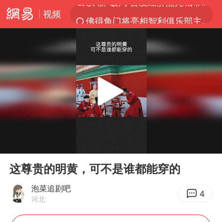
视频
佛得角门将亮相智利俱乐部主场
中方回应是否在太平洋海底开采稀土
宇树科技发行价格150.80元/股
看守所辅警收受10万获刑1年
宇树科技王兴兴身家有望超200亿元
五粮液渠道价一箱上涨近百元
CIA被曝已秘密设立古巴工作组
00:00
00:19
U17国足1分钟轰2球
Play
Ent
full
泰国一女公务员妆容引争议 本人回应
这尊贵的明黄，可不是谁都能穿的
法国将禁止“未经同意的电话营销”
泡菜追剧吧
4
河北
80后女柜员逆袭成4200亿银行副行长