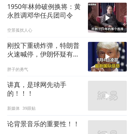
1950年林帅破例换将：黄
永胜调邓华任兵团司令
空景孤扰人心
刚投下重磅炸弹，特朗普
火速喊停，伊朗怀疑有
诈，美国发撤侨警告
胖子的勇气
讲真，是球网先动手
的！！！
新媒体
39跟贴
论背景音乐的重要性！！