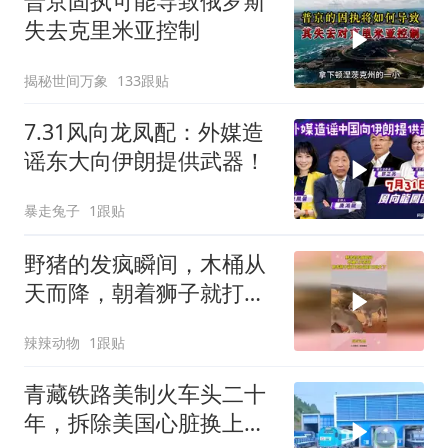
普京固执可能导致俄罗斯
失去克里米亚控制
揭秘世间万象
133跟贴
7.31风向龙凤配：外媒造
谣东大向伊朗提供武器！
暴走兔子
1跟贴
野猪的发疯瞬间，木桶从
天而降，朝着狮子就打去
知道自己玩大了
辣辣动物
1跟贴
青藏铁路美制火车头二十
年，拆除美国心脏换上绿