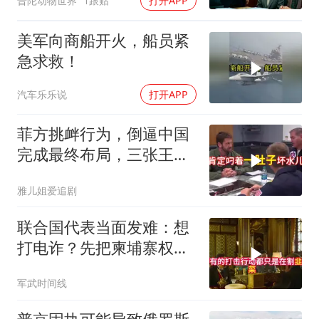
普陀动物世界
1跟贴
打开APP
美军向商船开火，船员紧
急求救！
汽车乐乐说
打开APP
菲方挑衅行为，倒逼中国
完成最终布局，三张王牌
现身黄岩岛
雅儿姐爱追剧
联合国代表当面发难：想
打电诈？先把柬埔寨权贵
的底裤扒了！
军武时间线