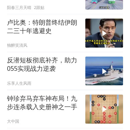
色电力
阳春三月天晴
2跟贴
卢比奥：特朗普终结伊朗
二三十年逃避史
独醉笑清风
反潜短板彻底补齐，助力
055实现战力逆袭
乐享人生风雨
钟珍弃马弃车神布局！九
步连杀载入史册神之一手
大中国