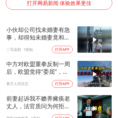
27岁女子成组织卖淫集团主犯被通缉
打开网易新闻 体验效果更佳
吉林一“温度计大楼”读数爆表
女子利用漏洞0元薅走3000多件家电
小伙却公司找未婚妻有急
贵州轮胎子公司获美国退税8136万
事，却得知未婚妻竟和别
东方甄选被判赔偿江小白30万元
人订婚！
二毛追剧
1跟贴
打开APP
奋进开新局 实干挑大梁
中方对欧盟重拳反制一周
后，欧盟觉得“委屈”，欧
外长将访华谈判
看尽人间百态
打开APP
前妻起诉我不赡养瘫痪老
丈人，法官质问为何拒不
履行赡养义务