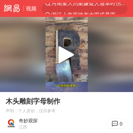
视频
浙江上海等地有大雨或暴雨
解锁各地夏日限定体验
西湖突现狂风暴雨 游客瞬间被浇透
马克·艾伦退出斯诺克中国公开赛
金饰克价一夜涨回1300元
新疆景区自驾服务费改为按车收费
视频丨中国东方电气集团原党组副书记、董事宋致远被查
00:00
00:32
多家A股公司收到美国关税退款
Play
Ent
full
永和豆浆创始人林炳生去世
木头雕刻字母制作
白海豚将正面袭击贯穿浙江
声明：个人原创，仅供参考
奇妙观探
浙江台州《告全体市民书》
0
江西