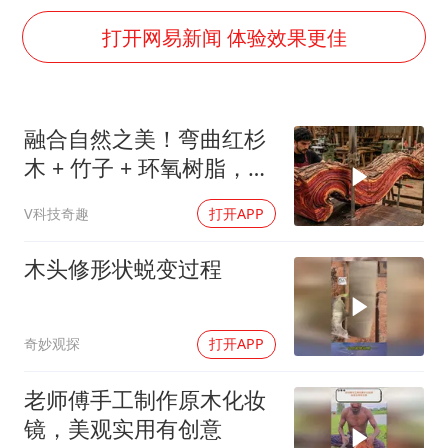
酒店回应车内过夜被收150元
打开网易新闻 体验效果更佳
牛津大学一纸声明甩不了锅
香港宏福苑火灾或由烟头引起
儿子陪躺平老爹体验外卖员火了
融合自然之美！弯曲红杉
几元成本 千万市值蒸发
木 + 竹子 + 环氧树脂，
“不怕六爷挂得多 就怕六爷挂一颗”
DIY自制桌子惊艳全场
V科技奇趣
打开APP
多个明星演唱会取消
木头修形状蜕变过程
人民的健康、体质、幸福一脉相承
奇妙观探
打开APP
老师傅手工制作原木化妆
镜，美观实用有创意