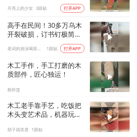
月亮上的少女
3跟贴
打开APP
高手在民间！30多万乌木
开裂破损，订书钉极简修
复太惊艳
老词的游泳喝茶日记
1跟贴
打开APP
木工手作，手工打磨的木
质部件，匠心独运！
祭怀莲
木工老手靠手艺，吃饭把
木头变艺术品，机器玩的
转！
胡子搞笑君
1跟贴