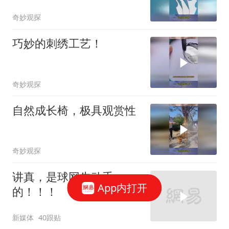
晚礼服，网友：眼睛会了
奇妙观探
但手不会！
巧妙的刺绣工艺！
奇妙观探
自然成长椅，极具观赏性
奇妙观探
讲真，是球网先动手
App内打开
的！！！
新媒体
40跟贴