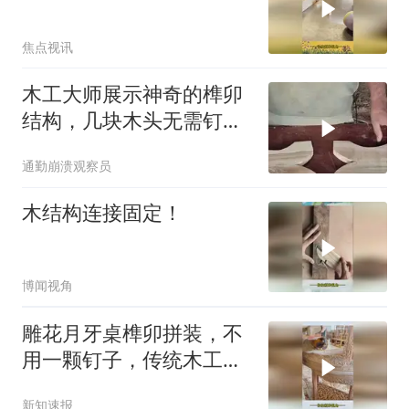
焦点视讯
木工大师展示神奇的榫卯
结构，几块木头无需钉
子，巧妙拼接成
通勤崩溃观察员
木结构连接固定！
博闻视角
雕花月牙桌榫卯拼装，不
用一颗钉子，传统木工手
艺令人叹服
新知速报