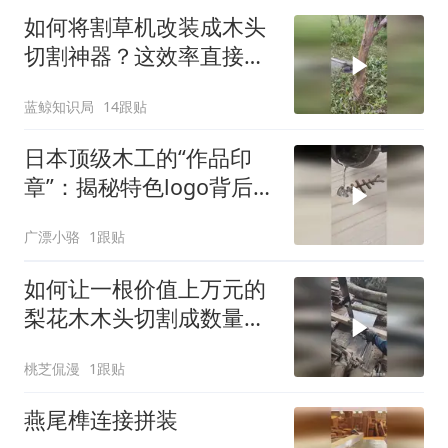
如何将割草机改装成木头
切割神器？这效率直接翻
10倍！
蓝鲸知识局
14跟贴
日本顶级木工的“作品印
章”：揭秘特色logo背后的
独家技法
广漂小骆
1跟贴
如何让一根价值上万元的
梨花木木头切割成数量最
多的木板？
桃芝侃漫
1跟贴
燕尾榫连接拼装