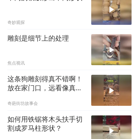
奇妙观探
雕刻是细节上的处理
焦点视讯
这条狗雕刻得真不错啊！
放在家门口，远看像真的
似的
奇葩街坊故事会
如何用铁锯将木头扶手切
割成罗马柱形状？