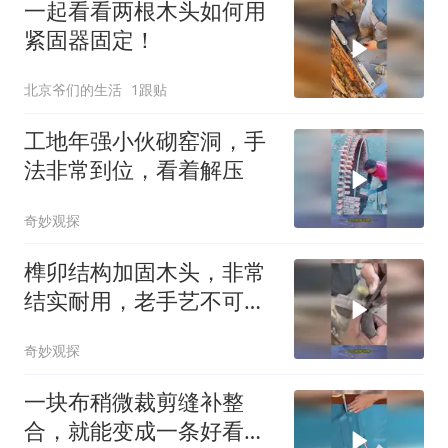
一起看看两根木头如何用
紧固器固定！
北京爷们的生活
1跟贴
工地年强小伙砌窑洞，手
法非常到位，看着解压
奇妙观探
榫卯结构加固木头，非常
结实耐用，老手艺不可虚
传
奇妙观探
一块布稍微裁剪缝补整
合，就能变成一条好看的