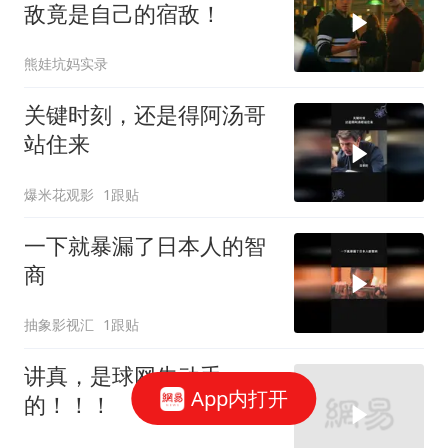
敌竟是自己的宿敌！
熊娃坑妈实录
关键时刻，还是得阿汤哥
站住来
爆米花观影
1跟贴
一下就暴漏了日本人的智
商
抽象影视汇
1跟贴
讲真，是球网先动手
App内打开
的！！！