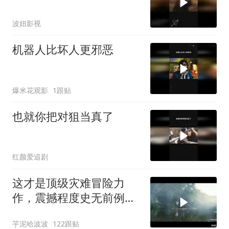
波妞影视
机器人比坏人更邪恶
爆米花观影
1跟贴
也就你把对狙当真了
红颜爱追剧
这才是顶级灾难冒险力
作，震撼程度史无前例，
一口气连看三遍好片
芋泥哈波波
122跟贴