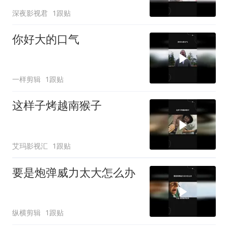
深夜影视君
1跟贴
你好大的口气
一样剪辑
1跟贴
这样子烤越南猴子
艾玛影视汇
1跟贴
要是炮弹威力太大怎么办
纵横剪辑
1跟贴