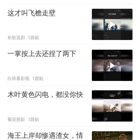
这才叫飞檐走壁
长歌追剧
1跟贴
一掌按上去还捏了两下
白班看影视
1跟贴
木叶黄色闪电，都没你快
菊花剪影
1跟贴
海王上岸却惨遇渣女，情