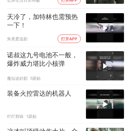
记录生活日常阿蜴
打开APP
天冷了，加特林也需预热
一下！
朱熹爱追剧
打开APP
诺叔这九号电池不一般，
爆炸威力堪比小核弹
魔仙追好剧
5跟贴
装备火控雷达的机器人
吖吖剪辑
1跟贴