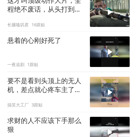
这才叫顶级动作大片，全
程绝不废话，从头打到
尾，震撼至极
长腿嗑叽君
16跟贴
悬着的心刚好死了
一夜追剧
1跟贴
要不是看到头顶上的无人
机，差点就心疼车主了，
这得赔多少钱！
搞笑大工厂
3跟贴
求财的人不应该下手那么
狠