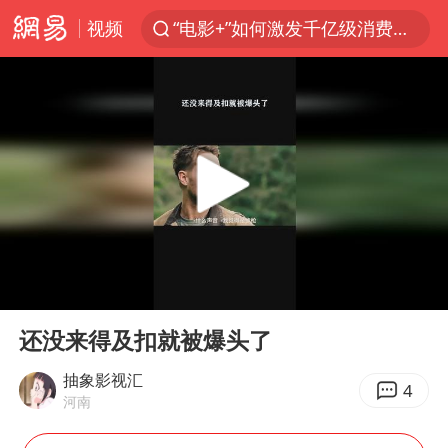
视频
“电影+”如何激发千亿级消费新活力？
日本试射“战斧”导弹，国防部回应
台风白海豚中心风力增强
向鹏0-3不敌张本智和
百花奖开幕式
四川宜宾高县4.9级地震致1死
广东雷州通报特教老师招聘违规事件
00:00
00:23
山东一元代青花杯离奇失踪
Play
Ent
full
“新疆阿勒泰八月能滑雪”不实
还没来得及扣就被爆头了
刘国正说向鹏打得很窝囊
抽象影视汇
4
河南
我国外贸延续良好增长态势