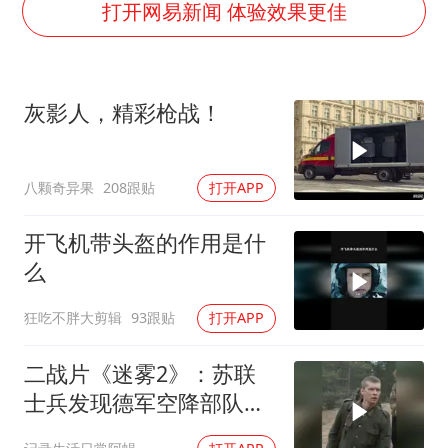
国防部：中国军队坚决反制任何闹海挑衅图谋
打开网易新闻 体验效果更佳
陈幸同晋级WTT横滨冠军赛8强
宇树科技中一签需缴款7.54万元
灰影人，精彩枪战！
两名乘客在飞机上因调节座椅起冲突
女儿为争财产堵门阻挠父亲出殡
八颗奇异果
208跟贴
打开APP
今日立秋你咬秋了吗
夯实基础开新局
开飞机带头盔的作用是什
么
狂吃不胖大剪辑
93跟贴
打开APP
二战片《迷雾2》：苏联
士兵发现德军空降部队，
悄悄跟随将其消灭