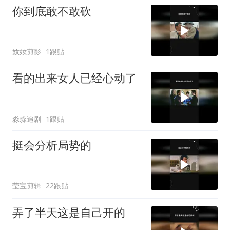
你到底敢不敢砍
奻奻剪影
1跟贴
看的出来女人已经心动了
淼淼追剧
1跟贴
挺会分析局势的
莹宝剪辑
22跟贴
弄了半天这是自己开的