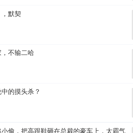
，，默契
家，不输二哈
说中的摸头杀？
追小偷，把高跟鞋砸在总裁的豪车上，太霸气