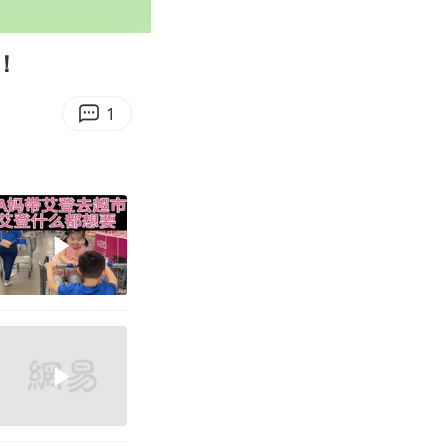
00:12
Enter
fullscreen
！
1