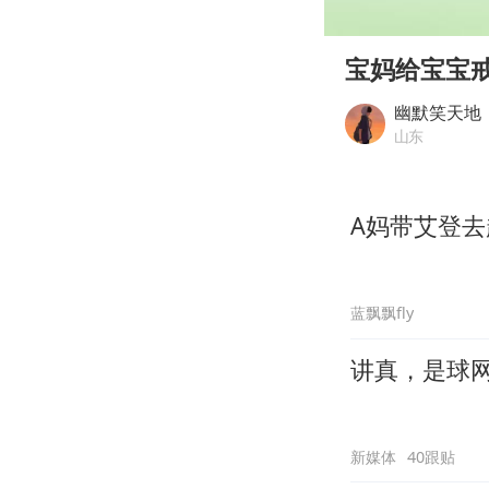
00:00
Play
宝妈给宝宝
幽默笑天地
山东
A妈带艾登
蓝飘飘fly
讲真，是球
新媒体
40跟贴