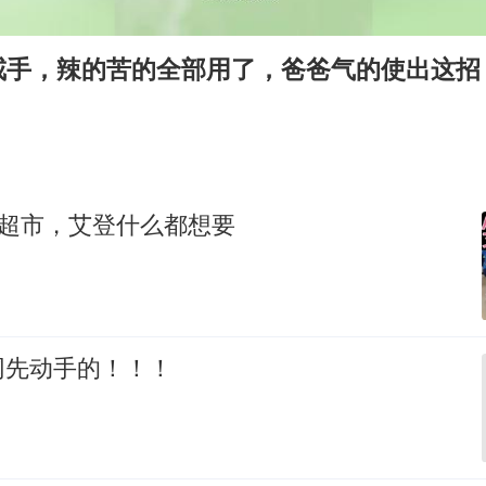
牛津大学一纸声明甩不了锅
西湖突现狂风暴雨 游客瞬间被浇透
戒手，辣的苦的全部用了，爸爸气的使出这招
网传《披荆斩棘2026》名单
女主硬加吻戏短剧已下架
包文婧：二胎很难一碗水端平
香港宏福苑火灾或由烟头引起
去超市，艾登什么都想要
人民的健康、体质、幸福一脉相承
网先动手的！！！