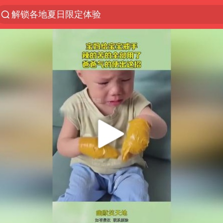
解锁各地夏日限定体验
男童模仿奥特曼从高处跳下致骨折
富婆带资进组给自己硬加60多场吻戏
黄金创今年来最大单周涨幅
名创优品一次性内裤 颜面尽失
“六爷”挂一颗出场
金饰克价一夜涨回1300元
视频丨中国东方电气集团原党组副书记、董事宋致远
白海豚将正面袭击贯穿浙江
梁家辉：到内地拍戏不是北上是回归
酒店回应车内过夜被收150元