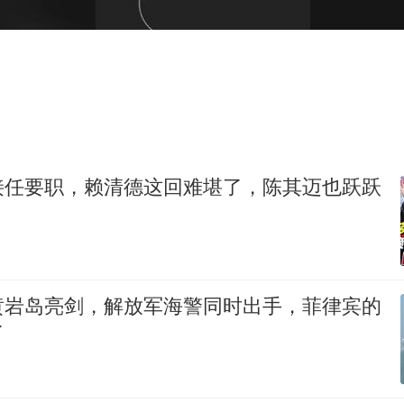
41岁女子为鼓励女儿考上985研究生
宇树科技王兴兴身家有望超200亿元
村民谈“梅姨”：叫的其实是“媒姨”
中国养老床位“三连降”
五粮液渠道价一箱上涨近百元
法国下周开始禁止未经同意的电话营销
接任要职，赖清德这回难堪了，陈其迈也跃跃
奋进开新局 实干挑大梁
黄岩岛亮剑，解放军海警同时出手，菲律宾的
了