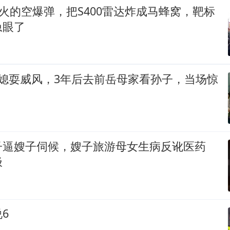
远火的空爆弹，把S400雷达炸成马蜂窝，靶标
急眼了
儿媳耍威风，3年后去前岳母家看孙子，当场惊
子逼嫂子伺候，嫂子旅游母女生病反讹医药
极
6