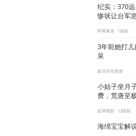
纪实：370
惨状让台军
阿离家居
1跟贴
3年前她打
呆
娱乐的宅急便
小姑子坐月
费，荒唐至
起喜电影
13跟贴
海绵宝宝解说