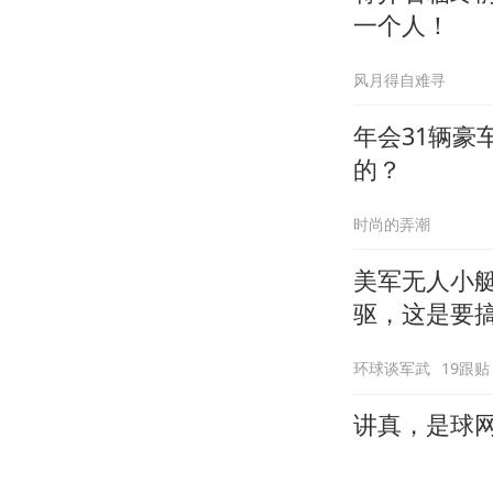
一个人！
风月得自难寻
年会31辆
的？
时尚的弄潮
美军无人小艇
驱，这是要
环球谈军武
19跟贴
讲真，是球