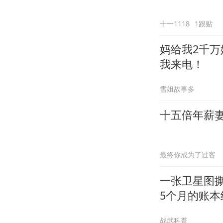
十一1118
1跟贴
妈给我2千
我来电！
雪姐故事多
十五倍年薪
最终你成为了过客
一张卫星图
5个月的账本
战武科普