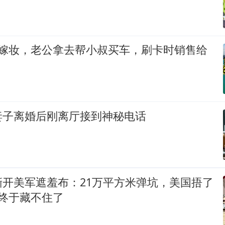
万嫁妆，老公拿去帮小叔买车，刷卡时销售给
妻子离婚后刚离厅接到神秘电话
撕开美军遮羞布：21万平方米弹坑，美国捂了
终于藏不住了