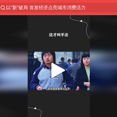
以“新”破局 首发经济点亮城市消费活力
台风白海豚登陆地点更新
看守所辅警收受10万获刑1年
台风白海豚影响中国已成定局
台风白海豚进入48小时警戒线
陈熠被张本美和连扳三局逆转
中方回应是否在太平洋海底开采稀土
哪吒汽车南宁工厂设备降价20%拍卖
佛得角门将亮相智利俱乐部主场
24小时不关空调 电费会更低吗
把党建设得更加坚强有力