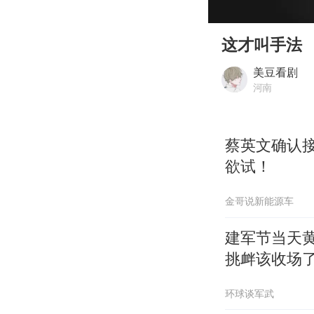
00:00
Play
这才叫手法
美豆看剧
河南
蔡英文确认
欲试！
金哥说新能源车
建军节当天
挑衅该收场
环球谈军武