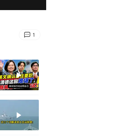
00:33
Enter
fullscreen
1