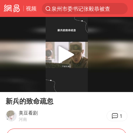
视频
泉州市委书记张毅恭被查
“电影+”如何激发千亿级消费新活力？
台风白海豚已进入24小时警戒线
全球首个长时储能一体化产业园量产
陈垣宇0-3张禹珍 国乒男单全军覆没
中巨芯：上半年归母净利润1405.77万元
四川宜宾市高县4.9级地震致1人死亡
00:00
00:59
中国女篮70-67险胜尼日利亚女篮
Play
Ent
full
名创优品回应女子吐槽内裤质量差
新兵的致命疏忽
上海：台风白海豚或将带来龙卷风
美豆看剧
1
河南
出口禁令驱动有色板块大涨