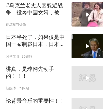
#乌克兰老丈人因躲避战
争，投奔中国女婿，被眼
前城市繁荣震惊
崩坏星穹铁道
日本半死了，如果仅是中
国一家制裁日本，日本可
能还剩一口气
阿搏体育
36跟贴
讲真，是球网先动手
的！！！
新媒体
39跟贴
论背景音乐的重要性！！