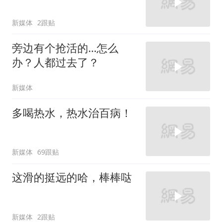
新媒体
2跟贴
旁边有个抢活的…怎么
办？人都过去了？
新媒体
多喝热水，热水治百病！
新媒体
69跟贴
这滑的挺远的哈，棒棒哒
新媒体
2跟贴