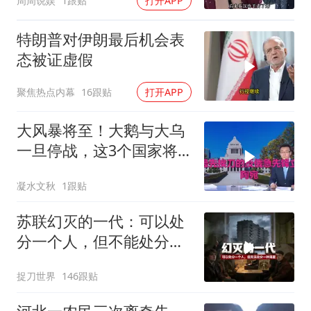
周周说娱
1跟贴
打开APP
钱？”
特朗普对伊朗最后机会表
态被证虚假
聚焦热点内幕
16跟贴
打开APP
大风暴将至！大鹅与大乌
一旦停战，这3个国家将
直接迎来灭国崩盘
凝水文秋
1跟贴
苏联幻灭的一代：可以处
分一个人，但不能处分一
种渴望
捉刀世界
146跟贴