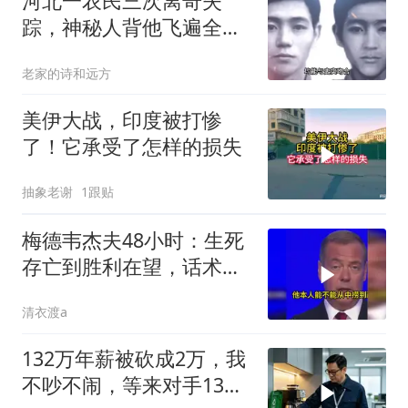
河北一农民三次离奇失
踪，神秘人背他飞遍全中
国，幕后真相是什么
老家的诗和远方
美伊大战，印度被打惨
了！它承受了怎样的损失
抽象老谢
1跟贴
梅德韦杰夫48小时：生死
存亡到胜利在望，话术变
现实不变
清衣渡a
132万年薪被砍成2万，我
不吵不闹，等来对手13倍