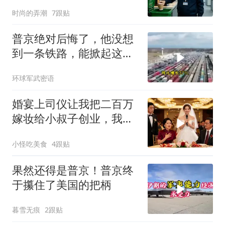
年薪挖我
时尚的弄潮
7跟贴
普京绝对后悔了，他没想
到一条铁路，能掀起这么
大的风浪，中亚格局彻底
环球军武密语
改写
婚宴上司仪让我把二百万
嫁妆给小叔子创业，我一
句话气晕婆婆
小怪吃美食
4跟贴
果然还得是普京！普京终
于攥住了美国的把柄
暮雪无痕
2跟贴