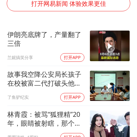
秋天的第一杯奶茶到底有多火
打开网易新闻 体验效果更佳
百花奖开幕式
国防部：坚决反制任何闹海挑衅图谋
伊朗亮底牌了，产量翻了
东航：国内客票提前14天免费退改
三倍
美股存储板块集体大跌
兰妮搞笑分享
打开APP
胡彦斌获《歌手2026》歌王
“今天得有40℃了吧 为啥还不预警”
故事我空降公安局长孩子
夯实基础开新局
在校被富二代打破头他爹
叫嚣开个价
了鱼驴纪实
打开APP
林青霞：被骂“狐狸精”20
年，眼睛被射瞎，那个男
人只问了一句“谁来出机票