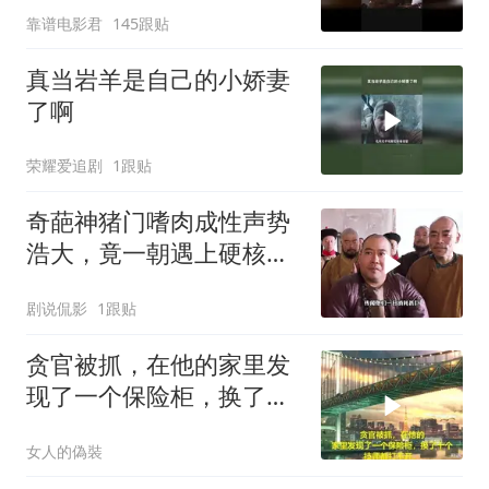
靠谱电影君
145跟贴
真当岩羊是自己的小娇妻
了啊
荣耀爱追剧
1跟贴
奇葩神猪门嗜肉成性声势
浩大，竟一朝遇上硬核江
湖女侠
剧说侃影
1跟贴
贪官被抓，在他的家里发
现了一个保险柜，换了十
个技师都打不开
女人的偽裝