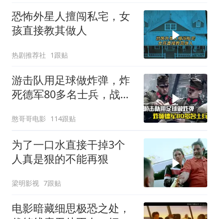
恐怖外星人擅闯私宅，女
孩直接教其做人
热剧推荐社
1跟贴
游击队用足球做炸弹，炸
死德军80多名士兵，战争
片
憨哥哥电影
114跟贴
为了一口水直接干掉3个
人真是狠的不能再狠
梁明影视
7跟贴
电影暗藏细思极恐之处，