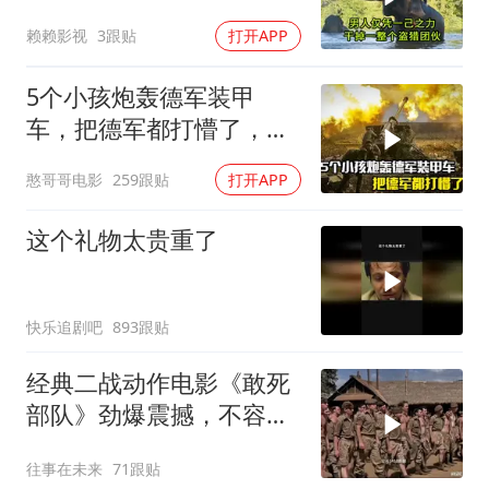
赖赖影视
3跟贴
打开APP
5个小孩炮轰德军装甲
车，把德军都打懵了，战
争片
憨哥哥电影
259跟贴
打开APP
这个礼物太贵重了
快乐追剧吧
893跟贴
经典二战动作电影《敢死
部队》劲爆震撼，不容错
过！
往事在未来
71跟贴