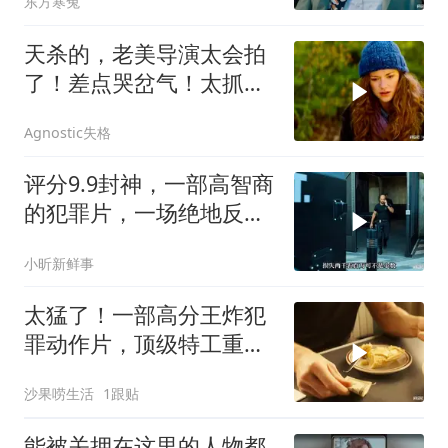
东方寒兔
天杀的，老美导演太会拍
了！差点哭岔气！太抓心
了！看一次哭一次
Agnostic失格
评分9.9封神，一部高智商
的犯罪片，一场绝地反
击，看的惊心动魄
小昕新鲜事
太猛了！一部高分王炸犯
罪动作片，顶级特工重出
江湖，场面太燃了
沙果唠生活
1跟贴
能被关押在这里的人物都