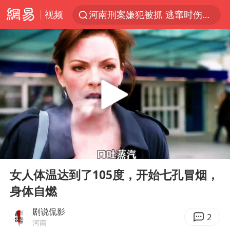
河南刑案嫌犯被抓 逃窜时伤害多人
视频
国乒女单三将晋级四强
光影经济撬动暑期消费新蓝海
陈思诚零点晒照为佟丽娅庆生
马克·艾伦退出斯诺克中国公开赛
郑丽文：台湾从来没有“独立”过
新疆优化调整景区内自驾服务费
情侣平潭拍日出坠崖1死1伤
00:00
04:14
梁家辉：到内地拍戏不是北上是回归
Play
Ent
full
女人体温达到了105度，开始七孔冒烟，
全民健身事业高质量发展
身体自燃
台当局重金为“台独”织“皇帝新衣”
剧说侃影
2
几元成本的AI广告导致千万市值蒸发
河南