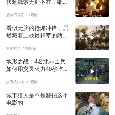
伏笔线索无处不在，细节
让人后背发凉
菠菜不算爱
31跟贴
看似无脑的抢滩冲锋，居
然藏着二战最精密的两栖
登陆作战体系
简影时光
103跟贴
地形之战：4名北非士兵
如何用交叉火力40秒吃掉
16名德军？
妖秀战红尘
10跟贴
城市猎人是不是翻拍这个
电影的