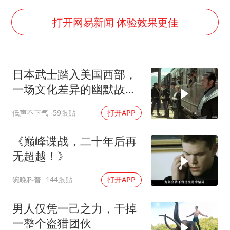
老挝国会主席赛宋蓬逝世
打开网易新闻 体验效果更佳
茅台部分直营店飞天茅台提价
夏日经济乘“热”而上 消费市场向“新”而行
白海豚将正面袭击贯穿浙江
日本武士踏入美国西部，
酒店回应车内过夜被收150元
一场文化差异的幽默故事
即将开
黄金牛市回来了吗
低声不下气
59跟贴
打开APP
酒店花洒现排泄物住客索赔遭拒
《巅峰谍战，二十年后再
乐享全民健身 共筑健康中国
无超越！》
碗晚科普
144跟贴
打开APP
男人仅凭一己之力，干掉
一整个盗猎团伙