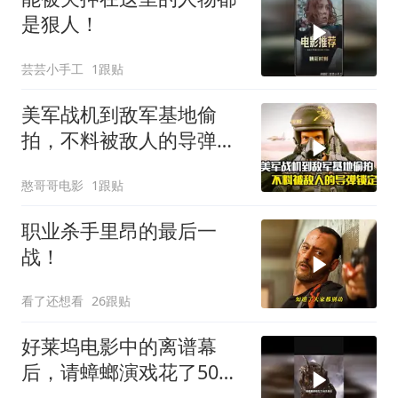
是狠人！
芸芸小手工
1跟贴
美军战机到敌军基地偷
拍，不料被敌人的导弹锁
定，战争片
憨哥哥电影
1跟贴
职业杀手里昂的最后一
战！
看了还想看
26跟贴
好莱坞电影中的离谱幕
后，请蟑螂演戏花了50万
美元