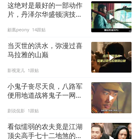
这绝对是最好的一部动作
片，丹泽尔华盛顿演技出
神入化！看了8遍
顧凰peony
14跟贴
当灭世的洪水，弥漫过喜
马拉雅的山巅
影视宠儿
1跟贴
小鬼子丧尽天良，八路军
便用地道战将鬼子一网打
尽
剧说侃影
1跟贴
看似懦弱的农夫竟是江湖
顶尖高手七十二地煞的二