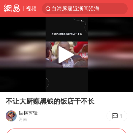
视频
白海豚逼近浙闽沿海
国足U17与阿森纳决赛取消 并列冠军
王艺迪2-4不敌张本美和止步4强
“白海豚”来了！第一批飞机已绑好
白海豚5次眼壁置换
王艺迪无缘横滨赛决赛
杭州部分地铁高架段临时停运
00:00
02:15
2025年小学教师减少13.19万
Play
Ent
full
浙江海域将现5到8米巨浪到狂浪
不让大厨赚黑钱的饭店干不长
武契奇会见泽连斯基有何意图
纵横剪辑
1
河南
上海大部迎大暴雨