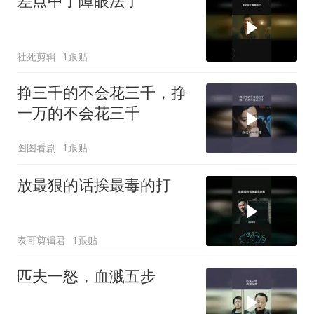
差点中了障眼法了
社死剪辑
1跟贴
挣三千的不会花三千，挣
一万的不会花三千
图图看剧
1跟贴
放最狠的话挨最毒的打
表哥剪辑君
1跟贴
匹夫一怒，血溅五步