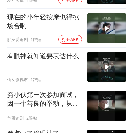
爱神剪辑
1跟贴
打开APP
现在的小年轻按摩也得挑
场合啊
肥罗爱追剧
1跟贴
打开APP
看眼神就知道要表达什么
仙女影视君
1跟贴
穷小伙第一次参加面试，
因一个善良的举动，从此
走上人生巅峰
鱼哥追剧
2跟贴