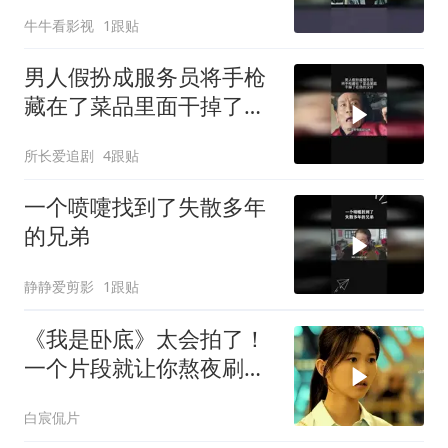
牛牛看影视
1跟贴
男人假扮成服务员将手枪
藏在了菜品里面干掉了在
场的汉奸
所长爱追剧
4跟贴
一个喷嚏找到了失散多年
的兄弟
静静爱剪影
1跟贴
《我是卧底》太会拍了！
一个片段就让你熬夜刷完
整部剧
白宸侃片