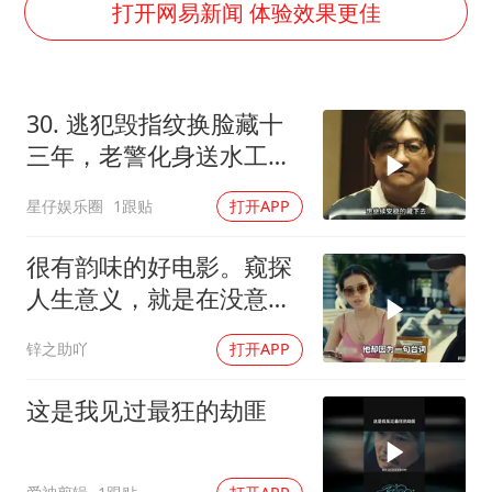
《龙餐馆》 冲奖
打开网易新闻 体验效果更佳
《披荆斩棘2026》阵容官宣
“伊斯兰版北约”出现
30. 逃犯毁指纹换脸藏十
伯克希尔净买入约200亿美元股票
三年，老警化身送水工凭
以军士兵把枪口对准中国记者
毛发擒获真凶！
星仔娱乐圈
1跟贴
打开APP
构建更高水平的全民健身公共服务体系
很有韵味的好电影。窥探
人生意义，就是在没意义
的人生里
锌之助吖
打开APP
这是我见过最狂的劫匪