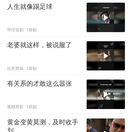
人生就像踢足球
华仔追剧
1跟贴
老婆就这样，被说服了
社死剪辑
1跟贴
有关系的才敢这么嚣张
孤独剪影
1跟贴
黄金变黄莫测，及时收手
划