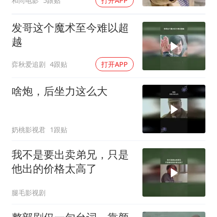
和尚电影
5跟贴
打开APP
发哥这个魔术至今难以超
越
弈秋爱追剧
4跟贴
打开APP
啥炮，后坐力这么大
奶桃影视君
1跟贴
我不是要出卖弟兄，只是
他出的价格太高了
腿毛影视剧