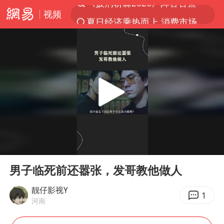
视频
夏日经济乘热而上 消费市场向新而行
于东来回应胖东来近25年老店年底关闭
见到女儿瞬间父亲眼里有了光
刘嘉玲晒与周星驰合照
香港刷新1884年以来最高气温纪录
独闯南太行的失联女生最后轨迹已确认
央视新主播李秋莹母校发文祝贺
00:00
00:56
上门女婿出轨女邻居多年被判重婚罪
Play
Ent
full
国足U17与阿森纳决赛取消 并列冠军
男子临死前还嚣张，发哥教他做人
上海全力守护市民“菜篮子”
靓仔影视Y
1
河南
暑期研学游升温 在旅途中增长知识