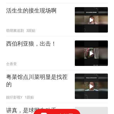
活生生的接生现场啊
萌萌酱追剧
3跟贴
西伯利亚狼，出击！
仝香萱
粤菜馆点川菜明显是找茬
的
靓仔影视Y
1跟贴
讲真，是球网先动手