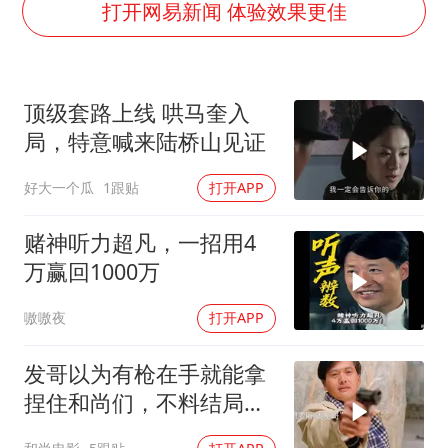
猫咪过火把节被抹成黑猫
打开网易新闻 体验效果更佳
BLG经理辟谣Bin离队
以军士兵把枪口对准中国记者
顶级套路上线 哄马奎入
云南一男子胃中取出180颗铁钉
局，特意喊来陆桥山见证
曹颖儿子首次演长剧
好大一个瓜
1跟贴
打开APP
“开学三件套”全线暴涨
总书记点赞的非遗苗绣焕发新生机
赌神听力超凡，一招用4
万赢回1000万
嗷嗷夜
打开APP
发哥以为有枪在手就能拿
捏住和尚们，不料结局却
傻眼了