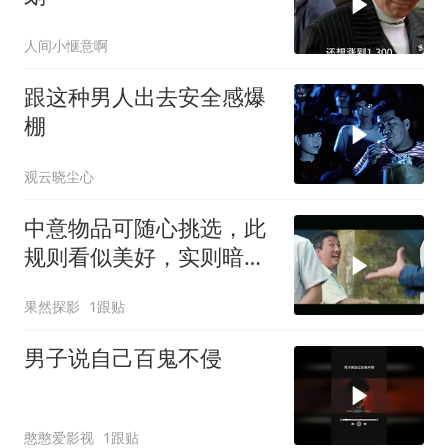
人间小惬意啊
跟这种男人出去安全感爆
棚
观云晓尘心
中意物品可随心挑选，此
规则看似美好，实则暗藏
玄机
果然探影
1跟贴
男子说自己百鬼不侵
憨憨爱影视
1跟贴