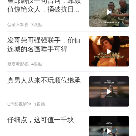
整部剧仅一句台词，靠颜
值惊艳众人，捅破抗日喜
剧天花板
菠菜不算爱
3跟贴
发哥荣哥强强联手，价值
连城的名画唾手可得
夏夏看影视
4跟贴
真男人从来不玩顺位继承
C位影视解说
1跟贴
仔细点，这可值一千块