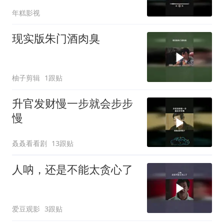
年糕影视
现实版朱门酒肉臭
柚子剪辑
1跟贴
升官发财慢一步就会步步
慢
叒叒看看剧
13跟贴
人呐，还是不能太贪心了
爱豆观影
3跟贴