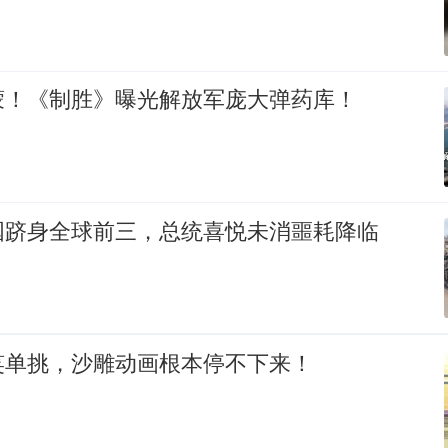
蒙！《制胜》曝光解放军庞大弹药库！
国跻身全球前三，总统喜悦未消噩耗降临
笑单挑，沙雕动画根本停不下来！