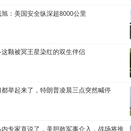
旭：美国安全纵深超8000公里
—这颗被冥王星染红的双生伴侣
刀都举起来了，特朗普凌晨三点突然喊停
岛内专家直说了，美胆敢军事介入，战场将推