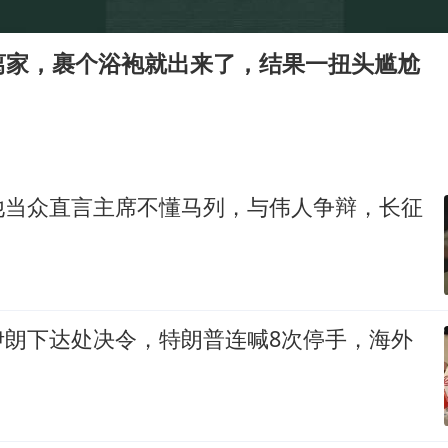
秋天的第一杯奶茶到底有多火
东航：国内客票提前14天免费退改
离家，裹个浴袍就出来了，结果一扭头尴尬
国防部：坚决反制任何闹海挑衅图谋
日本试射“战斧”导弹，国防部回应
胡彦斌韩磊 谁帮谁
胡彦斌获《歌手2026》歌王
他当众直言主席不懂马列，与伟人争辩，长征
38岁演员求职万岁山NPC成功
夯实基础开新局
伊朗下达处决令，特朗普连喊8次停手，海外