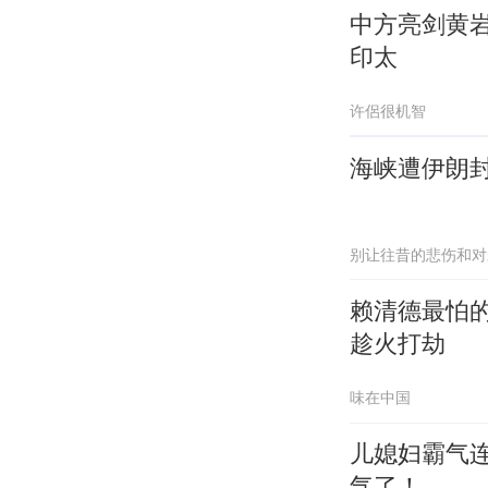
中方亮剑黄
印太
许侶很机智
海峡遭伊朗
别让往昔的悲伤和对
赖清德最怕的
趁火打劫
味在中国
儿媳妇霸气
气了！