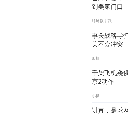
到美家门口
环球谈军武
事关战略导
美不会冲突
田柳
千架飞机袭
京2动作
小彻
讲真，是球