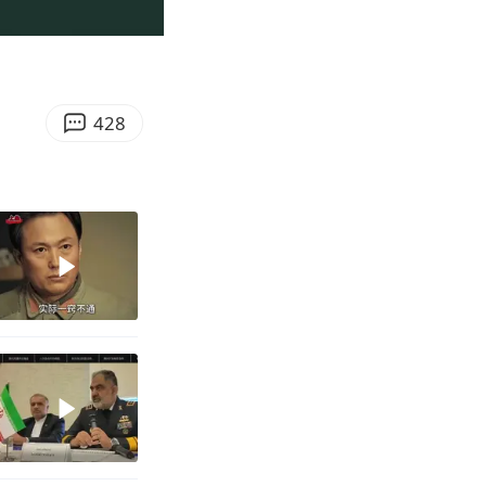
00:14
Enter
fullscreen
428