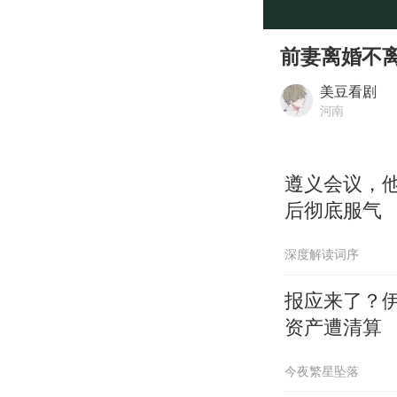
00:00
Play
前妻离婚不
美豆看剧
河南
遵义会议，
后彻底服气
深度解读词序
报应来了？
资产遭清算
今夜繁星坠落