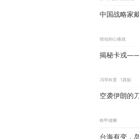
中国战略家戴
情动则心痛就
揭秘卡戎—
冯哥科普
1跟贴
空袭伊朗的
铁甲雄狮
台海有变，