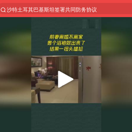
沙特土耳其巴基斯坦签署共同防务协议
“电影+”如何激发千亿级消费新活力？
福建省泉州市委书记张毅恭接受纪律审查和监察调查
台风白海豚已进入24小时警戒线
全球首个长时储能一体化产业园量产
U17国足点球大战淘汰河床晋级决赛
四川宜宾市高县4.9级地震致1人死亡
上海：台风白海豚或将带来龙卷风
名创优品回应女子吐槽内裤质量差
“今天得有40℃了吧 为啥还不预警”
中国女篮70-67险胜尼日利亚女篮