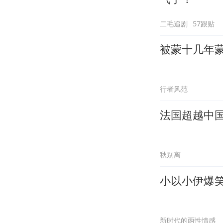
二毛追剧
57跟贴
被蒙十几年
行者风范
法国超越中
秋别离
小以小伊爆
新时代的两性情感