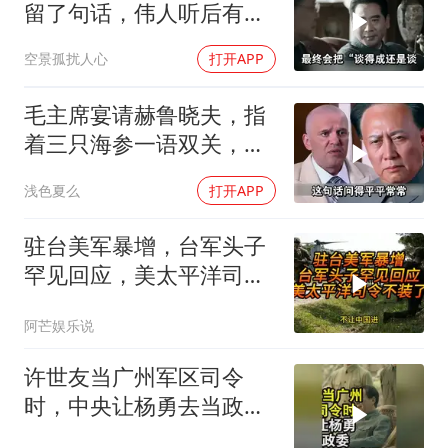
留了句话，伟人听后有什
么样的反应？
空景孤扰人心
打开APP
毛主席宴请赫鲁晓夫，指
着三只海参一语双关，赫
鲁晓夫听完直冒汗
浅色夏么
打开APP
驻台美军暴增，台军头子
罕见回应，美太平洋司令
不装了！
阿芒娱乐说
许世友当广州军区司令
时，中央让杨勇去当政
委，杨勇说：我不想去