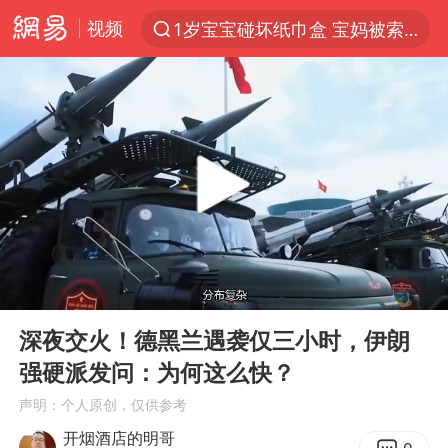
视频
1岁宝宝碰坏纸巾盒 宝妈被索赔924元
以“新”破局 首发经济点亮城市消费活力
Meta被判支付5.67亿美元
台风白海豚逼近 暴雨大暴雨来袭
47岁妈妈突然产女 26岁女儿：很震惊
阿根廷足协发文力挺因凡蒂诺
中国稀土盘中涨停
00:00
13:06
A股开盘：民爆、CPO等概念走强
Play
Ent
full
日本广岛民众举行游行反对政府行径
深夜交火！德黑兰遇袭仅三小时，伊朗
强硬派发问：为何这么快？
21楼高空抛物嫌疑人被拘留
声明：个人原创，仅供参考
男子杀人后逃进深山21年活得像野人
开烟酒店的明哥