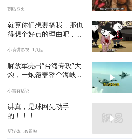
涯的袁彬
朝话熹史
就算你们想要搞我，那也
得想个好点的理由吧，这
这...他不成立啊
小萌讲影视
1跟贴
解放军亮出“台海专攻”大
炮，一炮覆盖整个海峡，
有人该睡不着了
小雪有话说
讲真，是球网先动手
的！！！
新媒体
39跟贴