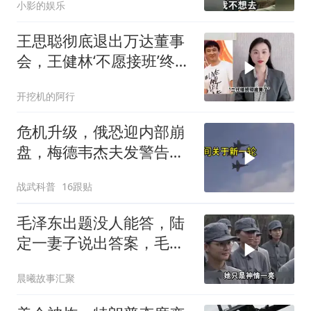
小影的娱乐
王思聪彻底退出万达董事
会，王健林‘不愿接班’终究
成真
开挖机的阿行
危机升级，俄恐迎内部崩
盘，梅德韦杰夫发警告，
克宫钱袋子见底
战武科普
16跟贴
毛泽东出题没人能答，陆
定一妻子说出答案，毛主
席听后高兴异常
晨曦故事汇聚