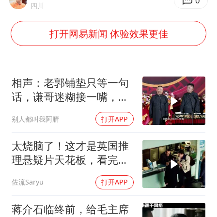
日韩股市高开跳水 SK海力士下挫转跌
0
四川
台风白海豚最新路径研判来了
打开网易新闻 体验效果更佳
OpenAI为免费用户升级GPT-5.6 Luna
船舶避风项目停工 多地全力防台风
我国编制完成新版全月地质图
相声：老郭铺垫只等一句
“深圳地面沉降致车辆损坏”不实
话，谦哥迷糊接一嘴，包
袱瞬间完成升华
男子结婚8年发现3个女儿均非亲生
别人都叫我阿腈
打开APP
奋进开新局 实干挑大梁
太烧脑了！这才是英国推
理悬疑片天花板，看完才
分得清谁是凶手！
佐流Saryu
打开APP
蒋介石临终前，给毛主席