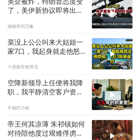
美企被炸，特朗普态度变
了，美伊新协议即将出
炉？又被中方说中了
揭秘世间万象
菜没上公公叫来大姑姐一
家7口，我起身就走他怒
喊：1万3账单谁付
小虎新车推荐员
空降新领导上任便将我降
职，我平静清空客户资
源，他事后求我回来稳住
牛锅巴小钒
业务
帝王何其凉薄 朱祁镇如何
对待陪他度过艰难俘虏生