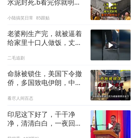
水泥封死.b看完你就明白
了..s
小陆搞笑日常
85跟贴
老婆刚生产完，就被逼着
给家里十口人做饭，丈夫
傻眼了！
二毛追剧
命脉被锁住，美国下令撤
侨，多国致电伊朗，中国
两大判断全部成真
看尽人间百态
印尼这下好了，干干净
净，清清白白，一夜回到
了从前（3） (2)