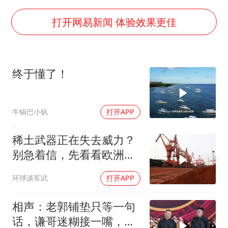
国乒男单横滨冠军赛全军覆没
U17国足三连胜晋级明日之星半决赛
打开网易新闻 体验效果更佳
胡彦斌获《歌手2026》歌王
胜宏科技：股票交易异常波动
终于懂了！
日本试射“战斧”导弹，国防部回应
胡彦斌韩磊 谁帮谁
牛锅巴小钒
打开APP
东航：国内客票提前14天免费退改
夯实基础开新局
稀土武器正在失去威力？
别急着信，先看看欧洲军
工现在急成啥样了
环球谈军武
打开APP
相声：老郭铺垫只等一句
话，谦哥迷糊接一嘴，包