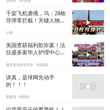
我很乖
187跟贴
千架飞机袭俄，乌：28枚
导弹零拦截！关键人物被
杀，普京2动作
小彻
美国查获福利欺诈案！法
拉盛多家华人护理中心欺
诈7亿美元福利！
佛罗里达州张司令
769跟贴
讲真，是球网先动手
的！！！
新媒体
39跟贴
论背景音乐的重要性！！