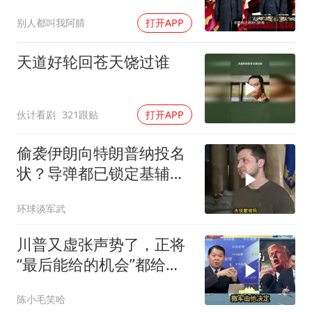
袱瞬间完成升华
别人都叫我阿腈
打开APP
天道好轮回苍天饶过谁
伙计看剧
321跟贴
打开APP
偷袭伊朗向特朗普纳投名
状？导弹都已锁定基辅才
火速道歉，泽连斯基这场
环球谈军武
豪赌到底有多疯？
川普又虚张声势了，正将
“最后能给的机会”都给伊
朗！台媒点评
陈小毛笑哈