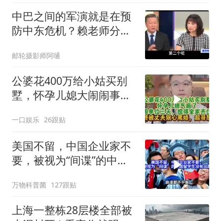
中巴之间的军演就是在预
防中东危机？赖老师分析
解放军比美军厉害
邮轮摄影师阿嗵
公婆花400万给小姑买别
墅，怀孕儿媳大闹闹事，
被老公狠心离婚
一口娱乐
26跟贴
美国不留，中国企业家不
要，被视为“间谍”的中国
留学生没有出路
万物科普菌
127跟贴
上海一整栋28层楼全部被