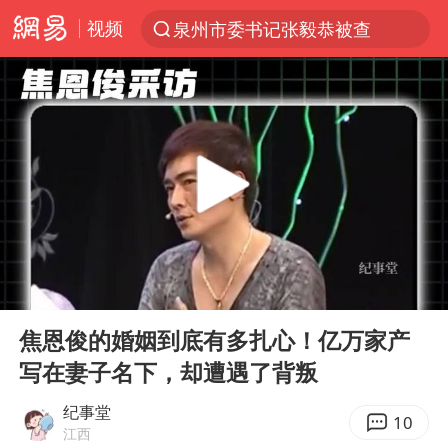
视频
泉州市委书记张毅恭被查
“电影+”如何激发千亿级消费新活力？
全球首个长时储能一体化产业园量产
中国女篮70-67险胜尼日利亚女篮
上海：台风白海豚或将带来龙卷风
四川宜宾市高县4.9级地震致1人死亡
名创优品回应女子吐槽内裤质量差
00:00
02:06
台风白海豚已进入24小时警戒线
Play
Ent
full
中巨芯：上半年归母净利润1405.77万元
焦恩俊的婚姻到底有多扎心！亿万家产
写在妻子名下，却遭遇了背叛
秋天的第一杯奶茶到底有多火
38岁演员求职万岁山NPC成功
纪事堂
10
江西