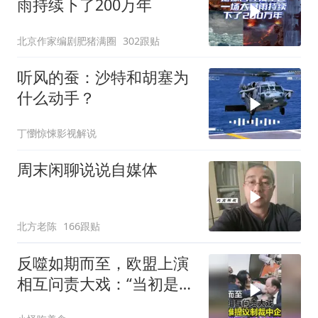
雨持续下了200万年
北京作家编剧肥猪满圈
302跟贴
听风的蚕：沙特和胡塞为
什么动手？
丁懰惊悚影视解说
周末闲聊说说自媒体
北方老陈
166跟贴
反噬如期而至，欧盟上演
相互问责大戏：“当初是谁
提议制裁中企的？”