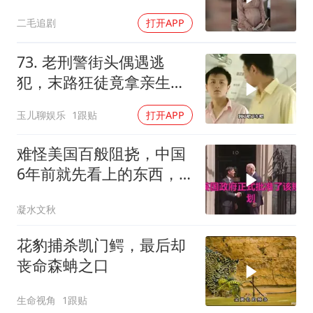
的做法绝了！
二毛追剧
打开APP
73. 老刑警街头偶遇逃
犯，末路狂徒竟拿亲生儿
子当作人质落网！
玉儿聊娱乐
1跟贴
打开APP
难怪美国百般阻挠，中国
6年前就先看上的东西，
特朗普想要截胡？
凝水文秋
花豹捕杀凯门鳄，最后却
丧命森蚺之口
生命视角
1跟贴