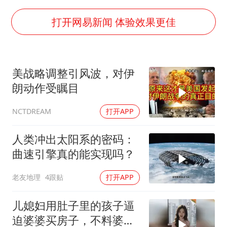
黄金牛市回来了吗
打开网易新闻 体验效果更佳
酒店花洒现排泄物住客索赔遭拒
杭州全市有序停课
美战略调整引风波，对伊
夏日经济乘“热”而上 消费市场向“新”而行
朗动作受瞩目
36岁男演员成景区NPC后人气爆棚
打开APP
NCTDREAM
新疆优化调整景区内自驾服务费
全民健身事业高质量发展
人类冲出太阳系的密码：
曲速引擎真的能实现吗？
乐享全民健身 共筑健康中国
老友地理
4跟贴
打开APP
儿媳妇用肚子里的孩子逼
迫婆婆买房子，不料婆婆