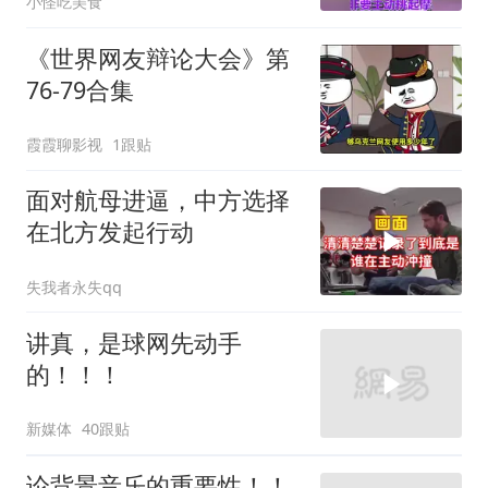
小怪吃美食
《世界网友辩论大会》第
76-79合集
霞霞聊影视
1跟贴
面对航母进逼，中方选择
在北方发起行动
失我者永失qq
讲真，是球网先动手
的！！！
新媒体
40跟贴
论背景音乐的重要性！！