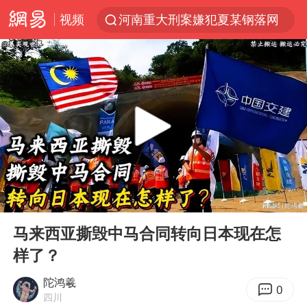
河南重大刑案嫌犯夏某钢落网
视频
国乒女单三将晋级四强
光影经济撬动暑期消费新蓝海
陈思诚零点晒照为佟丽娅庆生
郑丽文：台湾从来没有“独立”过
央视新主播李秋莹孙亚鹏亮相
几元成本的AI广告导致千万市值蒸发
00:00
08:08
情侣平潭拍日出坠崖1死1伤
Play
Ent
full
老挝国会主席赛宋蓬逝世
马来西亚撕毁中马合同转向日本现在怎
样了？
茅台部分直营店飞天茅台提价
白海豚将正面袭击贯穿浙江
陀鸿羲
0
四川
酒店回应车内过夜被收150元