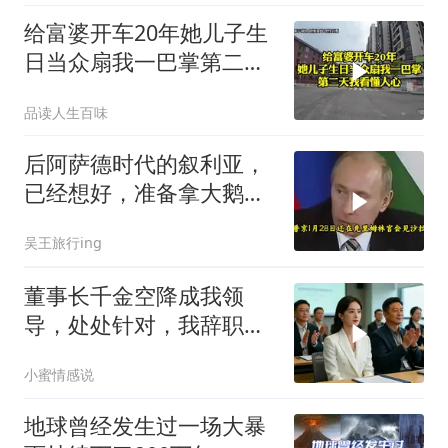
给富婆开车20年她儿子生
日当众扇我一巴掌第二天
我看懂人心
品读人生百味
后阿萨德时代的叙利亚，
已经想好，准备拿大鹅石
油叩响西方大门
吴王旅行ing
董事长千金空降成我领
导，处处针对，我辞职
后，3个月公司损失数亿
小蜜情感说
地球曾经发生过一场大暴