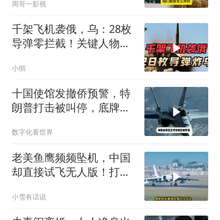
周哥一影视
千架飞机袭俄，乌：28枚
导弹零拦截！关键人物被
杀，普京2动作
小彻
十国使馆发撤侨预警，特
朗普打击被叫停，底牌将
看穿
数字化看世界
老美鱼鹰频频坠机，中国
却直接试飞无人版！打着
民用旗号暗藏军备底牌
小雪有话说