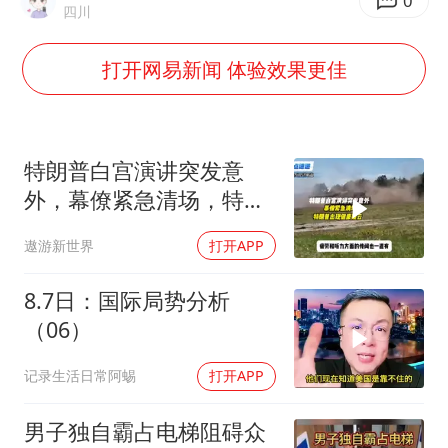
夏日经济乘“热”而上 消费市场向“新”而行
0
四川
白海豚将正面袭击贯穿浙江
打开网易新闻 体验效果更佳
酒店回应车内过夜被收150元
黄金牛市回来了吗
酒店花洒现排泄物住客索赔遭拒
特朗普白宫演讲突发意
杭州全市有序停课
外，幕僚紧急清场，特朗
普出现健康疑云！
36岁男演员成景区NPC后人气爆棚
遨游新世界
打开APP
乐享全民健身 共筑健康中国
8.7日：国际局势分析
（06）
记录生活日常阿蜴
打开APP
男子独自霸占电梯阻碍众