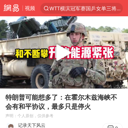
视频
WTT横滨冠军赛国乒女单三将晋级四强
光影经济撬动暑期消费新蓝海
马克·艾伦退出斯诺克中国公开赛
新疆优化调整景区内自驾服务费
梁家辉：到内地拍戏不是北上是回归
茅台部分直营店飞天茅台提价
情侣在平潭拍日出时坠崖致一死一伤
00:00
05:19
泰国初中生饮弹自尽前开了26枪
Play
Ent
full
台当局重金为“台独”织“皇帝新衣”
特朗普可能想多了：在霍尔木兹海峡不
会有和平协议，最多只是停火
几元成本的AI广告导致千万市值蒸发
声明：个人原创，仅供参考
老挝国会主席赛宋蓬逝世
记录天下风云