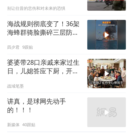
别让往昔的悲伤和对未来的恐惧
海战规则彻底变了！36架
海蜂群骑脸撕碎三层防空
体系
四夕君
9跟贴
婆婆带28口亲戚来家过生
日，儿媳答应下厨，开饭
时全愣住了
战域笔墨
讲真，是球网先动手
的！！！
新媒体
40跟贴