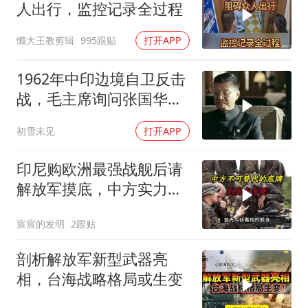
人出行，监控记录全过程
懒大王教剪辑
995跟贴
打开APP
1962年中印边境自卫反击
战，毛主席询问张国华能
否获胜
初雪未见
打开APP
印尼购欧洲最强战舰后请
解放军摸底，中方实力几
何？
宸宸的发明
2跟贴
剖析解放军新型武器亮
相，台海战略格局或生变