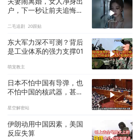
夫妻闹离婚，女人净身出
户，下一秒让前夫追悔莫
及！
二毛追剧
20跟贴
东大军力深不可测？背后
是工业体系的强力支撑01
萌宠教主
日本不怕中国有导弹，也
不怕中国的核武器，甚至
不怕中国的稀土制裁
星空解密站
伊朗动用中国因素，美国
反应失算