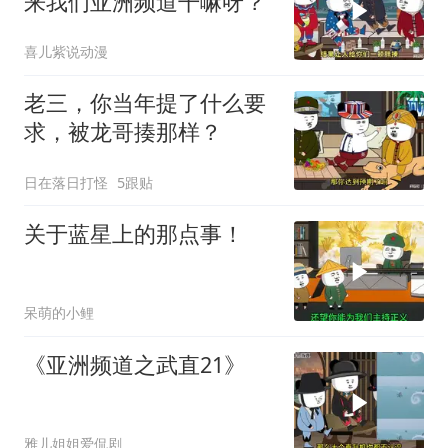
来我们亚洲频道干嘛呀？”
喜儿紫说动漫
老三，你当年提了什么要
求，被龙哥揍那样？
日在落日打怪
5跟贴
关于蓝星上的那点事！
呆萌的小鲤
《亚洲频道之武直21》
雅儿姐姐爱侃剧