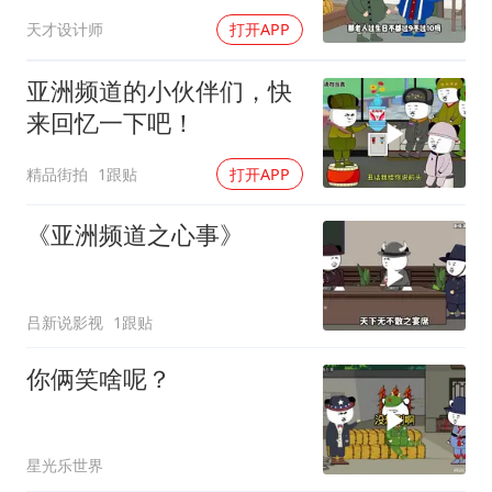
天才设计师
打开APP
亚洲频道的小伙伴们，快
来回忆一下吧！
精品街拍
1跟贴
打开APP
《亚洲频道之心事》
吕新说影视
1跟贴
你俩笑啥呢？
星光乐世界