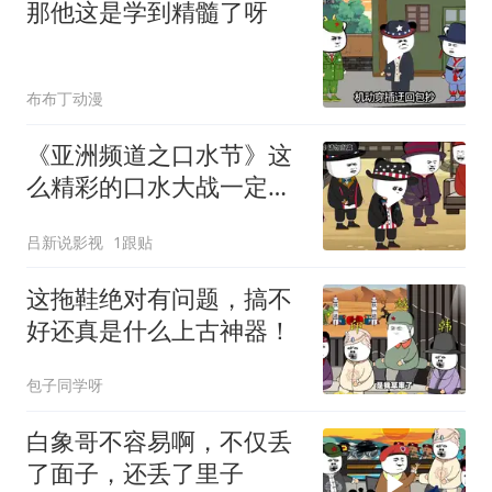
那他这是学到精髓了呀
布布丁动漫
《亚洲频道之口水节》这
么精彩的口水大战一定不
要错过哦
吕新说影视
1跟贴
这拖鞋绝对有问题，搞不
好还真是什么上古神器！
包子同学呀
白象哥不容易啊，不仅丢
了面子，还丢了里子