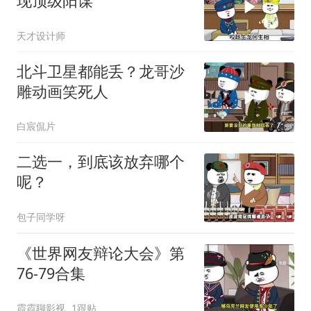
现顶级阳谋
天才设计师
北斗卫星都能丢？龙哥沙
雕动画笑死人
白宸侃片
二选一，到底该放弃哪个
呢？
包子同学呀
《世界网友辩论大会》第
76-79合集
霞霞聊影视
1跟贴