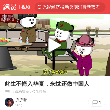
视频
光影经济撬动暑期消费新蓝海
河南重大刑案嫌犯夏某钢落网
国乒女单三将晋级四强
选专业别因“热门”窄化“热爱”
三警齐发！多地10级以上雷暴大风
情侣平潭拍日出坠崖1死1伤
日本发布排名：“中国第一，美日德韩英法居后”
00:00
02:48
茅台部分直营店飞天茅台提价
Play
Ent
full
大V：马科斯把路走绝了
此生不悔入华夏，来世还做中国人
白海豚将正面袭击贯穿浙江
声明：虚构演绎，仅供娱乐
胖胖呀
宇树王兴兴被问了360多个问题
1
河北