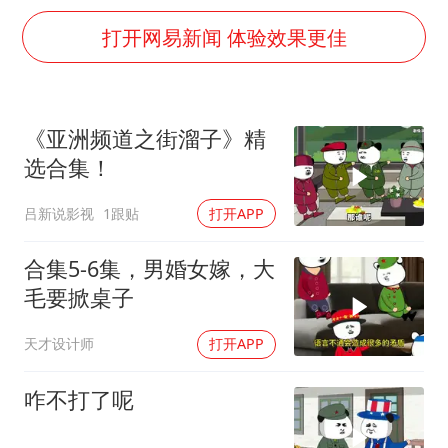
上四休三，但降薪1000元，你接受吗？
打开网易新闻 体验效果更佳
几元成本的AI广告导致千万市值蒸发
唐田赛前发布会上引用《孙子兵法》
台当局重金为“台独”织“皇帝新衣”
《亚洲频道之街溜子》精
郑丽文：台湾从来没有“独立”过
选合集！
商场现钱学森巨幅海报 负责人回应
吕新说影视
1跟贴
打开APP
乐享全民健身 共筑健康中国
合集5-6集，男婚女嫁，大
毛要掀桌子
天才设计师
打开APP
咋不打了呢