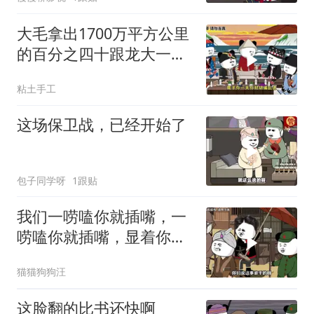
大毛拿出1700万平方公里
的百分之四十跟龙大一起
开发[震惊][震惊]
粘土手工
这场保卫战，已经开始了
包子同学呀
1跟贴
我们一唠嗑你就插嘴，一
唠嗑你就插嘴，显着你
了？
猫猫狗狗汪
这脸翻的比书还快啊