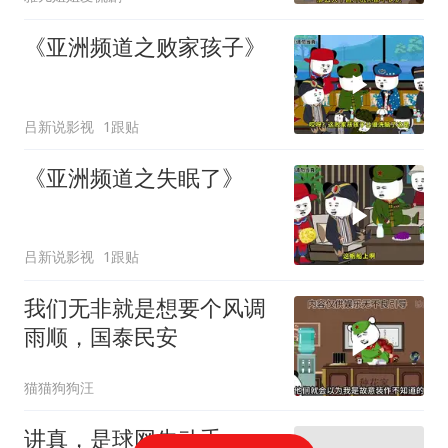
《亚洲频道之败家孩子》
吕新说影视
1跟贴
《亚洲频道之失眠了》
吕新说影视
1跟贴
我们无非就是想要个风调
雨顺，国泰民安
猫猫狗狗汪
讲真，是球网先动手