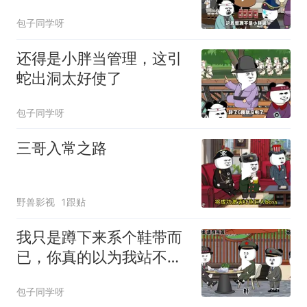
包子同学呀
还得是小胖当管理，这引
蛇出洞太好使了
包子同学呀
三哥入常之路
野兽影视
1跟贴
我只是蹲下来系个鞋带而
已，你真的以为我站不起
来了？
包子同学呀