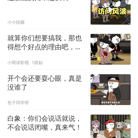
小小段砸
就算你们想要搞我，那也
得想个好点的理由吧，这
这...他不成立啊
小萌讲影视
1跟贴
开个会还要耍心眼，真是
没谁了
包子同学呀
白象：你们会说话就说，
不会说话闭嘴，真来气！