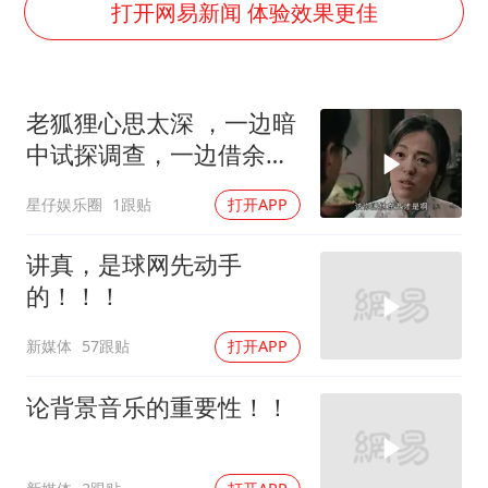
上交绝杀清华 姚明笑出表情包
打开网易新闻 体验效果更佳
白海豚在海上打了个结
以军士兵把枪口对准中国记者
老狐狸心思太深 ，一边暗
曝美下令调查弹药库存信息遭泄露事件
中试探调查，一边借余则
银河系根本不是扁平圆盘
成大肆敛财
星仔娱乐圈
1跟贴
打开APP
谢霆锋演唱会隔空祝王菲生日快乐
构建更高水平的全民健身公共服务体系
讲真，是球网先动手
的！！！
新媒体
57跟贴
打开APP
论背景音乐的重要性！！