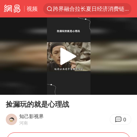
视频
跨界融合拉长夏日经济消费链条
白海豚预计将在浙江苍南到三门一带登陆
王艺迪2-4不敌张本美和止步4强
白海豚5次眼壁置换
王艺迪无缘横滨赛决赛
国足U17与阿森纳决赛取消 并列冠军
武契奇会见泽连斯基有何意图
00:00
01:49
上海大部迎大暴雨
Play
Ent
full
“伊斯兰版北约”出现
捡漏玩的就是心理战
伯克希尔净买入约200亿美元股票
知己影视界
0
河南
浙江海域将现5到8米巨浪到狂浪