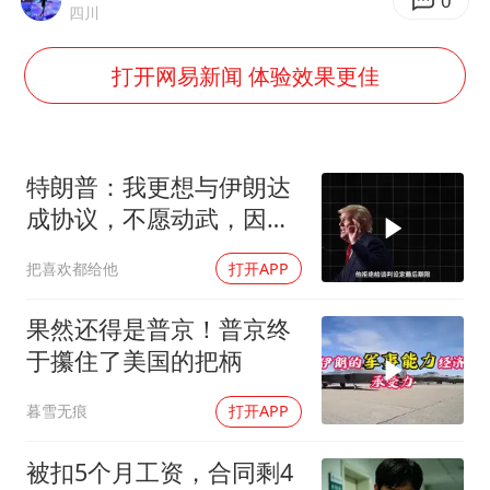
谷歌首席科学家Jeff Dean离职创业
0
四川
人贩子“梅姨”真实姓名曝光
打开网易新闻 体验效果更佳
如何把百年大党建设得更加坚强有力
一枚俄导弹都没击落 泽连斯基发声
多专业取消艺考 文化工作者要有文化
特朗普：我更想与伊朗达
“银行午休1.5小时”留个窗口行不行
成协议，不愿动武，因为
那会有人丧生
41岁女子为鼓励女儿考上985研究生
把喜欢都给他
打开APP
总书记关心百姓身边这些民生大事
果然还得是普京！普京终
于攥住了美国的把柄
暮雪无痕
打开APP
被扣5个月工资，合同剩4