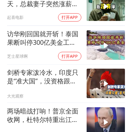
天，总裁妻子突然涨薪续
签，我递辞呈她慌了
起喜电影
打开APP
访华刚回国就开斩！泰国
果断叫停300亿美金工
程，转身死磕中泰
芝士星球啊
打开APP
剑桥专家泼冷水，印度只
是“准大国”，没资格跟中
美平起平坐
大光观察
两场暗战打响！普京全面
收网，杜特尔特重出江
湖，美国这两处战略支