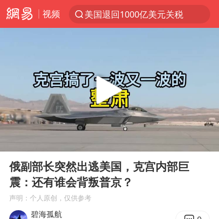
视频
美国退回1000亿美元关税
探寻“技能+”促就业创业新路
李亚鹏向地铁吐血女孩捐99999元
被泰航拒载中国乘客：免费改签没兑现
台风白海豚可能在浙江登陆
38岁山东财大教授刘海明逝世
因凡蒂诺首次公开道歉
00:00
07:40
13岁少年白天写作业晚上夜市炒粉
Play
Ent
full
《Monica》填词人黎彼得去世
俄副部长突然出逃美国，克宫内部巨
震：还有谁会背叛普京？
FIFA官方支持因凡蒂诺
声明：个人原创，仅供参考
陕西柞水遭遇暴雨五千余户群众转移
碧海孤航