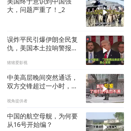
美国终于意识到中国强
大，问题严重了！_2
误炸平民引爆伊朗全民复
仇，美国本土拉响警报，
万斯急了：别打了
猪猪爱影视
中美高层晚间突然通话，
双方交锋超过一小时，美
方两人轮番发言
视角提供者
中国的航空母舰，为何要
从16号开始编？