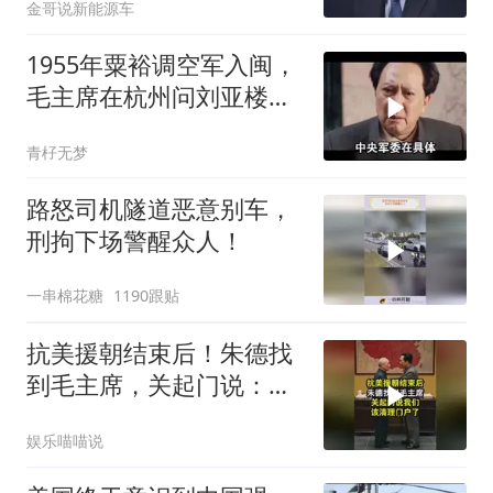
金哥说新能源车
点，哪个先崩？
1955年粟裕调空军入闽，
毛主席在杭州问刘亚楼：
谁决定的？
青杍无梦
路怒司机隧道恶意别车，
刑拘下场警醒众人！
一串棉花糖
1190跟贴
抗美援朝结束后！朱德找
到毛主席，关起门说：我
们该清理门户了
娱乐喵喵说