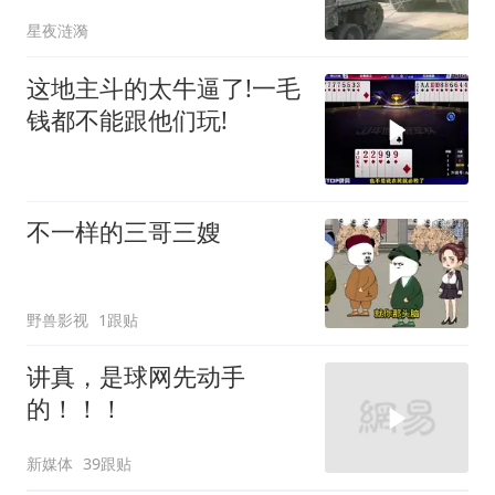
星夜涟漪
这地主斗的太牛逼了!一毛
钱都不能跟他们玩!
不一样的三哥三嫂
野兽影视
1跟贴
讲真，是球网先动手
的！！！
新媒体
39跟贴