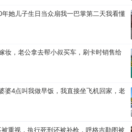
20年她儿子生日当众扇我一巴掌第二天我看懂
万嫁妆，老公拿去帮小叔买车，刷卡时销售给
，婆婆4点叫我做早饭，我直接坐飞机回家，老
！
不被重视，执行死刑还被补枪，呼格吉勒图被