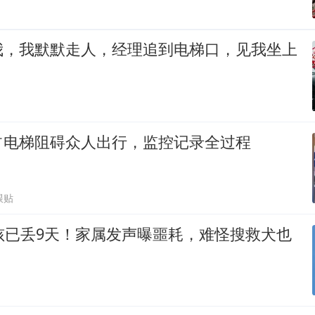
我，我默默走人，经理追到电梯口，见我坐上
占电梯阻碍众人出行，监控记录全过程
跟贴
孩已丢9天！家属发声曝噩耗，难怪搜救犬也