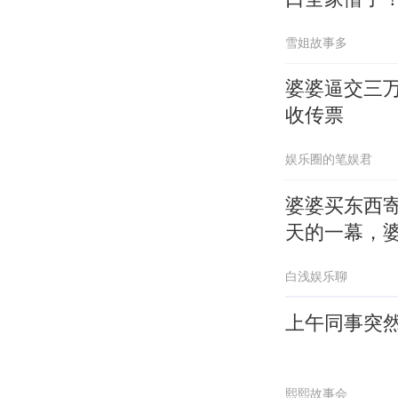
雪姐故事多
婆婆逼交三
收传票
娱乐圈的笔娱君
婆婆买东西
天的一幕，
白浅娱乐聊
上午同事突
熙熙故事会