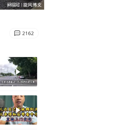
07:38
Enter
fullscreen
2162