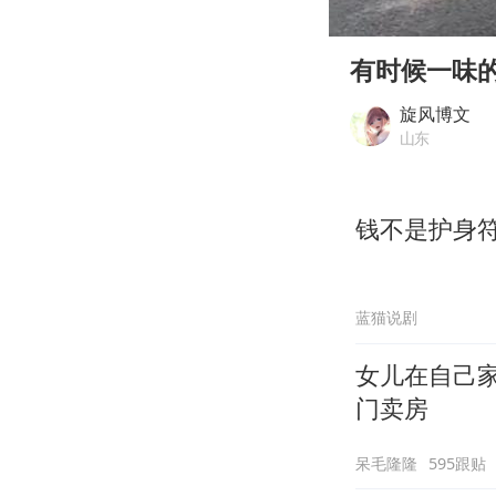
00:00
Play
有时候一味
旋风博文
山东
钱不是护身
蓝猫说剧
女儿在自己
门卖房
呆毛隆隆
595跟贴