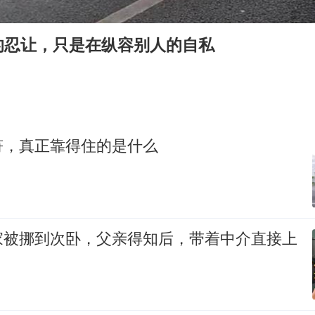
郑丽文：台湾从来没有“独立”过
女子网购名牌包发现是自己丢的那只
的忍让，只是在纵容别人的自私
多个明星演唱会取消
因定位纠纷男子将外卖员砍成植物人
万岁山接盘烂尾恒大文旅城
泰国初中生饮弹自尽前开了26枪
符，真正靠得住的是什么
Kimi K3也失控了
习近平心系体育强国建设
家被挪到次卧，父亲得知后，带着中介直接上