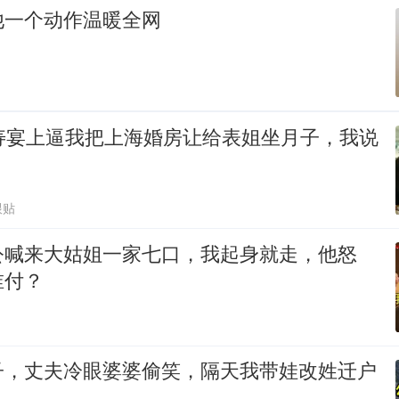
他一个动作温暖全网
岁寿宴上逼我把上海婚房让给表姐坐月子，我说
跟贴
公喊来大姑姐一家七口，我起身就走，他怒
谁付？
子，丈夫冷眼婆婆偷笑，隔天我带娃改姓迁户
！