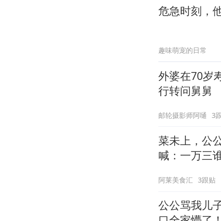
危急时刻，
趣味萌宠的日常
外婆在70
行转问舅舅
邮轮摄影师阿嗵
3
菜未上，公
喊：一万三
阿莱美食汇
3跟贴
公公骂我儿
口全家懵了