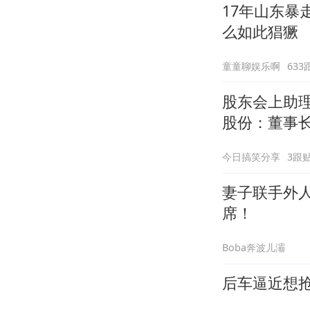
17年山东
么如此猖獗
童童聊娱乐啊
633
股东会上助理
股份：董事
今日搞笑分享
3跟
妻子联手外
席！
Boba奔波儿灞
后车逼近想