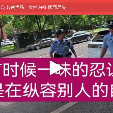
名创优品一次性内裤 颜面尽失
解锁各地夏日限定体验
视频丨中国东方电气集团原党组副书记、董事宋致远
四川宜宾市珙县发生3.4级地震
白海豚将正面袭击贯穿浙江
香港宏福苑火灾或由烟头引起
中国父女泰国骑摩托车坠崖1死1伤
浙江台州《告全体市民书》
上海多家景点临时闭园或调整运营时间
周末打虎 宋致远被查
台风白海豚实时路径