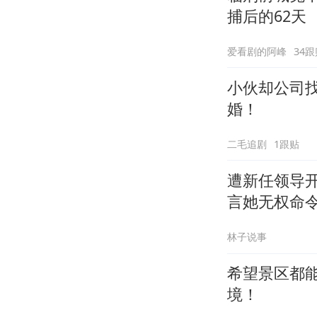
捕后的62天
爱看剧的阿峰
34跟
小伙却公司
婚！
二毛追剧
1跟贴
遭新任领导
言她无权命
林子说事
希望景区都
境！