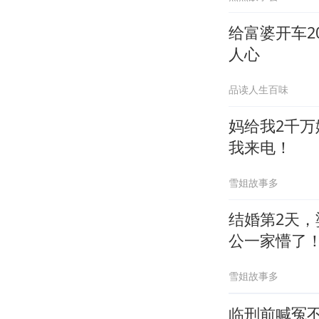
给富婆开车
人心
品读人生百味
妈给我2千
我来电！
雪姐故事多
结婚第2天
公一家懵了
雪姐故事多
临刑前喊冤