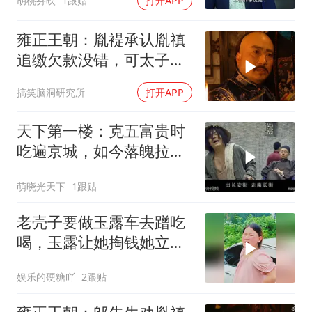
胡桃芬映
1跟贴
打开APP
雍正王朝：胤褆承认胤禛
追缴欠款没错，可太子欠
着钱却没人敢
搞笑脑洞研究所
打开APP
天下第一楼：克五富贵时
吃遍京城，如今落魄拉洋
车，修二心里泛酸
萌晓光天下
1跟贴
老壳子要做玉露车去蹭吃
喝，玉露让她掏钱她立刻
改变主意不去了
娱乐的硬糖吖
2跟贴