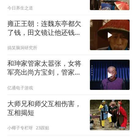
地，排面太顶了
今日养生之道
雍正王朝：连魏东亭都欠
了钱，田文镜让他还钱，
他却很难为情
搞笑脑洞研究所
和珅家管家太嚣张，女将
军亮出尚方宝剑，管家便
怂了
亿通电子游戏
大师兄和师父互相伤害，
互相揭短
小椰子专栏呀
23跟贴