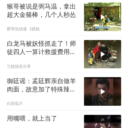
猴哥被说是弼马温，拿出
超大金箍棒，几个人秒怂
辉哥说动漫
2跟贴
白龙马被妖怪抓走了！师
徒四人一算计救援费用，
直接放弃了
兰妮搞笑分享
御廷谣：孟廷辉亲自做羊
肉面，故意加了特殊辣
椒，英寡一口差点被送走
白宸侃片
用嘴喂，就上当了