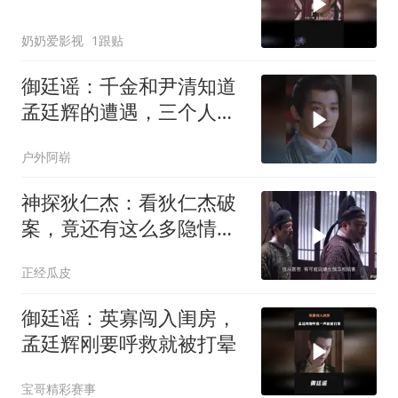
奶奶爱影视
1跟贴
御廷谣：千金和尹清知道
孟廷辉的遭遇，三个人哭
成一团，太暖心
户外阿崭
神探狄仁杰：看狄仁杰破
案，竟还有这么多隐情，
狄公不说真想不
正经瓜皮
御廷谣：英寡闯入闺房，
孟廷辉刚要呼救就被打晕
宝哥精彩赛事