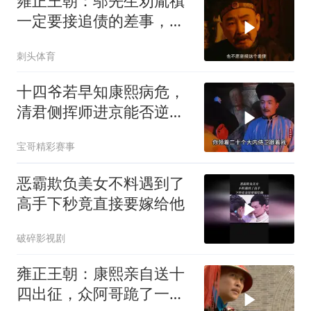
雍正王朝：邬先生劝胤禛
一定要接追债的差事，得
罪人不怕，能得康熙赏识
刺头体育
十四爷若早知康熙病危，
清君侧挥师进京能否逆转
乾坤？
宝哥精彩赛事
恶霸欺负美女不料遇到了
高手下秒竟直接要嫁给他
破碎影视剧
雍正王朝：康熙亲自送十
四出征，众阿哥跪了一