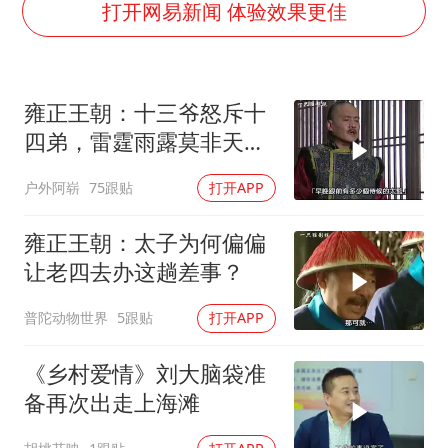
老挝国会主席赛宋蓬逝世
打开网易新闻 体验效果更佳
白海豚将正面袭击贯穿浙江
酒店回应车内过夜被收150元
雍正王朝：十三爷怒斥十
杭州全市有序停课
四弟，雷霆雨露莫非天
商场现钱学森巨幅海报 负责人回应
恩，何以至此？
户外阿崭
75跟贴
打开APP
36岁男演员成景区NPC后人气爆棚
夏日经济乘“热”而上 消费市场向“新”而行
雍正王朝：太子为何偏偏
乐享全民健身 共筑健康中国
让老四去办这趟差事？
普陀动物世界
5跟贴
打开APP
《乡村爱情》刘大脑袋准
备再次出走上海滩