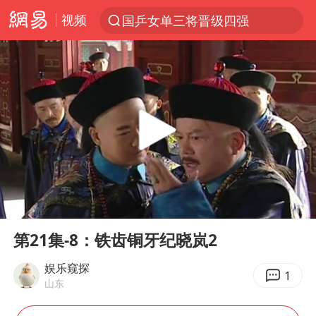
视频
国乒女单三将晋级四强
光影经济撬动暑期消费新蓝海
马克·艾伦退出斯诺克中国公开赛
新疆优化调整景区内自驾服务费
上四休三，但降薪1000元，你接受吗？
央视新主播李秋莹孙亚鹏亮相
情侣平潭拍日出坠崖1死1伤
00:00
04:23
梁家辉：到内地拍戏不是北上是回归
Play
Ent
full
全民健身事业高质量发展
第21集-8：铁齿铜牙纪晓岚2
台当局重金为“台独”织“皇帝新衣”
娱乐窥探
1
山东
几元成本的AI广告导致千万市值蒸发