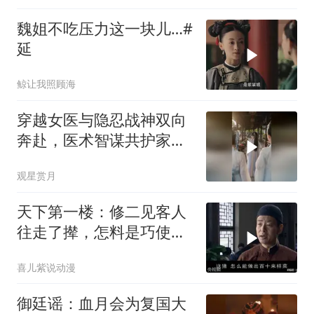
魏姐不吃压力这一块儿…#
延
鲸让我照顾海
穿越女医与隐忍战神双向
奔赴，医术智谋共护家国
太平
观星赏月
天下第一楼：修二见客人
往走了撵，怎料是巧使激
将法，让他花大钱
喜儿紫说动漫
御廷谣：血月会为复国大