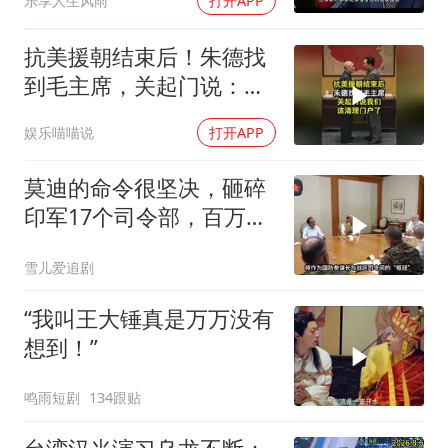
乐享人生风雨
打开APP
抗美援朝结束后！朱德找
到毛主席，关起门说：我
们该清理门户了
娱乐喵喵说
打开APP
莫迪的命令很坚决，砸碎
印军17个司令部，百万印
军知道要变天了
雪儿爱追剧
“我叫王大锤真是万万没有
想到！”
鸣雨短剧
134跟贴