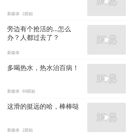
新媒体
2跟贴
旁边有个抢活的…怎么
办？人都过去了？
新媒体
多喝热水，热水治百病！
新媒体
69跟贴
这滑的挺远的哈，棒棒哒
新媒体
2跟贴