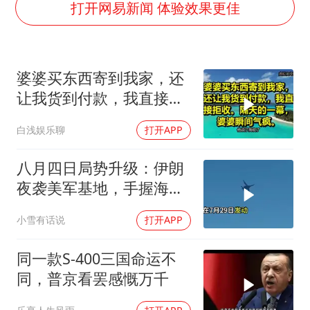
打开网易新闻 体验效果更佳
万岁山接盘烂尾恒大文旅城
泰国初中生饮弹自尽前开了26枪
多个明星演唱会取消
婆婆买东西寄到我家，还
让我货到付款，我直接拒
店主称换“青海拉面”招牌后生意更好
收。隔天的一幕，婆婆瞬
女儿为争财产堵门阻挠父亲出殡
白浅娱乐聊
打开APP
间气疯
Kimi K3也失控了
八月四日局势升级：伊朗
习近平心系体育强国建设
夜袭美军基地，手握海峡
筹码提出3000亿诉求
小雪有话说
打开APP
同一款S-400三国命运不
同，普京看罢感慨万千