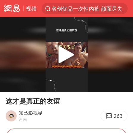
名创优品一次性内裤 颜面尽失
视频
解锁各地夏日限定体验
视频丨中国东方电气集团原党组副书记、董事宋致远被查
台风白海豚闭眼浙江上海处于危险半圆
香港宏福苑火灾或由烟头引起
网约车司机充电时猝死保险拒赔
中国父女泰国骑摩托车坠崖1死1伤
白海豚将正面袭击贯穿浙江
00:00
02:16
Play
Ent
周末打虎 宋致远被查
full
这才是真正的友谊
温州发布告全体市民书：非必要不外出
知己影视界
263
刘浩存百花奖开幕式红裙起舞
河南
郑丽文：台湾从来没有“独立”过