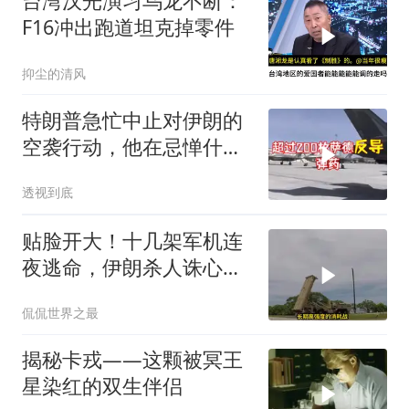
台湾汉光演习乌龙不断：
F16冲出跑道坦克掉零件
抑尘的清风
特朗普急忙中止对伊朗的
空袭行动，他在忌惮什
么，谁出手拦阻
透视到底
贴脸开大！十几架军机连
夜逃命，伊朗杀人诛心，
老底被当地人掀翻
侃侃世界之最
揭秘卡戎——这颗被冥王
星染红的双生伴侣