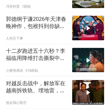
冯哥科普
1跟贴
郭德纲于谦2026年天津春
晚神作，包袱抖到你缺氧
笑到肚子疼！
人间天下事
十二岁跑进五十六秒？李
福临用降维打击撕裂中国
田径！
小蜜情感说
518跟贴
对越反击战中，解放军在
越南拆铁轨、埋地雷，是
真的吗？
他走我心既空