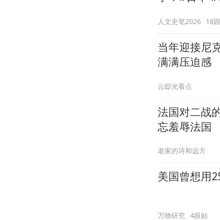
人文史笔2026
18
当年迎接尼
满满压迫感
云邸光看点
法国对二战
忘羞辱法国
老家的诗和远方
美国曾想用2
万物研究
4跟贴