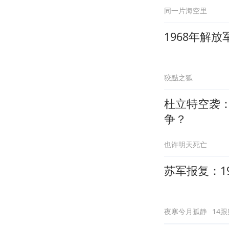
同一片海空里
1968年解
狡黠之狐
杜立特空袭
争？
也许明天死亡
苏军报复：1
夜寒兮月孤静
14跟