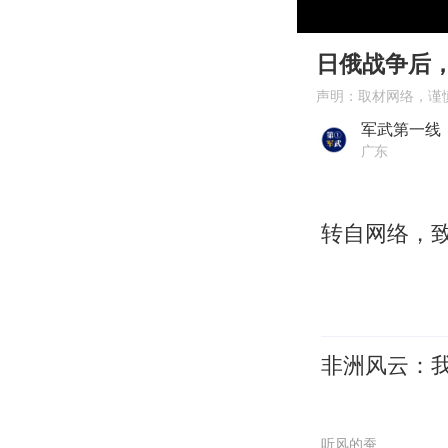
00:00
Play
日俄战争后
声明：取材网络，谨
军武第一线
广东
转自网络，
非洲风云：
听风的蚕