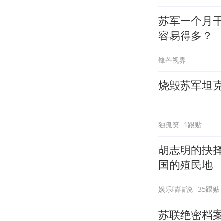
苏军一个月
容易得多？
锋芒视界
烧毁苏军坦克
独孤笑
1跟贴
胡志明的抉
国的殖民地
娱乐喵喵说
35跟贴
苏联绝密档