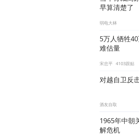
早算清楚了
弱电大林
5万人牺牲4
难估量
宋忠平
4103跟贴
对越自卫反
酒友自取
1965年中
解危机