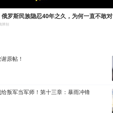
“不建议大家买深色蛋糕”
男子结婚8年3个女儿均非亲生
，俄罗斯民族隐忍40年之久，为何一直不敢
男子杀人后逃进深山21年活得像野人
慎辨别
985博士后被曝在妻子孕期出轨后续
公司“上四休三”但要降薪1000元
47岁妈妈突然产女 26岁女儿：很震惊
致谢原帖！
如何把百年大党建设得更加坚强有力？
我给叛军当军师！第十三章：暴雨冲锋