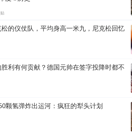
跟贴
克松的仪仗队，平均身高一米九，尼克松回忆
的胜利有何贡献？德国元帅在签字投降时都不
50颗氢弹炸出运河：疯狂的犁头计划