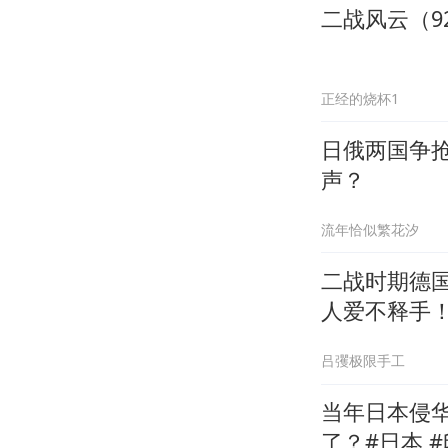
二战风云（9
正经的烧杯1
日俄两国争抢
声？
流年恰似繁花汐
二战时期德
人爱不释手
吕彏极限手工
当年日本侵
了？#日本 #