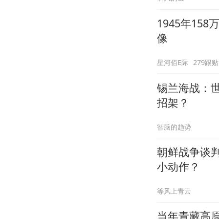
1945年15
像
星河佰E际
279跟贴
锡兰海战：
招架？
智脑的趋势
朝鲜战争谈
小动作？
等风上青云
当年青藏高