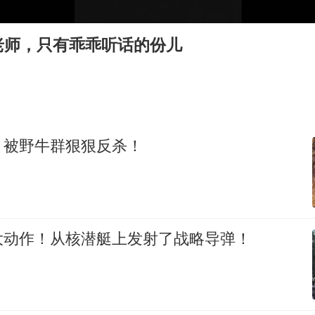
感觉全东北都在等7号
扎哈罗娃批广岛市长不提美国原子弹
老师，只有乖乖听话的份儿
泰国一女公务员妆容引争议 本人回应
东方甄选被判赔偿江小白30万元
首次证实！“胶球”存在
奋进开新局 实干挑大梁
，被野牛群狠狠反杀！
大动作！从核潜艇上发射了战略导弹！