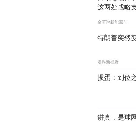
这两处战略
金哥说新能源车
特朗普突然
娱界新视野
掼蛋：到位
讲真，是球