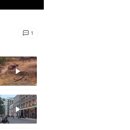
00:35
Enter
fullscreen
1