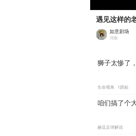
00:00
Play
遇见这样的
如意剧场
河南
狮子太惨了
生命视角
1跟贴
咱们搞了个
赫逗足球解说