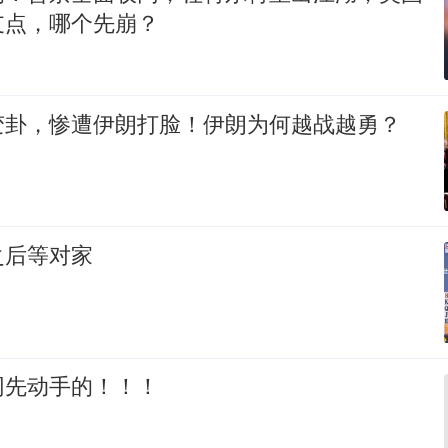
支点，哪个先崩？
变卦，惨遭伊朗打脸！伊朗为何越战越勇？
之后等对家
网先动手的！！！