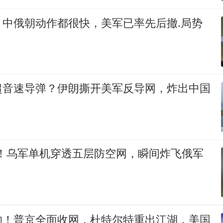
，中俄朝动作都很快，美军已率先后撤.局势
超音速导弹？伊朗撕开美军反导网，炸出中国
%！乌军单机穿透五层防空网，瞬间炸飞俄军
响！普京全面收网，杜特尔特重出江湖，美国