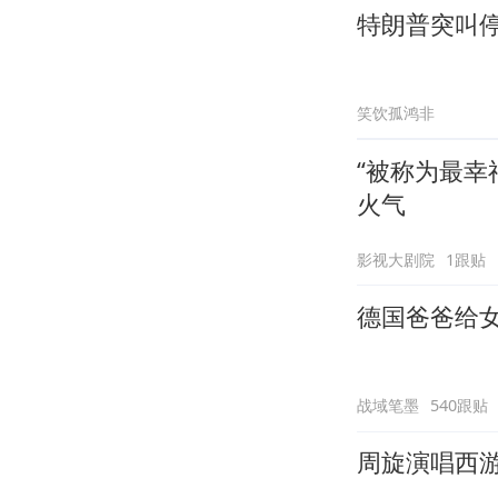
特朗普突叫
笑饮孤鸿非
“被称为最
火气
影视大剧院
1跟贴
德国爸爸给
战域笔墨
540跟贴
周旋演唱西