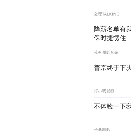
文理TALKING
降薪名单有
保时捷愣住
苏有朋影音馆
普京终于下
打小我就醜
不体验一下我
子桑鹰脉