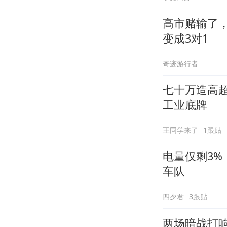
高市赌输了
变成3对1
奇迹游行者
七十万造高
工业底牌
王同学来了
1跟贴
电量仅剩3
车队
四夕君
3跟贴
两场暗战打