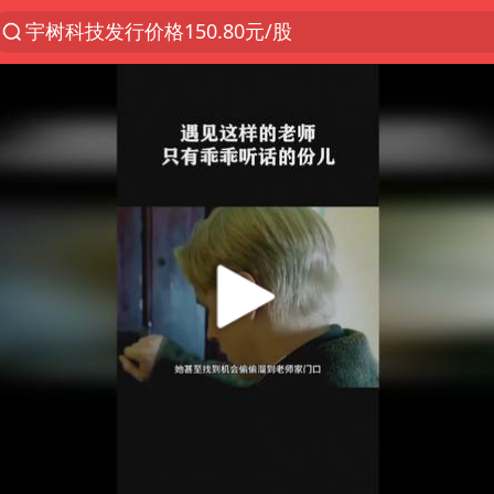
宇树科技发行价格150.80元/股
昆明石林火把节
外交部发言人就广岛核爆81周年等答记者问
台风“白海豚”7日起影响上海
我国编制完成新版全月地质图
63岁关之琳否认与27岁模特恋情
女子利用漏洞0元薅走3000多件家电
27岁女子成组织卖淫集团主犯被通缉
胡塞武装袭扰红海航运行动升级
郑国霖回应去景区上班被保安拦下
80后女柜员逆袭成4200亿银行副行长