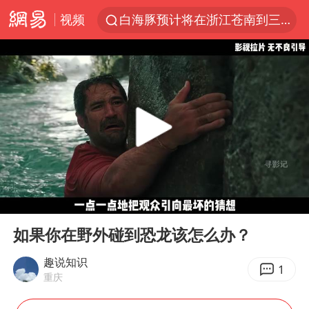
白海豚预计将在浙江苍南到三门一带登陆
视频
四川宜宾5.5级地震后余震为何不断
2026年7月份居民消费价格同比上涨0.5%
伯克希尔净买入约200亿美元股票
“伊斯兰版北约”出现
武契奇会见泽连斯基有何意图
上海中心城区暴雨预警由橙变红
00:00
04:13
台铃电动车仅骑一年就断电趴窝
Play
Ent
白海豚5次眼壁置换
full
如果你在野外碰到恐龙该怎么办？
浙江海域将现5到8米巨浪到狂浪
趣说知识
1
重庆
曝美下令调查弹药库存信息遭泄露事件
上海大部迎大暴雨