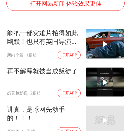
打开网易新闻 体验效果更佳
日本连续发生两次地震
以军士兵把枪口对准中国记者
能把一部灾难片拍得如此
方桃子代言广告视频已下架
幽默！也只有英国导演才
白海豚在海上打了个结
能做到吧！
构建更高水平的全民健身公共服务体系
斯内个普
1跟贴
打开APP
再不解释就被当成叛徒了
奶黄包影视
2跟贴
打开APP
讲真，是球网先动手
的！！！