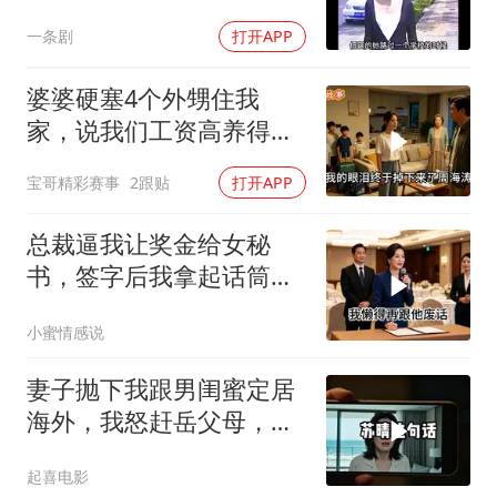
一条剧
打开APP
婆婆硬塞4个外甥住我
家，说我们工资高养得
起，我直接拒绝不再惯着
宝哥精彩赛事
2跟贴
打开APP
总裁逼我让奖金给女秘
书，签字后我拿起话筒：
第一，我自愿放弃
小蜜情感说
妻子抛下我跟男闺蜜定居
海外，我怒赶岳父母，深
夜电话炸锅
起喜电影