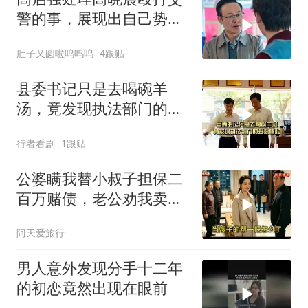
警的事，展现出自己势力
的可怕
肚子又圆啦呜呜呜
4跟贴
县委书记只是去喝碗羊
汤，竟发现执法部门的丑
恶嘴脸
行者看剧
1跟贴
公婆瞒我替小叔子担保二
百万赌债，老公劝我卖房
还债，我冷笑：想得美
阿天爱旅行
男人意外发现分手十二年
的初恋竟然出现在眼前