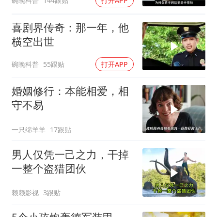
碗晚科普
144跟贴
打开APP
喜剧界传奇：那一年，他
横空出世
碗晚科普
55跟贴
打开APP
婚姻修行：本能相爱，相
守不易
一只绵羊羊
17跟贴
男人仅凭一己之力，干掉
一整个盗猎团伙
赖赖影视
3跟贴