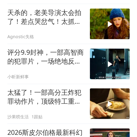
天杀的，老美导演太会拍
了！差点哭岔气！太抓心
了！看一次哭一次
Agnostic失格
评分9.9封神，一部高智商
的犯罪片，一场绝地反
击，看的惊心动魄
小昕新鲜事
太猛了！一部高分王炸犯
罪动作片，顶级特工重出
江湖，场面太燃了
沙果唠生活
1跟贴
2026斯皮尔伯格最新科幻