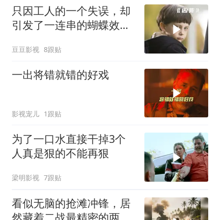
只因工人的一个失误，却
引发了一连串的蝴蝶效
应！惊悚片《凶兆》
豆豆影视
8跟贴
一出将错就错的好戏
影视宠儿
1跟贴
为了一口水直接干掉3个
人真是狠的不能再狠
梁明影视
7跟贴
看似无脑的抢滩冲锋，居
然藏着二战最精密的两栖