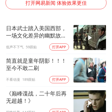
杭州全市有序停课
打开网易新闻 体验效果更佳
商场现钱学森巨幅海报 负责人回应
36岁男演员成景区NPC后人气爆棚
日本武士踏入美国西部，
全民健身事业高质量发展
一场文化差异的幽默故事
台当局重金为“台独”织“皇帝新衣”
即将开
低声不下气
59跟贴
打开APP
几元成本的AI广告导致千万市值蒸发
乐享全民健身 共筑健康中国
简直就是童年阴影！！！
至今不敢二刷
不看动漫
189跟贴
打开APP
《巅峰谍战，二十年后再
无超越！》