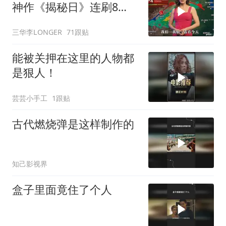
神作《揭秘日》连刷8
遍，超级好看！
三华李LONGER
71跟贴
能被关押在这里的人物都
是狠人！
芸芸小手工
1跟贴
古代燃烧弹是这样制作的
知己影视界
盒子里面竟住了个人