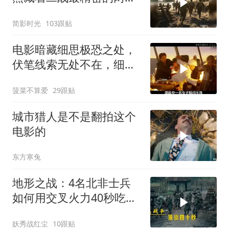
登陆作战体系
简影时光
103跟贴
电影暗藏细思极恐之处，
伏笔线索无处不在，细节
让人后背发凉
菠菜不算爱
29跟贴
城市猎人是不是翻拍这个
电影的
东方寒兔
地形之战：4名北非士兵
如何用交叉火力40秒吃掉
16名德军？
妖秀战红尘
10跟贴