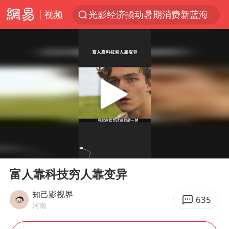
视频
光影经济撬动暑期消费新蓝海
马克·艾伦退出斯诺克中国公开赛
新疆优化调整景区内自驾服务费
上四休三，但降薪1000元，你接受吗？
夏日经济乘“热”而上 消费市场向“新”而行
情侣平潭拍日出坠崖1死1伤
白海豚将正面袭击贯穿浙江
00:00
02:34
央视新主播李秋莹孙亚鹏亮相
Play
Ent
full
酒店回应车内过夜被收150元
富人靠科技穷人靠变异
黄金牛市回来了吗
知己影视界
635
河南
酒店花洒现排泄物住客索赔遭拒