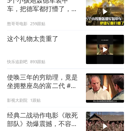
5个小孩炮轰德军装甲
车，把德军都打懵了，战
争片
憨哥哥电影
259跟贴
这个礼物太贵重了
快乐追剧吧
893跟贴
使唤三年的穷助理，竟是
坐拥整座岛的富二代 #电
影解说
影视大剧院
1跟贴
经典二战动作电影《敢死
部队》劲爆震撼，不容错