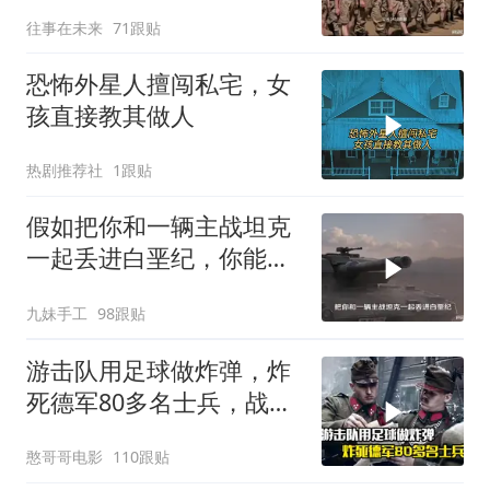
过！
往事在未来
71跟贴
恐怖外星人擅闯私宅，女
孩直接教其做人
热剧推荐社
1跟贴
假如把你和一辆主战坦克
一起丢进白垩纪，你能统
治这个时代吗？
九妹手工
98跟贴
游击队用足球做炸弹，炸
死德军80多名士兵，战争
片
憨哥哥电影
110跟贴