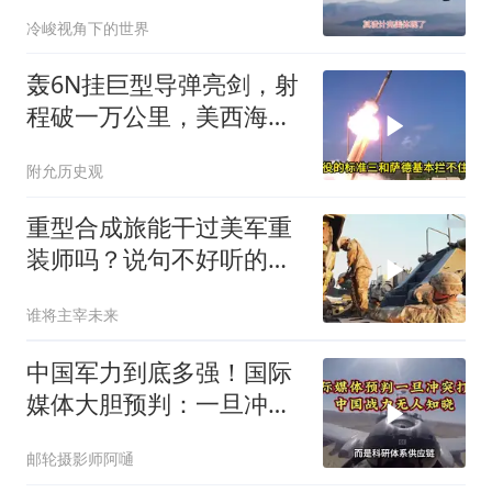
迷糊？
冷峻视角下的世界
轰6N挂巨型导弹亮剑，射
程破一万公里，美西海岸
首次被纳入威慑圈日
附允历史观
重型合成旅能干过美军重
装师吗？说句不好听的，
根本就干不过
谁将主宰未来
中国军力到底多强！国际
媒体大胆预判：一旦冲突
打响，中国战力将达无人
邮轮摄影师阿嗵
知晓的境地