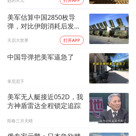
赵的火元
打开APP
美军估算中国2850枚导
弹，对比伊朗消耗后发现
一个尴尬现实
天启大世界
打开APP
中国导弹把美军逼急了
笨尼尼子
美军无人艇接近052D，我
方神盾雷达全程锁定追踪
阳春三月天晴