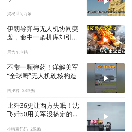
揭秘世间万象
伊朗导弹与无人机协同突
袭，命中一架机库却引发
全面报复
局势车老鸭
不带一颗弹药！详解美军
“全球鹰”无人机硬核构造️
四夕君
33跟贴
比歼36更让西方失眠！沈
飞歼50用美军没搞定的技
术，划了道分界线
小晴宝妈妈
2跟贴