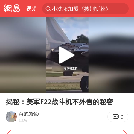
视频
小沈阳加盟《披荆斩棘》
台风“白海豚”登陆 各地各部门全力应对
白海豚雨量超越利奇马、巴威
人形机器人第一股
多地银行上调存款利率
上海地铁4条线路全线停运
白海豚路径图
00:00
00:33
宇树申购 中一签有望赚20万元
Play
Ent
full
NBA传奇教练老尼尔森去世
揭秘：美军F22战斗机不外售的秘密
武汉3名城管协管员殴打摊主被刑拘
海的颜色r
0
山东
4.2平卫生间补漏注胶花1.55万