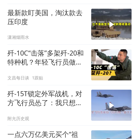
最新款盯美国，淘汰款去
压印度
潇湘烟雨水
歼-10C“击落”多架歼-20和
特种机？年轻飞行员做到
了
文昌每日谈
1跟贴
歼-15T锁定外军战机，对
方飞行员怂了：我只想回
家
附允历史观
一点六万亿美元买个“祖