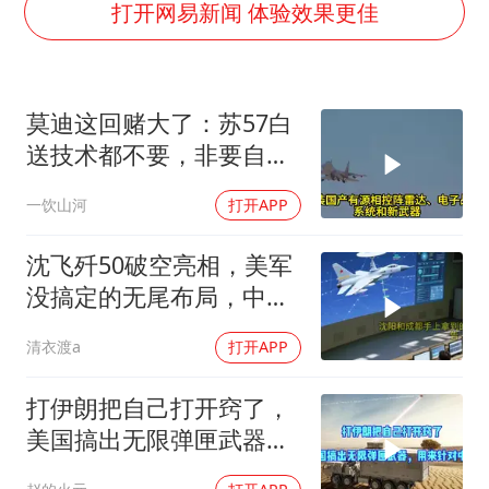
律师谈贾冰私人饭局被偷拍
打开网易新闻 体验效果更佳
男子结婚8年3个女儿都不是亲生
面对面丨蔡磊：与渐冻症抗争 纵使不敌 也不屈服
莫迪这回赌大了：苏57白
5万小车卖不动 微型代步车集体遇冷
送技术都不要，非要自己
手机真会“偷听”我们说话吗
造，赢了上桌输了塌房
一饮山河
打开APP
梅婷12岁女儿百花奖发言
加沙约14万栋建筑被完全摧毁
沈飞歼50破空亮相，美军
从科技创新看开局起步的时与势
没搞定的无尾布局，中国
已经飞了一年半
清衣渡a
打开APP
打伊朗把自己打开窍了，
美国搞出无限弹匣武器，
用来针对中国