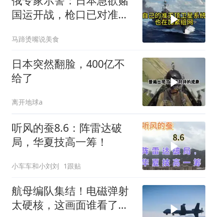
俄专家示警：日本急欲赌
国运开战，枪口已对准中
国
马蹄烫嘴说美食
日本突然翻脸，400亿不
给了
离开地球a
听风的蚕8.6：阵雷达破
局，华夏技高一筹！
小车车和小刘刘
1跟贴
航母编队集结！电磁弹射
太硬核，这画面谁看了不