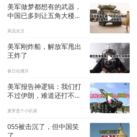
美军做梦都想有的武器，
中国已多到让五角大楼头
皮发麻
风流女汉
美军刚炸船，解放军甩出
王炸了
春日在捕月
美军报告神逻辑：我们打
不过伊朗，难道还打不过
中国？
麦芽是个小趴菜
055被击沉了，但中国笑
了