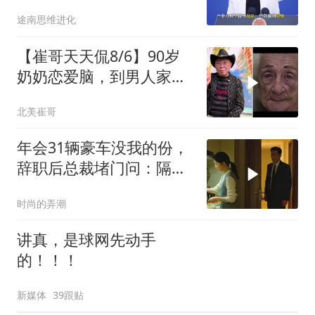
中国预判果真应验
途南思维进化
【崔哥天天侃8/6】90岁
奶奶恋爱脑，到男人家索
吻求爱
北美崔哥
年会31辆豪车没我的份，
辞职后总裁堵门问：隔壁
楼你买的？
时尚的弄潮
讲真，是球网先动手
的！！！
新媒体
39跟贴