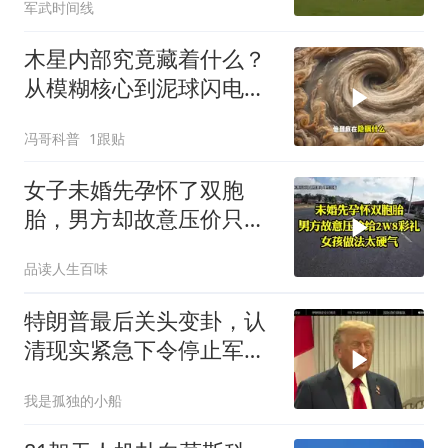
军武时间线
京
木星内部究竟藏着什么？
从模糊核心到泥球闪电，
重塑太阳系起源
冯哥科普
1跟贴
女子未婚先孕怀了双胞
胎，男方却故意压价只给
2万8彩礼
品读人生百味
特朗普最后关头变卦，认
清现实紧急下令停止军事
行动
我是孤独的小船