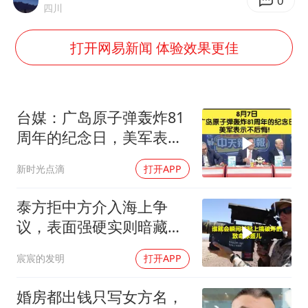
台湾海峡南口北上船舶实施交通管制
0
四川
“新疆阿勒泰八月能滑雪”不实
打开网易新闻 体验效果更佳
福建泉州市委书记张毅恭被查
四川宜宾地震网友称睡觉被摇醒
今日立秋你咬秋了吗
台媒：广岛原子弹轰炸81
公司“上四休三”但要降薪1000元
周年的纪念日，美军表示
不后悔！
东方之约 相约未来
新时光点滴
打开APP
泰方拒中方介入海上争
议，表面强硬实则暗藏玄
机
宸宸的发明
打开APP
婚房都出钱只写女方名，