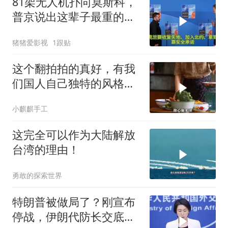
81架无人机扑向莫斯科，
普京说出这辈子最重的一
句话
猪猪爱影视
1跟贴
这个翻拍拍的真好，有我
们国人自己独特的风格魅
力
小麒麒手工
这完全可以作为大陆解放
台湾的理由！
勇敢的探索世界
特朗普被做局了？刚宣布
停战，伊朗代防长交底，