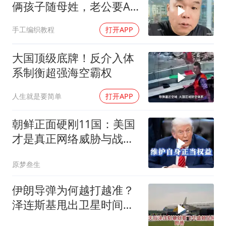
俩孩子随母姓，老公要AA
制？七公句句扎心
手工编织教程
打开APP
大国顶级底牌！反介入体
系制衡超强海空霸权
人生就是要简单
打开APP
朝鲜正面硬刚11国：美国
才是真正网络威胁与战争
贩子
原梦叁生
伊朗导弹为何越打越准？
泽连斯基甩出卫星时间
表，特朗普：我去问问普