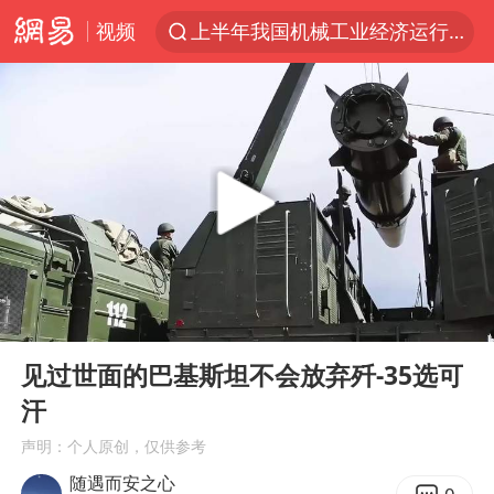
视频
上半年我国机械工业经济运行稳中有进
我国货物贸易进出口超30万亿元
官方通报教师招聘笔试前13名被淘汰
河南撤回“领导带薪错峰休假”通知
向鹏0-3不敌张本智和
山东潍坊发布大风黄色预警
广东雷州通报特教老师招聘违规事件
00:00
14:04
“立秋的第一杯奶茶”又爆单了
Play
Ent
full
泰国枪击案凶手先杀祖父母后行凶
见过世面的巴基斯坦不会放弃歼-35选可
汗
宇树科技中一签需缴款7.54万元
声明：个人原创，仅供参考
国防部：中国军队坚决反制任何闹海挑衅图谋
随遇而安之心