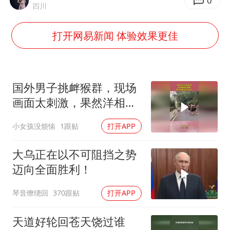
以军士兵把枪口对准中国记者
0
四川
2025年小学教师减少13.19万
打开网易新闻 体验效果更佳
韩军前线部队连曝丑闻
上海大部迎大暴雨
《龙餐馆》 冲奖
国外男子挑衅猴群，现场
武契奇会见泽连斯基有何意图
画面太刺激，果然洋相还
得洋人出！
笔试第一被劝弃考涉事副校长被撤职
小女孩没烦恼
1跟贴
打开APP
奋力开创中国式现代化建设新局面
大乌正在以不可阻挡之势
迈向全面胜利！
琴音缭绕回
370跟贴
打开APP
天道好轮回苍天饶过谁