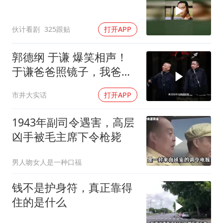
伙计看剧
325跟贴
打开APP
郭德纲 于谦 爆笑相声！
于谦爸爸照镜子，我爸爸
东方不败呀，两口子长反
市井大实话
打开APP
了
1943年副司令遇害，高层
凶手被毛主席下令枪毙
男人吻女人是一种口福
钱不是护身符，真正靠得
住的是什么