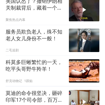
美国认怂了？撤销伊朗相
关制裁背后，藏着一个说
不出口的尴尬
聚焦热点内幕
服务员欺负老人，殊不知
老人女儿身份不一般！
二毛追剧
科莫多巨蜥繁忙的一天，
吃平头哥野牛羚羊！
舒克动物记
1跟贴
莫迪的命令很坚决，砸碎
印军17个司令部，百万印