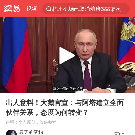
视频
杭州机场已取消航班388架次
上半年我国经营主体结构持续优化
上海：5号线16号线浦江线全线停运
《披荆斩棘2026》阵容官宣
白海豚北上或致京津冀暴雨
国足U17与阿森纳决赛取消 并列冠军
上海有出现龙卷潜势
00:00
13:42
王艺迪无缘横滨赛决赛
Play
Ent
full
上门女婿出轨女邻居多年被判重婚罪
出人意料！大鹅官宣：与阿塔建立全面
伙伴关系，态度为何转变？
女子发现前夫婚内与第三者育子
声明：个人原创，仅供参考
王艺迪2-4不敌张本美和止步4强
最美的笔触