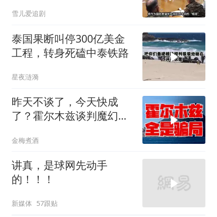
军知道要变天了
雪儿爱追剧
泰国果断叫停300亿美金
工程，转身死磕中泰铁路
星夜涟漪
昨天不谈了，今天快成
了？霍尔木兹谈判魔幻反
转，全是骗局？
金梅煮酒
讲真，是球网先动手
的！！！
新媒体
57跟贴