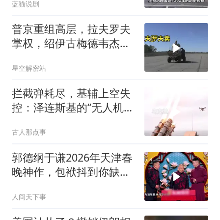
蓝猫说剧
普京重组高层，拉夫罗夫
掌权，绍伊古梅德韦杰夫
去向成谜
星空解密站
拦截弹耗尽，基辅上空失
控：泽连斯基的“无人机神
话”为何突然没人提了
古人那点事
郭德纲于谦2026年天津春
晚神作，包袱抖到你缺氧
笑到肚子疼！
人间天下事