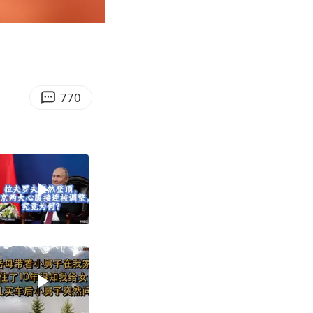
01:16
Enter
fullscreen
770