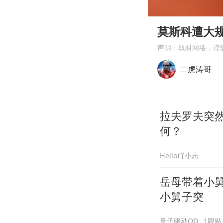
00:00
Play
莫斯科遭大规
声明：取材网络，谨
二虎涛哥
拉夫罗夫突
何？
Hello吖小志
岳母带着小
小舅子突
量子驱动QD
1跟贴