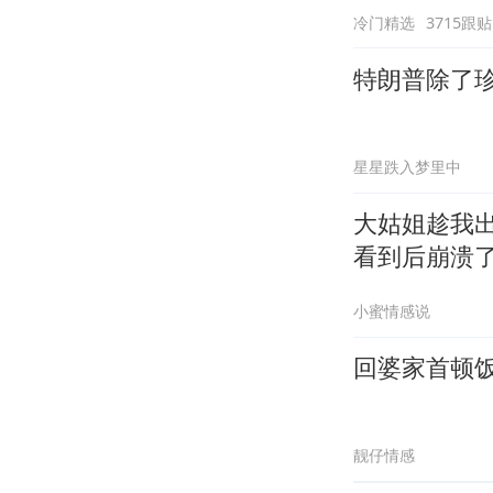
冷门精选
3715跟贴
特朗普除了
星星跌入梦里中
大姑姐趁我
看到后崩溃
小蜜情感说
回婆家首顿
靓仔情感