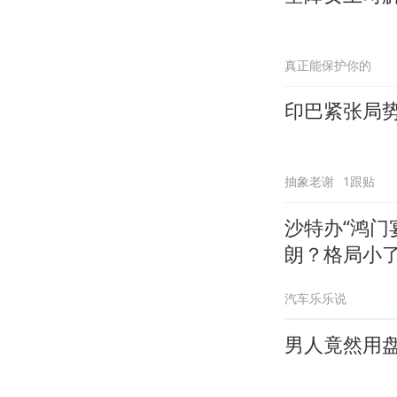
真正能保护你的
印巴紧张局
抽象老谢
1跟贴
沙特办“鸿门
朗？格局小
汽车乐乐说
男人竟然用