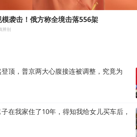
U17国足点球大战淘汰河床晋级决赛
东航：国内客票提前14天免费退改
模袭击！俄方称全境击落556架
日本试射“战斧”导弹，国防部回应
慎辨别
中国女篮70-67险胜尼日利亚女篮
名创优品回应女子吐槽内裤质量差
夯实基础开新局
然登顶，普京两大心腹接连被调整，究竟为
舅子在我家住了10年，得知我给女儿买车后，