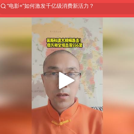
泉州市委书记张毅恭被查
台风白海豚已进入24小时警戒线
胜宏科技：股票交易异常波动
“秋天的第一杯奶茶”6岁了
四川宜宾市高县4.9级地震致1人死亡
上海：台风白海豚或将带来龙卷风
中巨芯：上半年归母净利润1405.77万元
国乒男单横滨冠军赛全军覆没
38岁演员求职万岁山NPC成功
胡彦斌获《歌手2026》歌王
美股存储板块集体大跌