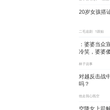
20岁女孩搭
二毛追剧
1跟贴
：婆婆当众
冷笑，婆婆
林子说事
对越反击战
吗？
他走我心既空
空降女上司