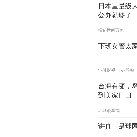
日本重量级
公办就够了
揭秘世间万象
下班女警太
业健影视
192跟贴
台海有变，
到美家门口
环球谈军武
讲真，是球