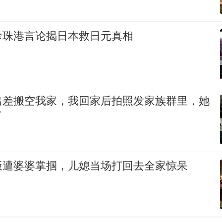
珍珠港言论揭日本救日元真相
出差搬空我家，我回家后拍照发家族群里，她
了
饭遭婆婆掌掴，儿媳当场打回去全家惊呆