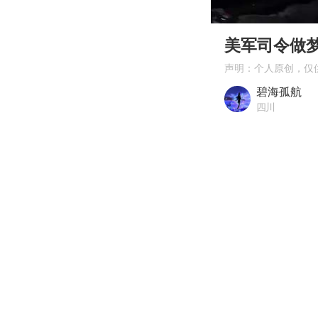
00:00
Play
美军司令做
声明：个人原创，仅
碧海孤航
四川