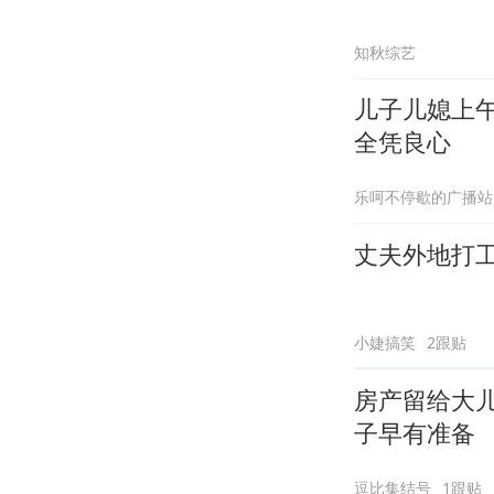
知秋综艺
儿子儿媳上
全凭良心
乐呵不停歇的广播站
丈夫外地打
小婕搞笑
2跟贴
房产留给大
子早有准备
逗比集结号
1跟贴