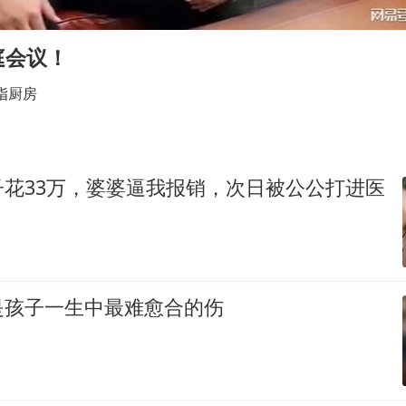
泰国：高度重视中国游客旅游体验
于东来直播和胖东来核心团队开会
庭会议！
王艺迪无缘横滨赛决赛
指厨房
上海大部迎大暴雨
《龙餐馆》 冲奖
构建更高水平的全民健身公共服务体系
子花33万，婆婆逼我报销，次日被公公打进医
是孩子一生中最难愈合的伤