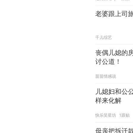
老婆跟上司
千儿综艺
丧偶儿媳的
讨公道！
苗苗情感说
儿媳妇和公
样来化解
快乐笑星坊
1跟贴
母亲把拆迁