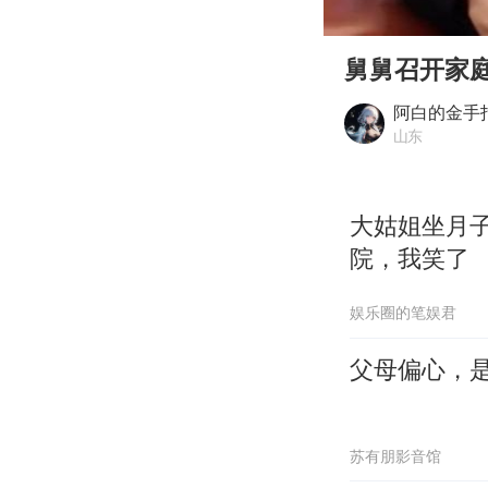
00:00
Play
舅舅召开家
阿白的金手
山东
大姑姐坐月
院，我笑了
娱乐圈的笔娱君
父母偏心，
苏有朋影音馆