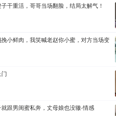
嫂子干重活，哥哥当场翻脸，结局太解气！
妈挽小鲜肉，我笑喊老赵你小蜜，对方当场变
上门
子就跟男闺蜜私奔，丈母娘也没辙-情感