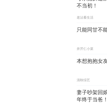
不当初！
老沾看生活
只能同甘不
井芹仁小菜
本想抱抱女友
清秋综艺
妻子吵架回
年终于当爸