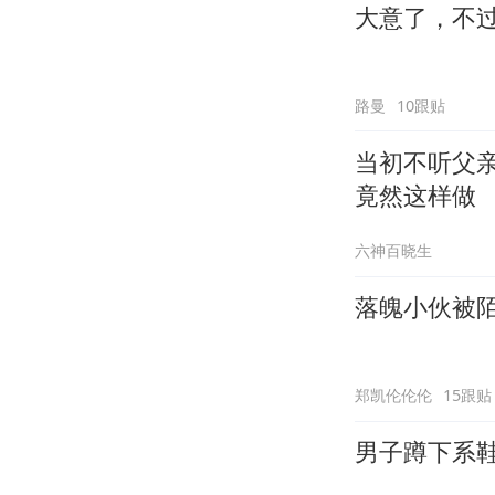
大意了，不
路曼
10跟贴
当初不听父
竟然这样做
六神百晓生
落魄小伙被
郑凯伦伦伦
15跟贴
男子蹲下系