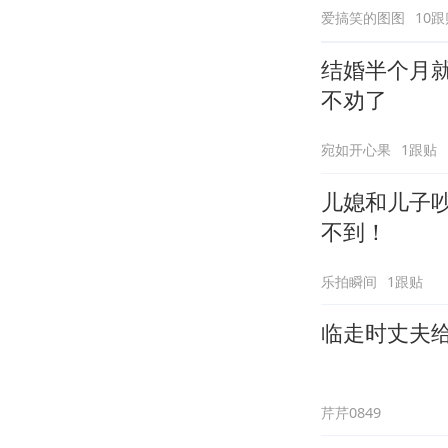
爱搞笑的图图
10跟
结婚半个月
不劝了
宛如开心果
1跟贴
儿媳和儿子吵
不到！
乐拍瞬间
1跟贴
临走时丈夫
芹芹0849