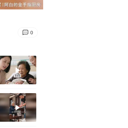
04:50
Enter
fullscreen
0