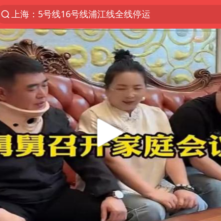
上海：5号线16号线浦江线全线停运
上海全域长途客运班次全部停运
王传君 《披荆斩棘》
国足U17与阿森纳决赛取消 并列冠军
王艺迪2-4不敌张本美和止步4强
上门女婿出轨女邻居多年被判重婚罪
女子离婚后发现男方婚内与第三者育子
以军士兵把枪口对准中国记者
36岁男演员史元庭入职景区当NPC
浙江海域将现5到8米巨浪到狂浪
2025年小学教师减少13.19万