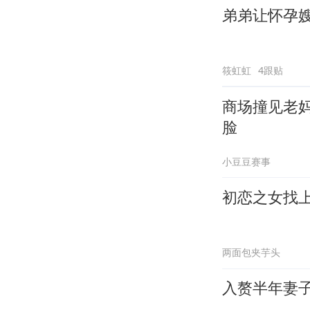
弟弟让怀孕
筱虹虹
4跟贴
商场撞见老
脸
小豆豆赛事
初恋之女找
两面包夹芋头
入赘半年妻