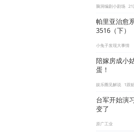
脑洞编剧小剧场
2
帕里亚治愈
3516（下）
小兔子发现大事情
陪嫁房成小
蛋！
娱乐圈见解说
1跟
台军开始演
变了
原广工业