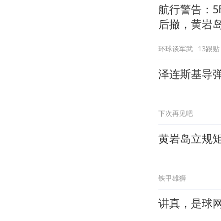
航行警告：5
后撤，黄岩
环球谈军武
13跟贴
泽连斯基导
下次再见吧
黄岩岛立规
铁甲雄狮
讲真，是球