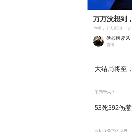
00:00
Play
万万没想到
声明：个人原创，仅
硬核解读风
贵州
大结局将至
王同学来了
53死592
冷峻视角下的世界