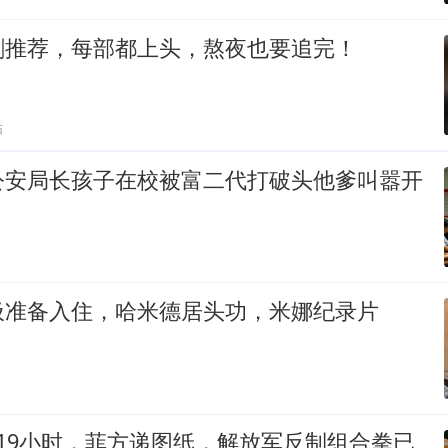
剧推荐，每部都上头，熬夜也要追完！
贴
公安局长孩子在校被富二代打破头他爹叫嚣开
圾准备入住，哈米德居头功，米娜纪录片
19小时，菲方递图纸，解放军反制组合拳已