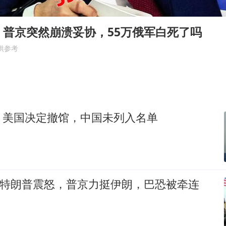
985博士后被曝在妻子孕期出轨后续
公司“上四休三”但要降薪1000元
，普京突然崩溃妥协，55万俄军白死了吗
47岁妈妈突然产女 26岁女儿：很震惊
供参考
97岁英国奶奶飞上天再破吉尼斯纪录
OpenAI为免费用户升级GPT-5.6 Luna
男子杀人后逃进深山21年活得像野人
，美国决定撤馆，中国未列入名单
“中国蔬菜之乡”最高温达41.8℃
如何把百年大党建设得更加坚强有力？
伤惹特朗普震怒，普京力挺伊朗，巴恐被牵连