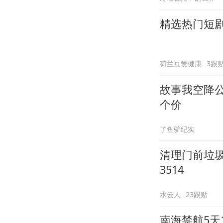
精选热门短
荷兰豆爱健康
3跟
故事我空降
个价
了鱼驴纪实
清理门前垃
3514
水云人
23跟贴
南海禁航5天