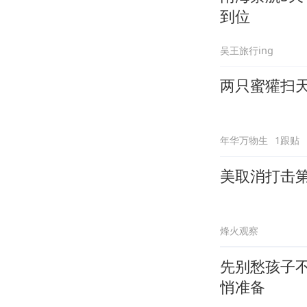
到位
吴王旅行ing
两只蜜獾扫
年华万物生
1跟贴
美取消打击第
烽火观察
先别愁孩子
悄准备