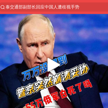
泰交通部副部长回应中国人遭歧视手势
夜幕落下 运动上场
改名后的“青海拉面”店
1岁宝宝碰坏纸巾盒 宝妈被索赔924元
泸溪河：桃酥吃出金属牙冠视频不实
女子开一天一夜空调后二氧化碳中毒
男子结婚8年3个女儿均非亲生
“空调24小时开着更省电”不实
“不建议大家买深色蛋糕”
台风白海豚逼近 暴雨大暴雨来袭
谁是宇树科技背后赢家