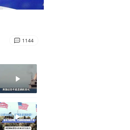
04:39
Enter
fullscreen
1144