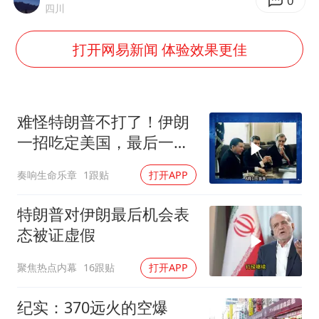
南昌一规划馆现“阴间座椅”字样
0
四川
41岁女子为鼓励女儿考上985研究生
打开网易新闻 体验效果更佳
上海一酒店房间爬满床虱 住客反被怼
李嫣近照曝光
曝侯明昊违反交规被约谈
难怪特朗普不打了！伊朗
“事业单位招聘不是人情买卖”
一招吃定美国，最后一
刻，美司令亲自上书
李亚鹏向地铁吐血女孩捐99999元
奏响生命乐章
1跟贴
打开APP
中国经济展现强大韧性和活力
特朗普对伊朗最后机会表
态被证虚假
聚焦热点内幕
16跟贴
打开APP
纪实：370远火的空爆