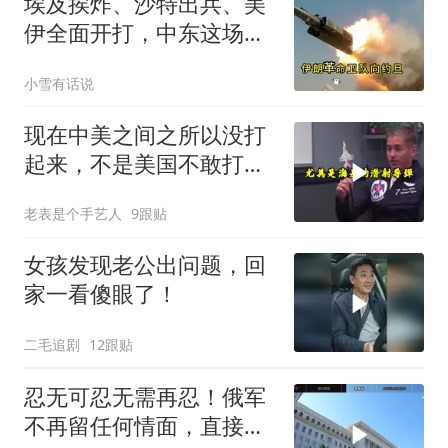
埃及挨炸、沙特出兵、美
伊全面开打，中东这场仗
把所有人都拖下水了
小雪有话说
现在中美之间之所以没打
起来，不是美国不敢打或
者没那个能力
老表是个手艺人
9跟贴
女孩发现老公出问题，回
家一看傻眼了！
二毛追剧
12跟贴
忍无可忍无需再忍！俄军
不再留任何情面，直接炸