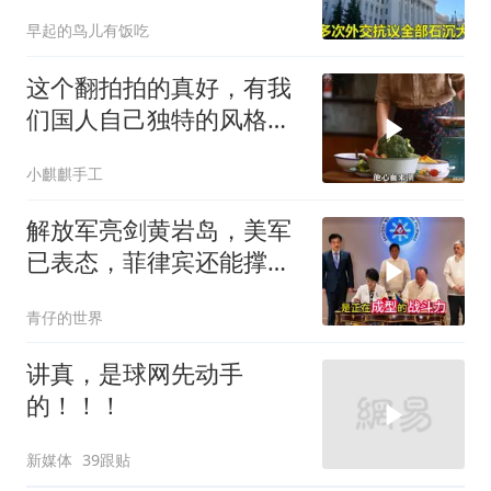
平基辅美国军工厂
早起的鸟儿有饭吃
这个翻拍拍的真好，有我
们国人自己独特的风格魅
力
小麒麒手工
解放军亮剑黄岩岛，美军
已表态，菲律宾还能撑多
久
青仔的世界
讲真，是球网先动手
的！！！
新媒体
39跟贴