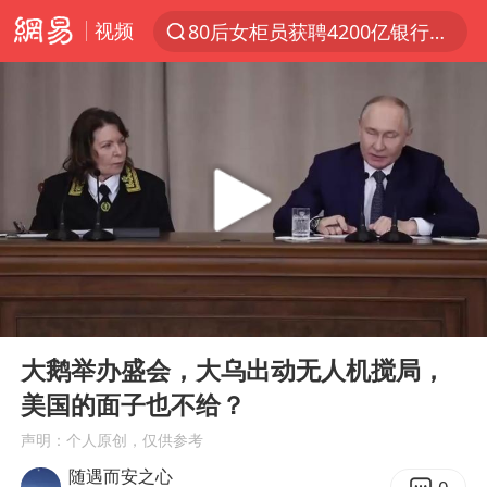
视频
80后女柜员获聘4200亿银行副行长
聚“绿”成势，结构转型活力足
金饰克价大幅跳涨
台风“白海豚”影响中国已成定局
浙江舟山21条水上客运航线停航
郑国霖回应去景区上班被保安拦下
因凡蒂诺首次公开道歉
00:00
10:02
儿子举报父亲伪造证件为私生子落户
Play
Ent
full
今年4位周星驰电影配角去世
大鹅举办盛会，大乌出动无人机搅局，
美国的面子也不给？
律师称“梅姨”若满75岁或不适用死刑
声明：个人原创，仅供参考
“梅姨”准确年龄仍未知
随遇而安之心