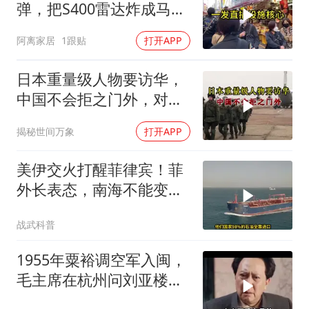
弹，把S400雷达炸成马蜂
窝，靶标惨状让台军急眼
阿离家居
1跟贴
打开APP
了
日本重量级人物要访华，
中国不会拒之门外，对日
本公事公办就够了
揭秘世间万象
打开APP
美伊交火打醒菲律宾！菲
外长表态，南海不能变成
第二个霍尔木兹
战武科普
1955年粟裕调空军入闽，
毛主席在杭州问刘亚楼：
谁决定的？