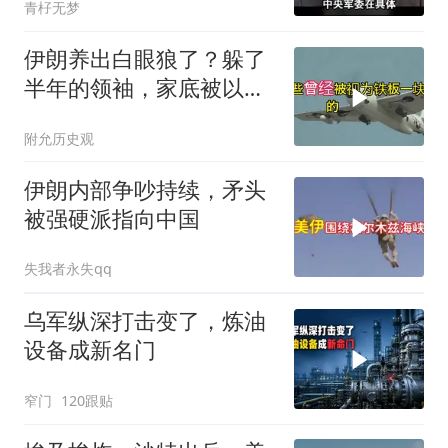
青杍无梦
伊朗养出白眼狼了？躲了
半年的领袖，家底被以色
列摸得一干二净
附允历史观
伊朗内部争吵持续，矛头
被强硬派指向中国
失我者永失qq
乌军纵深打击变了，炼油
设备成新名门
窄门
120跟贴