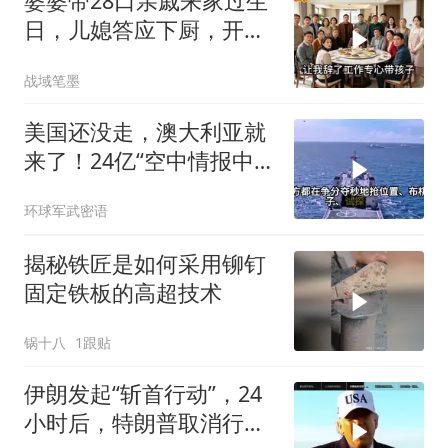
婆婆带28口亲戚来家过生
日，儿媳答应下厨，开饭
时全愣住了
战域笔墨
美国还没走，澳大利亚就
来了！24亿“空中情报中
心”刚到手就杀入南海
环球军武密语
揭秘铁匠是如何采用铆钉
固定铁板的高超技术
锅十八
1跟贴
伊朗发起“斩首行动”，24
小时后，特朗普取消行