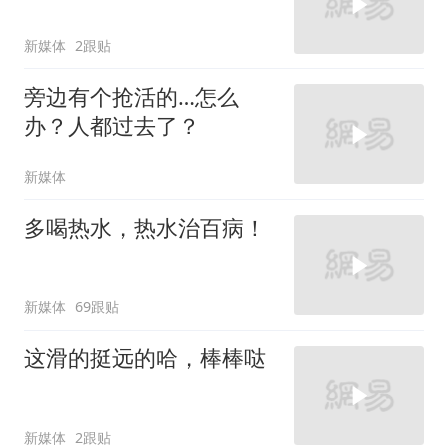
新媒体
2跟贴
旁边有个抢活的…怎么
办？人都过去了？
新媒体
多喝热水，热水治百病！
新媒体
69跟贴
这滑的挺远的哈，棒棒哒
新媒体
2跟贴