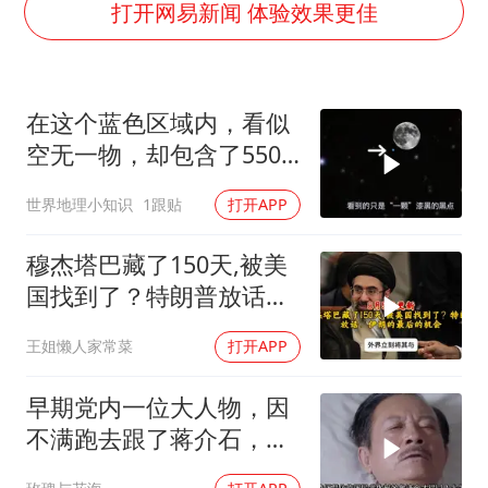
“不怕六爷挂得多 就怕六爷挂一颗”
打开网易新闻 体验效果更佳
全民健身事业高质量发展
几元成本的AI广告导致千万市值蒸发
在这个蓝色区域内，看似
《欢迎来龙餐馆》口碑
空无一物，却包含了5500
WTT瑞典大满贯女单签表出炉
个星系！
世界地理小知识
1跟贴
打开APP
商场现钱学森巨幅海报 负责人回应
乐享全民健身 共筑健康中国
穆杰塔巴藏了150天,被美
国找到了？特朗普放话：
伊朗的最后的机会
王姐懒人家常菜
打开APP
早期党内一位大人物，因
不满跑去跟了蒋介石，不
料晚年竟悲惨死