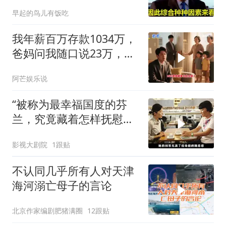
动？美开始撤侨
早起的鸟儿有饭吃
我年薪百万存款1034万，
爸妈问我随口说23万，结
果哥哥一家找上门
阿芒娱乐说
“被称为最幸福国度的芬
兰，究竟藏着怎样抚慰人
心的烟火气
影视大剧院
1跟贴
不认同几乎所有人对天津
海河溺亡母子的言论
北京作家编剧肥猪满圈
12跟贴