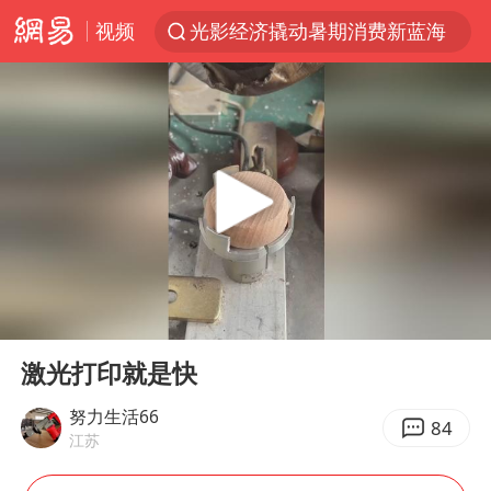
视频
光影经济撬动暑期消费新蓝海
马克·艾伦退出斯诺克中国公开赛
新疆优化调整景区内自驾服务费
微信又有新功能，你可以“撤回”你的撤回了！
上四休三，但降薪1000元，你接受吗？
情侣平潭拍日出坠崖1死1伤
黄金牛市回来了吗
00:00
00:29
台当局重金为“台独”织“皇帝新衣”
Play
Ent
full
白海豚将正面袭击贯穿浙江
激光打印就是快
酒店回应车内过夜被收150元
努力生活66
84
江苏
杭州全市有序停课