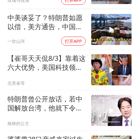
玫瑰与花海
打开APP
中美谈妥了？特朗普如愿
以偿，美方通告，中国增
购48.8万吨大豆
一饮山河
打开APP
【崔哥天天侃8/3】靠着这
六大优势，美国科技领军
全世界
北美崔哥
特朗普曾公开放话，若中
国解放台湾，他就下令轰
炸北京
格林的公主