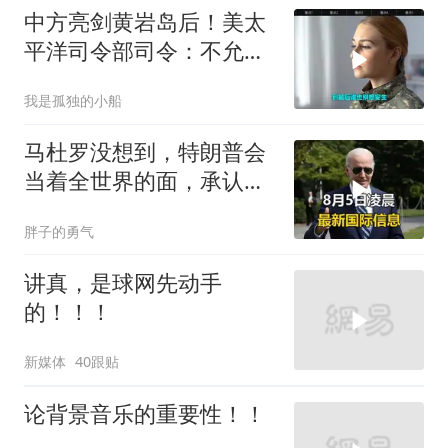
中方亮剑黄岩岛后！美太
平洋司令部司令：不允许
任何国家主宰印太
我是孤独的小船
马杜罗没想到，特朗普会
当着全世界的面，承认一
个众所周知的事实
胖子的勇气
讲真，是球网先动手
的！！！
新媒体
40跟贴
论背景音乐的重要性！！