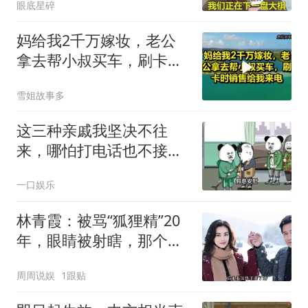
眼底星碎
妈给我2千万嫁妆，老公
拿去帮小叔买车，刷卡时
销售给我来电！
雪姐故事多
这三种亲戚我坚决不往
来，哪怕打电话也不接，
断交！
一口娱乐
林青霞：被骂“狐狸精”20
年，眼睛被射瞎，那个男
人只问了一句“谁来出机票
周周说娱
1跟贴
钱？”