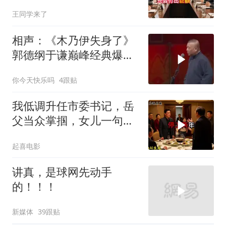
格临终遗言真应验了
王同学来了
相声：《木乃伊失身了》
郭德纲于谦巅峰经典爆笑
相声太搞笑太逗了
你今天快乐吗
4跟贴
我低调升任市委书记，岳
父当众掌掴，女儿一句话
全家惊呆
起喜电影
讲真，是球网先动手
的！！！
新媒体
39跟贴