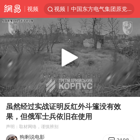
视频
视频丨中国东方电气集团原党组副书记、董事宋致远被查
台风白海豚闭眼浙江上海处于危险半圆
女主硬加吻戏短剧已下架
男童模仿奥特曼从高处跳下致骨折
香港宏福苑火灾或由烟头引起
中国父女泰国骑摩托车坠崖1死1伤
浙江台州《告全体市民书》
00:00
00:45
周末打虎 宋致远被查
Play
Ent
full
郑丽文：台湾从来没有“独立”过
虽然经过实战证明反红外斗篷没有效
果，但俄军士兵依旧在使用
黄金创今年来最大单周涨幅
声明：取材网络，谨慎辨别
女子网购名牌包发现是自己丢的那只
狗剩说电影