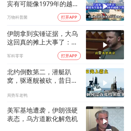
宾有可能像1979年的越南
下场吗？
万物科普菌
打开APP
伊朗拿到实锤证据，大乌
这回真的摊上大事了：私
下致电求和
军科零零
打开APP
北约倒数第二，潜艇趴
窝，驱逐舰被砍，昔日的
皇家海军怎么了？
局势车老鸭
美军基地遭袭，伊朗强硬
表态，乌方道歉化解危机