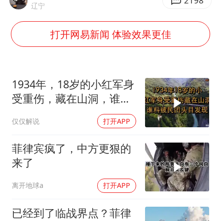
《给阿嬷的情书》售后来了
2198
辽宁
多个明星演唱会取消
打开网易新闻 体验效果更佳
万岁山接盘烂尾恒大文旅城
女儿为争财产堵门阻挠父亲出殡
制冰厂工人旺季能月入一万三
1934年，18岁的小红军身
习近平心系体育强国建设
受重伤，藏在山洞，谁料
被民团头目发现
仅仅解说
打开APP
菲律宾疯了，中方更狠的
来了
离开地球a
打开APP
已经到了临战界点？菲律