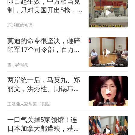
即日起生效，中方相当克
制，只对美国开出5枪，
商务部二号令颁布
环球军武密语
莫迪的命令很坚决，砸碎
印军17个司令部，百万印
军知道要变天了
雪儿爱追剧
两岸统一后，马英九、郑
丽文，洪秀柱、周锡玮谁
宜任行政长官
王姐懒人家常菜
1跟贴
一口气关掉5家领馆！连
日本加拿大都遭殃，基辛