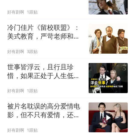
岩井俊二被低估之作
好有剧啊
1跟贴
冷门佳片《留校联盟》：
美式教育，严苛老师和怪
学生的互相救赎
好有剧啊
3跟贴
世事皆浮云，且行且珍
惜，如果正处于人生低
谷，此片可能会帮到你
好有剧啊
1跟贴
《浮云世事》
被片名耽误的高分爱情电
影，但不只有爱情，还有
治愈人心的力量《伊丽莎
好有剧啊
1跟贴
白镇》