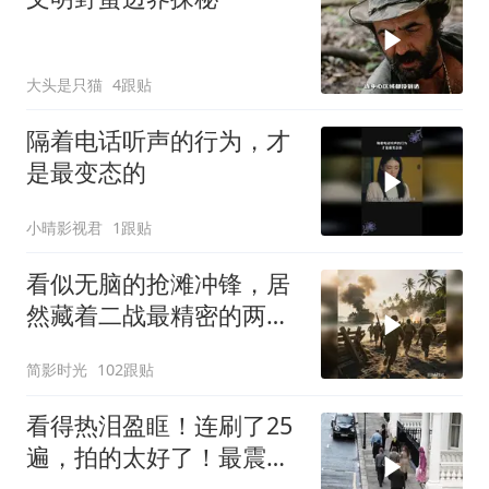
大头是只猫
4跟贴
隔着电话听声的行为，才
是最变态的
小晴影视君
1跟贴
看似无脑的抢滩冲锋，居
然藏着二战最精密的两栖
登陆作战体系
简影时光
102跟贴
看得热泪盈眶！连刷了25
遍，拍的太好了！最震惊
的是真实事件改编