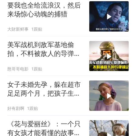
要我也全给流浪汉，然后
来场惊心动魄的捕猎
大財新鲜事
1跟贴
美军战机到敌军基地偷
拍，不料被敌人的导弹锁
定，战争片
憨哥哥电影
1跟贴
女子未婚先孕，躲在超市
足足两个月，把孩子生下
后一夜成名
好有剧啊
1跟贴
《花与爱丽丝》：一个只
有女孩才能看懂的故事，