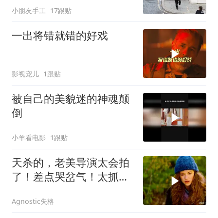
小朋友手工
17跟贴
一出将错就错的好戏
影视宠儿
1跟贴
被自己的美貌迷的神魂颠
倒
小羊看电影
1跟贴
天杀的，老美导演太会拍
了！差点哭岔气！太抓心
了！看一次哭一次
Agnostic失格