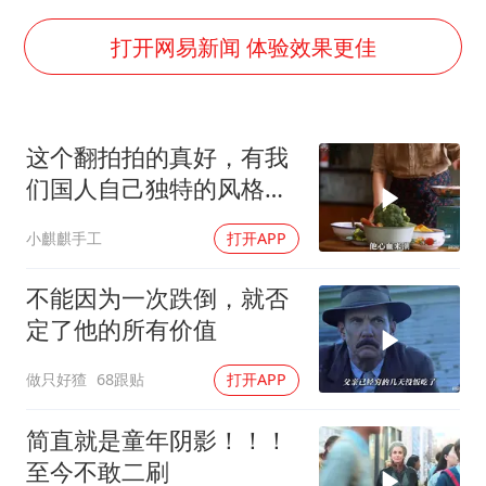
牛津大学一纸声明甩不了锅
包文婧：二胎很难一碗水端平
打开网易新闻 体验效果更佳
香港宏福苑火灾或由烟头引起
浙江台州《告全体市民书》
这个翻拍拍的真好，有我
女主硬加吻戏短剧已下架
们国人自己独特的风格魅
郑丽文：台湾从来没有“独立”过
力
小麒麒手工
打开APP
网传《披荆斩棘2026》名单
人民的健康、体质、幸福一脉相承
不能因为一次跌倒，就否
定了他的所有价值
做只好猹
68跟贴
打开APP
简直就是童年阴影！！！
至今不敢二刷