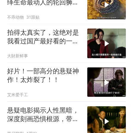
绎生命最动人的轮回狮子
与大象的温情救护
不乖动物
31跟贴
拍得太真实了，这绝对是
我看过国产最好看的一部
电影，看了五遍！
大財新鲜事
好片！一部高分的悬疑神
作！太炸裂了！！
艾米爱手工
悬疑电影揭示人性黑暗，
深度刻画恐惧根源，带你
体验心灵冲击