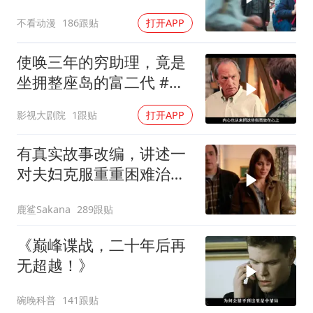
不看动漫
186跟贴
打开APP
使唤三年的穷助理，竟是
坐拥整座岛的富二代 #电
影解说
影视大剧院
1跟贴
打开APP
有真实故事改编，讲述一
对夫妇克服重重困难治疗
自闭症孩子的故事
鹿鲨Sakana
289跟贴
《巅峰谍战，二十年后再
无超越！》
碗晚科普
141跟贴