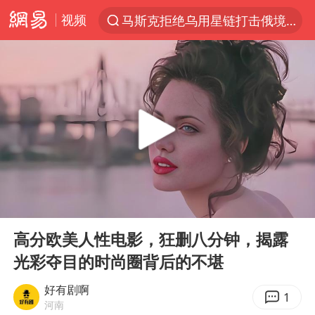
视频
马斯克拒绝乌用星链打击俄境内目标
解锁各地夏日限定体验
金饰克价一夜涨回1300元
富婆带资进组给自己硬加60多场吻戏
男童模仿奥特曼从高处跳下致骨折
名创优品一次性内裤 颜面尽失
黄金创今年来最大单周涨幅
00:00
49:16
“六爷”挂一颗出场
Play
Ent
full
白海豚将正面袭击贯穿浙江
高分欧美人性电影，狂删八分钟，揭露
光彩夺目的时尚圈背后的不堪
视频丨中国东方电气集团原党组副书记、董事宋致远被查
梁家辉：到内地拍戏不是北上是回归
好有剧啊
1
河南