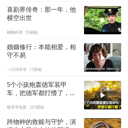
喜剧界传奇：那一年，他
横空出世
碗晚科普
55跟贴
婚姻修行：本能相爱，相
守不易
一只绵羊羊
17跟贴
5个小孩炮轰德军装甲
车，把德军都打懵了，战
争片
憨哥哥电影
257跟贴
跨物种的救赎与守护，演