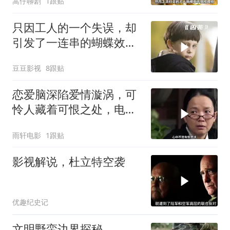
嵩仔聊剧
1跟贴
只因工人的一个失误，却
引发了一连串的蝴蝶效
应！惊悚片《凶兆》
豆豆影视
8跟贴
恋爱脑深陷爱情漩涡，可
怜人藏着可恨之处，电影
或能将其点醒
雨轩电影
1跟贴
影视解说，杜立特空袭
优趣纪史记
文明野蛮边界探秘