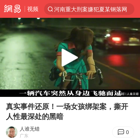
视频
河南重大刑案嫌犯夏某钢落网
光影经济撬动暑期消费新蓝海
浙江上海等地有大雨或暴雨
新疆优化调整景区内自驾服务费
黄金牛市回来了吗
央视新主播李秋莹孙亚鹏亮相
情侣平潭拍日出坠崖1死1伤
00:00
07:19
倪萍赵雅芝同框亮相红毯
Play
Ent
full
台当局重金为“台独”织“皇帝新衣”
真实事件还原！一场女孩绑架案，撕开
人性最深处的黑暗
白海豚将正面袭击贯穿浙江
《欢迎来龙餐馆》口碑
人谁无错
0
广东