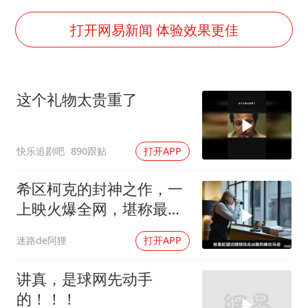
微信又有新功能，你可以“撤回”你的撤回了！
几元成本的AI广告导致千万市值蒸发
打开网易新闻 体验效果更佳
酒店回应车内过夜被收150元
杭州全市有序停课
这个礼物太贵重了
商场现钱学森巨幅海报 负责人回应
“不怕六爷挂得多 就怕六爷挂一颗”
快乐追剧吧
890跟贴
打开APP
全民健身事业高质量发展
乐享全民健身 共筑健康中国
希区柯克的封神之作，一
上映火爆全网，堪称最烧
脑的犯罪悬疑片！
迷路de阿狸
打开APP
讲真，是球网先动手
的！！！