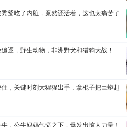
被秃鹫吃了内脏，竟然还活着，这也太痛苦了
险追逐，野生动物，非洲野犬和猎狗大战！
缠住，关键时刻大猩猩出手，拿棍子把巨蟒赶
公牛，公牛妈妈气愤之下，爆发出惊人力量！