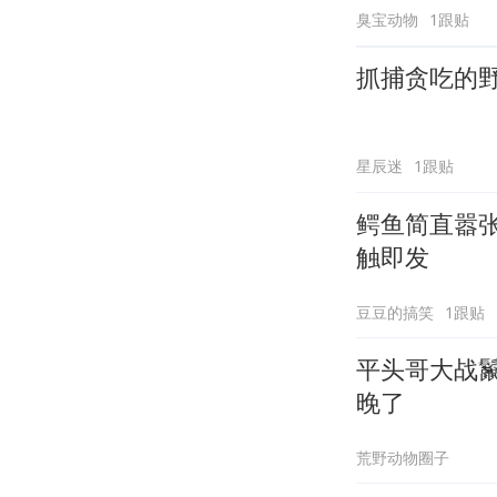
臭宝动物
1跟贴
抓捕贪吃的
星辰迷
1跟贴
鳄鱼简直嚣
触即发
豆豆的搞笑
1跟贴
平头哥大战
晚了
荒野动物圈子