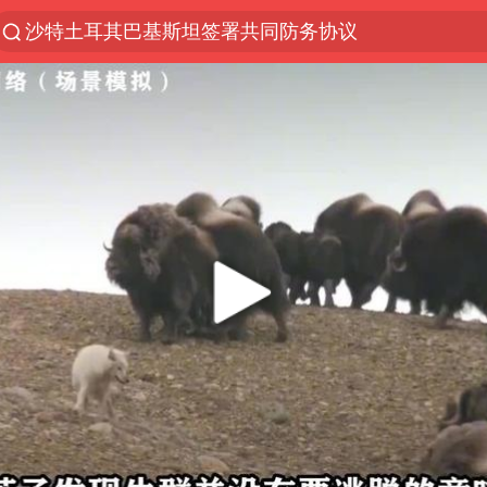
沙特土耳其巴基斯坦签署共同防务协议
“电影+”如何激发千亿级消费新活力？
“秋天的第一杯奶茶”6岁了
全球首个长时储能一体化产业园量产
台风白海豚已进入24小时警戒线
四川宜宾市高县4.9级地震致1人死亡
中国女篮70-67险胜尼日利亚女篮
名创优品回应女子吐槽内裤质量差
上海：台风白海豚或将带来龙卷风
国防部：中国军队坚决反制任何闹海挑衅图谋
U17国足三连胜晋级明日之星半决赛