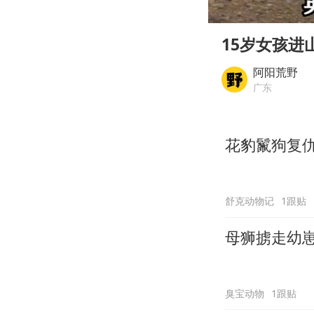
00:00
Play
15岁女孩进
阿阳荒野
广东
花豹鬣狗复
舒克动物记
1跟贴
母狮掳走幼
臭宝动物
1跟贴