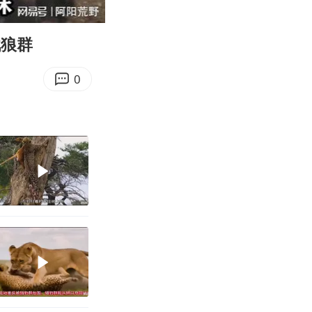
07:59
Enter
fullscreen
战狼群
0