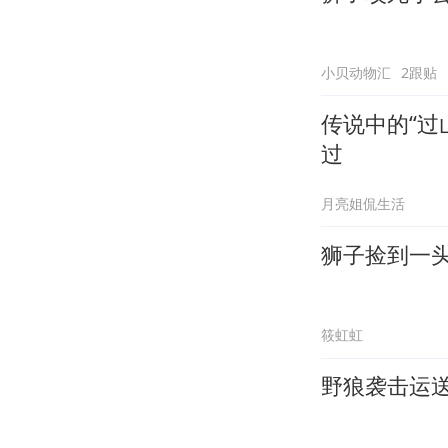
小贝动物汇
2跟贴
传说中的“过
过
月亮姐侃生活
狮子捡到一
筱虹虹
野狼袭击运