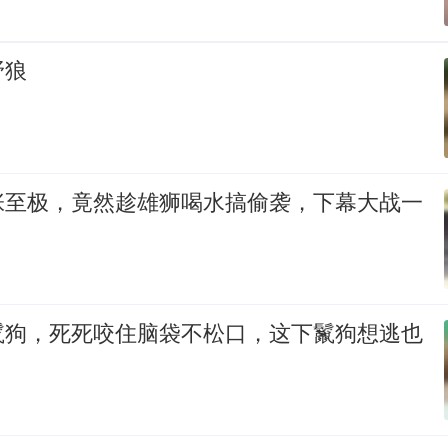
野狼
张至极，竟然趁雄狮喝水搞偷袭，下幕大战一
鬣狗，死死咬住脑袋不松口，这下鬣狗想逃也