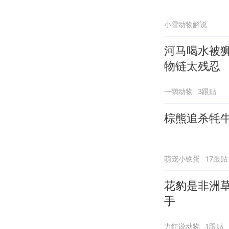
小雪动物解说
河马喝水被
物链太残忍
一鹞动物
3跟贴
棕熊追杀牦
萌宠小铁蛋
17跟贴
花豹是非洲
手
力红说动物
1跟贴