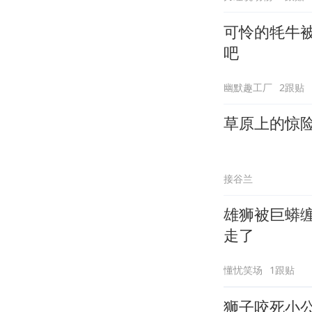
可怜的牦牛
吧
幽默趣工厂
2跟贴
草原上的惊
接谷兰
雄狮被巨蟒
走了
懂忧笑场
1跟贴
狮子咬死小