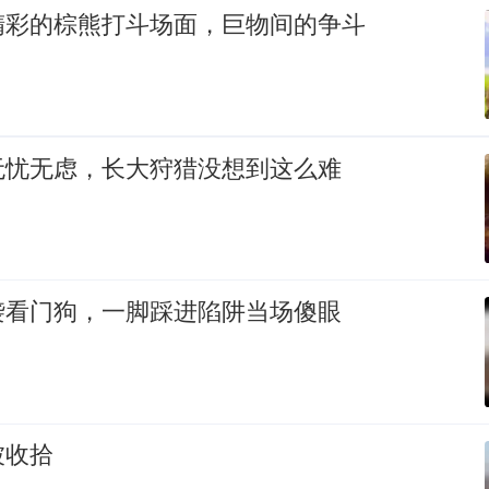
精彩的棕熊打斗场面，巨物间的争斗
无忧无虑，长大狩猎没想到这么难
袭看门狗，一脚踩进陷阱当场傻眼
被收拾