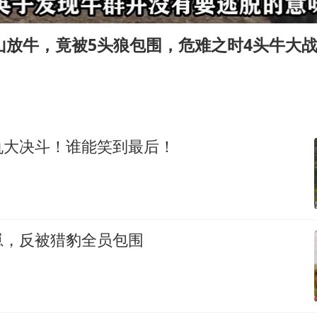
国乒男单横滨冠军赛全军覆没
38岁演员求职万岁山NPC成功
山放牛，竟被5头狼包围，危难之时4头牛大
日本试射“战斧”导弹，国防部回应
胡彦斌韩磊 谁帮谁
胡彦斌获《歌手2026》歌王
我国外贸延续良好增长态势
仇大决斗！谁能笑到最后！
“新疆阿勒泰八月能滑雪”不实
夯实基础开新局
崽，反被猎豹全员包围