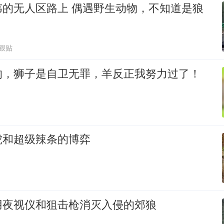
韦的无人区路上 偶遇野生动物，不知道是狼
4跟贴
的，狮子是自卫无罪，羊反正我努力过了！
虎和超级辣条的博弈
用夜视仪和狙击枪消灭入侵的郊狼