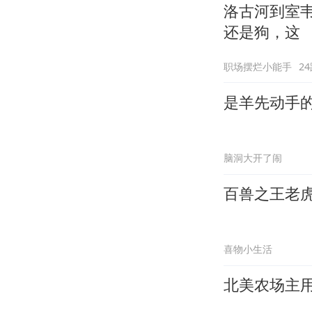
洛古河到室
还是狗，这
职场摆烂小能手
2
是羊先动手
脑洞大开了闹
百兽之王老
喜物小生活
北美农场主