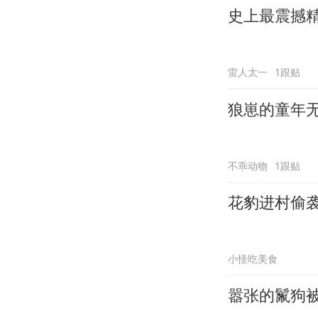
史上最震撼
雷人太一
1跟贴
狼崽的童年
不乖动物
1跟贴
花豹进村偷
小怪吃美食
嚣张的鬣狗