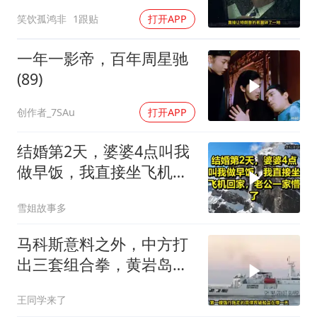
击落
笑饮孤鸿非
1跟贴
打开APP
一年一影帝，百年周星驰
(89)
创作者_7SAu
打开APP
结婚第2天，婆婆4点叫我
做早饭，我直接坐飞机回
家，老公一家懵了！
雪姐故事多
马科斯意料之外，中方打
出三套组合拳，黄岩岛将
迎来剧终时刻
王同学来了