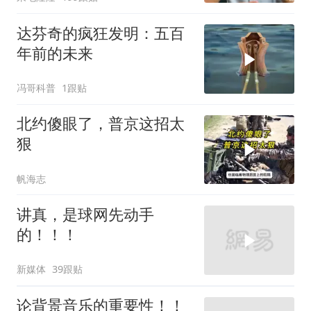
达芬奇的疯狂发明：五百
年前的未来
冯哥科普
1跟贴
北约傻眼了，普京这招太
狠
帆海志
讲真，是球网先动手
的！！！
新媒体
39跟贴
论背景音乐的重要性！！