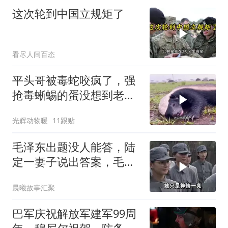
这次轮到中国立规矩了
看尽人间百态
平头哥被毒蛇咬疯了，强
抢毒蜥蜴的蛋没想到老婆
被鬣狗围攻调戏！
光辉动物暖
11跟贴
毛泽东出题没人能答，陆
定一妻子说出答案，毛主
席听后高兴异常
晨曦故事汇聚
巴军庆祝解放军建军99周