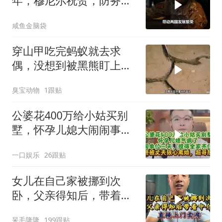
年，穆尼尔祝贺，防务合
作再升级
咸鱼金脑袋
穿山甲吃完蚂蚁就去求
偶，没想到被黑熊盯上
了！
臭宝动物
1跟贴
公婆花400万给小姑买别
墅，怀孕儿媳大闹闹事，
被老公狠心离婚
一口娱乐
26跟贴
女儿在自己家被挪到次
卧，父亲得知后，带着中
介直接上门卖房
呆毛隆隆
199跟贴