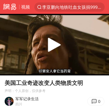
视频
李亚鹏向地铁吐血女孩捐99999元
探寻“技能+”促就业创业新路
周杰伦方辟谣“私生子”传闻
山东财大教授刘海明逝世 终年38岁
官方通报传销头目出狱办书院
逃犯看演唱会 刚出地铁就被逮住
台风白海豚可能在浙江登陆
00:00
09:14
因凡蒂诺首次公开道歉
Play
Ent
full
《Monica》填词人黎彼得去世
美国工业奇迹改变人类物质文明
人贩子“梅姨”真实姓名曝光
声明：个人原创，仅供参考
军军记录生活
谷歌首席科学家Jeff Dean离职创业
0
四川