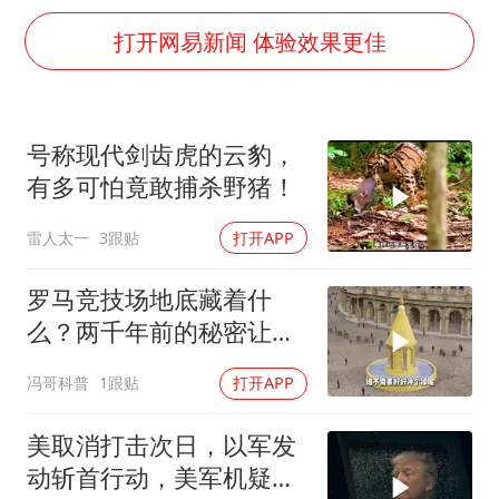
“银行午休1.5小时”留个窗口行不行
打开网易新闻 体验效果更佳
41岁女子为鼓励女儿考上985研究生
蜜雪冰城员工抽烟收银 门店现已停业
陕西柞水遭遇暴雨五千余户群众转移
号称现代剑齿虎的云豹，
汕头市政府被约谈
有多可怕竟敢捕杀野猪！
董路致歉：泰国10岁黑人父母是伪造的
雷人太一
3跟贴
打开APP
13岁少年白天写作业晚上夜市炒粉
罗马竞技场地底藏着什
坚持党全面领导和党中央集中统一领导
么？两千年前的秘密让现
代工程师沉默了
冯哥科普
1跟贴
打开APP
美取消打击次日，以军发
动斩首行动，美军机疑被